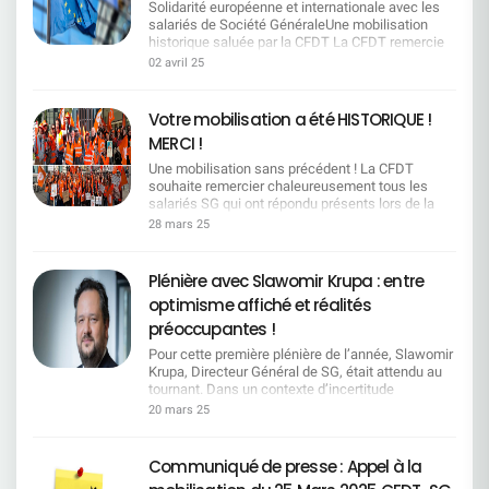
CFDT en tête des Organisations Syndicales en
Solidarité européenne et internationale avec les
France.Avec 26,58 % des voix, ce résultat
salariés de Société GénéraleUne mobilisation
confirme la reconnaissance du travail quotidien
historique saluée par la CFDT La CFDT remercie
mené par nos équipes de terrain, partout dans les
fraternellement tous les salariés qui ont contribué
02 avril 25
entreprises. Ces élections, organisées sur quatre
à inscrire la date du 25 mars 2025 dans l'histoire
ans, ont mobilisé plus de 5 millions de salariés. Le
sociale du Groupe Société Générale. Un soutien
taux de participation continue de progresser,
européen engagé Au-delà des échos dans tous
Votre mobilisation a été HISTORIQUE !
atteignant près de 59 % dans les CSE, un signal
les territoires, relayés par les médias français, le
MERCI !
fort pour la démocratie sociale. Ce succès, nous
mouvement de grève peut également compter sur
le devons à une approche syndicale moderne,
un soutien européen et international. Les
Une mobilisation sans précédent ! La CFDT
proche du terrain, tournée vers l’écoute et l’action
membres du Comité de Groupe Européen de
souhaite remercier chaleureusement tous les
concrète. Dans un contexte marqué par les crises
Roumanie, d'Espagne, d'Allemagne, de République
salariés SG qui ont répondu présents lors de la
et les incertitudes, les salariés choisissent la
Tchèque, d'Italie et du Luxembourg ont adressé à
grève du 25 mars. Grâce à vous, cette journée
28 mars 25
CFDT pour ses valeurs : solidarité, justice sociale
la DRH Groupe et au Directeur des Relations
marque un moment historique que la Direction ne
et sens du collectif. Cette dynamique positive
Sociales un courrier soutenant la démarche d'une
pourra ignorer. Le succès de cette mobilisation
nous encourage à continuer d’agir pour défendre
plus juste répartition des richesses créées par les
témoigne clairement de votre détermination face
Plénière avec Slawomir Krupa : entre
les droits des travailleurs et accompagner les
salariés : ils comprennent l'importance d'un
à vos inquiétudes et à votre colère. Votre voix a
grandes transitions du monde du travail,
optimisme affiché et réalités
véritable dialogue social et la reconnaissance de
été relayée Malgré l'absence de transparence de
notamment écologique et numérique. Merci à
la valeur de leur travail. Mieux que cela, ils
la Direction Générale sur le nombre exact de
préoccupantes !
toutes celles et ceux qui nous font confiance.
partagent la frustration causée par les
grévistes, nous savons que votre mobilisation a
Ensemble, faisons vivre un syndicalisme
Pour cette première plénière de l’année, Slawomir
restructurations en cours, les réductions
été exceptionnelle, avec certaines régions et
dynamique, constructif et ambitieux. Rejoignez le
Krupa, Directeur Général de SG, était attendu au
d'emplois, la pression sur les salaires et les
back-offices dépassant même les 35% de
1er syndicat de France !
tournant. Dans un contexte d’incertitude
conditions de travail car cette réalité est la même
participation.Les médias ont relayé notre
économique mondiale et de défis internes
dans chaque pays. L'action collective peut nous
20 mars 25
message, et les rassemblements organisés
persistants, la CFDT vous propose un retour
permettre d'obtenir un changement réel et
partout en France montrent l'ampleur de votre
critique approfondi sur les annonces faites et les
durable. Une solidarité jusqu'en Polynésie Echos
engagement. Un combat loin d'être terminé Nous
interrogations posées par vos représentants. Pour
jusque de l'autre côté du globe où 80% des
Communiqué de presse : Appel à la
avons interpellé collectivement la Direction pour
cette première plénière de l'année, Slawomir
salariés de la Banque de Polynésie se sont mis en
obtenir rapidement un rendez-vous et remettre sur