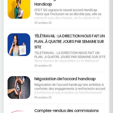
mobilités successives. Chaque candidature doit
confrontés à des drames humains. En cas
prestations), et des propositions pour permettre
10 M€. Exigence de transparence sur l'utilisation de
cette forme. La direction a désormais le choix sur
Handicap
15h30 Métiers de l'organisation / qualité / RSE /
recevoir une réponse sous 1 mois et les missions
d'urgence, possibilité de demande rétroactive de
(au moins jusqu'à la fin de l'exercice 2028) :Une
l'enveloppe dans tous les établissements. La CFDT
la méthode à suivre les prochains mois. Donc… à
achat : 6 novembre 10h36 Métiers des ressources
sont mieux cadrées. Le « bassin d'emploi » est
don de jours, quel que soit le motif. → Une
poche d'économie de 1 M€ à compter du 1er
CFDT SG signera le nouvel accord Handicap
revendique une augmentation pérenne pour tous les
ce stade, la direction a trois options R É O U V E R
humaines : 1 décembre 14h02 Métiers du contrôle
défini de façon plus favorable aux salariés que la
mesure de souplesse et d'humanité, essentielle
janvier 2026La préservation de l'équilibre des
Parce que l'inclusion ne se décrète pas, elle se
salariés afin de compenser le coût de la vie et de
T U R E D E S N E G O C I A T I O N SSoyons
/ conformité : 3 décembre 16h15 Métiers du
définition légale. Mobilité géographique : Les
dans les situations imprévisibles.
comptes (en l'absence de grands
construit avec des moyens, de la volonté et du
récompenser l'engagement collectif. Elle attend des
honnêtes : cette option, pour l'instant, relève plutôt
risque : 25 novembre 10h37 Métiers du client
aides peuvent se cumuler avec les indemnités
Communication renforcée sur le dispositif et
bouleversements)Le maintien d'un niveau de
dialogue.Nous continuerons à porter la voix des
engagements concrets et un accord valorisant le travail
29 octobre 25
du voeu pieux.Si notre DG avait réellement voulu
professionnel : 31 décembre 15h07 Métiers du
kilométriques. Les mobilités successives sont
obligation de transparence pour les CSEE locaux,
réserves suffisant (4 M€) Les pistes envisagées
salariés en situation de handicap et à exiger des
toutes et tous, dans une entreprise de 40 000 salariés q
négocier, jamais l'entreprise ne se serait
marketing / communication : 17 décembre 14h54
prises en compte et, pour les AMS, on retient
afin que chaque salarié soit mieux informé et que
pour atteindre les objectifs d'équilibre Piste 1
engagements clairs, équitables et durables. Mais
nécessite une vision globale et inclusive.
enfoncée à ce point dans une crise sociale. 2025
Métiers à l'appui des forces de vente : 15
le site le plus éloigné. Intégration des nouveaux
la solidarité puisse s'exercer pleinement. Ce que
: Baisser ou supprimer une ou plusieurs
aussi engagée pour l'emploi, la dignité et l'égalité
TÉLÉTRAVAIL : LA DIRECTION NOUS FAIT UN
est une année record : record de revenus pour la
décembre 9h17 Métiers de l'animation et de la
embauchés : Le rôle du référent est reconnu (et
la CFDT continue de dénoncer Malgré ces
prestationsPiste 2 : Modifier l'âge de gratuité des
réelle. Ce que la CFDT SG a obtenu Grâce à la
banque, mais aussi record de journées de
responsabilité d'unité commerciale : 5 décembre
PLAN…À QUATRE JOURS PAR SEMAINE SUR
pris en compte dans son évaluation annuelle).
progrès, certaines contraintes restent injustement
enfants, en les rendant payants à partir de 18 ans
ténacité de la CFDT SG, le nouvel accord
mobilisation. à chaque étape, la direction a ignoré
10h23 Métiers du client entreprise : 19 décembre
L'entreprise maintient l'alternance et renforce
lourdes. Pour bénéficier du don de jours, Il faut
(au lieu de 20 ans actuellement).*Rappel :
Handicap intègre des engagements concrets pour
SITE
les alertes des organisations syndicales et la
15h29 Métiers du projet / accompagnement du
l'accompagnement des jeunes. Mesures pour les
épuiser le CET et les autorisations d'absence
Aujourd'hui, les enfants sont couverts
les salariés en situation de handicap, dans un
parole des salariés qu'elles représentent.Alors ne
changement : 17 décembre 12h00 Métiers de
TELETRAVAIL : LA DIRECTION NOUS FAIT UN
séniors : Un entretien de 2 ᵉ partie de carrière est
rémunérées. La CFDT a fermement désapprouvé
gratuitement jusqu'à leur 20ème anniversaire.
contexte de changement législatif majeur lié à la
nous racontons pas d'histoires : aujourd'hui, «
l'informatique : 15 décembre 15h17 Métiers du
PLAN…A QUATRE JOURS PAR SEMAINE SUR SITE
prévu dès 45 ans. Le bilan de compétences est
cette condition excessive de la direction, qui
Ensuite, ils peuvent cotiser au régime facultatif
réforme de l'Agefiph. Un préambule clarifié et
rouvrir les négociations » n'est pas un scénario
conseil en opérations et produits financiers : 10
3eme réunion de négociation sur le télétravail.
pris en charge. L'abondement passe à 25 % pour
freine l'accès au dispositif pour celles et ceux qui
pour 45,90 €/mois. La CFDT refuse toute
valorisant Sur demande CFDT SG, le préambule
crédible, c'est un mirage. F A I R E U N R É F É R
décembre 9h32 Métiers de la donnée / data : 22
Spoiler : ce n’est toujours pas gagné. La direction
le congé d'anticipation, et la retraite
en ont le plus besoin. Pourquoi la CFDT est
baisse ou suppression de garantie Les garanties
22 octobre 25
mentionnera désormais la modification du cadre
E N D U MEn écrivant ces lignes, le parallèle avec
décembre 8h53 Cliquez ici pour en savoir plus sur
veut « harmoniser » le télétravail. Traduction :
progressive est reconnue. Campus Mobilité
signataire La CFDT a fait le choix de signer cet
proposées par notre mutuelle sont compétitives.
légal (les salariés doivent désormais solliciter
la vie politique nationale s'impose de lui-même.
la méthodologie de méthode de calcul L'égalité
limiter à un jour par semaine pour la majorité des
Compétences (CMC) : Le dispositif garantit
accord, qui consolide et fait progresser un
En effet, la cotation de la mutuelle du personnel
eux-mêmes les financements via la Sécurité
Mais sans tomber dans la caricature, soyons
salariale n'est pas encore une réalité. Si pour
salariés. Objectif affiché : « intelligence
la rémunération et la classification, et sécurise
dispositif humain et solidaire. Dans le contexte
du groupe Société Générale est de 4 sur 5. C'est
Négociation de l’accord handicap
Sociale, MDPH, Agefiph, etc.) tout en mettant en
clairs : l'objectif de la direction n'est pas de
certaines fonctions la tendance s'approche d'une
collective », « culture d'entreprise », «
l'accès aux postes cadres. Les salariés
actuel, où de nombreux acquis sont fragilisés, cet
un acquis que nous voulons préserver. La CFDT
avant ce que SG continue de financer directement
connaître l'avis des salariés, mais de faire valider
forme de parité, ce n'est pas le cas partout. La
Négociation de l’accord handicap Une ambition à
performance ». Objectif réel : ​tous au bureau,
accompagnés peuvent aussi accéder à
accord a le mérite de ne pas avoir été remis en
refuse que soit revues les prestations à la baisse
malgré cette évolution. Un texte plus engageant
après coup ce qu'elle a déjà décidé. M E T T R E
CFDT dénonce fermement que des écarts de
conforter, des engagements à renforcerUn accord
même si on bosse mieux chez soi. Ce qu'ils
la mobilité géographique, avec une protection en
cause ni vidé de son sens. Il permettra à de
qu'il s'agisse des lentilles, des médecines
La CFDT SG a obtenu que la direction revoie
E N P L A C E U N E C H A R T E U N I L A T E R
rémunération persistent, métier par métier, niveau
à échéance et une évolution du fonctionnement
appellent « flexibilité » : 1 jour tous les 2 mois pour
cas d'échec de mobilité. CFC et MTS : La
nombreux salariés de mieux concilier vie
douces, de la chambre particulière ou de
certaines tournures floues ou conditionnelles pour
A L EVoici l'option qui, de toute évidence, convient
par niveau y compris en considérant l'ancienneté
du financement du handicap L'accord arrivant à
les non-éligibles. Oui, tous les 60 jours, comme
rémunération pendant le CFC est portée à 75 %
professionnelle et difficultés familiales, tout en
l'orthodontie, par exemple. Rappelant son
09 octobre 25
rendre l'accord plus contraignant et opérationnel.
le mieux à la direction. Une charte écrite seule,
des salariés. Derrière les chiffres, une réalité
échéance et compte tenu de l'évolution des règles
une promo de grande surface ! Pas de report du
(hors variable). La condition de remplacement est
préservant une dynamique de solidarité entre
attachement à une mutuelle indépendante et
Le maintien dans l'emploi reste une priorité La
sans concertation et sans négociation, où l'on fixe
brutale : des journées entières de travail non
de fonctionnement de l'Agefiph (organisme de
jour non pris. Si t'as un RTT, t'as perdu ton
supprimée. Les salariés bénéficient des mesures
collègues. L'accord entrera en vigueur le 1er
viable, la CFDT a privilégié la 2ème piste, seule
CFDT SG a réaffirmé l'importance du maintien
les règles unilatéralement. En résumé, la direction
rémunérées pour les femmes en considérant un
financement du handicap en entreprise) entraîne
télétravail. Pas de bol, c'est la règle.
salariales collectives. Congé Mobilité :
janvier 2026. ​(1) maladie rendant indispensable
piste autosuffisante pour combler le décalage
Comptes-rendus des commissions
dans l'emploi avant toute autre solution, avec le
impose, les salariés obéissent. Mobilisation et
taux horaire égal à celui des hommes. Ce constat
une modification des modalités