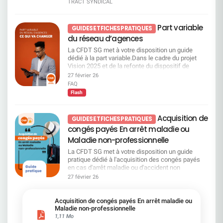
compétences, en lien avec SG University.
TRACT SYNDICAL
laisserons pas vos conditions de travail être
Résolution 23 – Actionnariat salarié Vote CFDT :
augmenté de +8 points depuis 2024 ainsi que la
Générale, la CFDT affirme que l'égalité
Concrètement, ce dispositif a vocation à
sacrifiées. Les conclusions de l’expertise seront
POUR Bien que la CFDT privilégie des éléments
difficulté à concilier sa vie professionnelle et sa
professionnelle ne peut plus rester un horizon
accompagner les salariés à différentes étapes de
présentées ce mercredi après-midi à la direction
de revalorisation collective de la rémunération fixe
vie privé avant même le coup de rabot sur le
lointain : elle doit être portée au quotidien par des
leur parcours professionnel. Il peut prendre la
Part variable
La CFDT est et restera à vos côtés pour défendre
des salariés, elle soutient le développement de
GUIDES ET FICHES PRATIQUES
télétravail. Quand 68 % des salariés du secteur
actes concrets. Des engagements forts, mais
forme : d’ateliers collectifs d’un
vos droits. N'hésitez plus, adhérez !
l’actionnariat salarié, dès lors qu’il : reste
voient des perspectives d’évolution dans leur
du réseau d’agences
des résultats qui tardent La CFDT a porté haut et
accompagnement individuel d’un diagnostic de
volontaire, accessible, complémentaire à la
entreprise, à la Société Générale c’est tout
fort les mesures de lutte contre les
compétences. Il permet aussi de mieux faire
La CFDT SG met à votre disposition un guide
rémunération et non substitutif à l’augmentation
l’inverse : ​7 salariés sur 10 disent ne pas en avoir.
discriminations dans l'accord Egalité 2023. La
correspondre les compétences d’un salarié avec
dédié à la part variable.Dans le cadre du projet
de celle-ci. Voir page 542 du document
Pas d’augmentations générales, fin du télétravail,
direction de la SG s'y est engagée, notamment sur
les postes disponibles. Enfin, il s’appuie sur des
Vision 2025 et de la refonte du dispositif de
enregistrement universel 2026. Résolution 24 –
suppressions d’effectifs : Les choix de S. Krupa
: La non‑discrimination à la formation La
parcours de formation adaptés, qu’il s’agisse de
rémunération variable des fonctions
Actions de performance pour les personnes
27 février 26
se font sans les salariés — et contre eux. Résultat
non‑discrimination au recrutement La
préparer une prise de poste, de renforcer ses
commerciales du réseau SG, la CFDT reste
régulées Vote CFDT : CONTRE Les actions de
FAQ
: un salarié sur deux ne se sent ni reconnu ni
non‑discrimination à la promotion La SG s'est
compétences dans son métier actuel ou de se
pleinement vigilante et conteste plusieurs
performance bénéficient en priorité aux dirigeants
valorisé. Charge et moyens de travail : les
Flash
également engagée à augmenter la part de
reconvertir vers un autre métier. Qu’est-ce que
orientations proposées par la Direction.Si les
et salariés cadres preneurs de risques. La CFDT
collègues et le manager de proximité servent de
femmes cadres, y compris au plus haut niveau de
cela change pour les salariés SG ? Pour les
objectifs affichés mettent en avant la motivation,
refuse de cautionner des dispositifs réservés aux
paratonnerre 1 salarié sur 3 a des difficultés à
l'entreprise.La CFDT déplore pourtant un recul
salariés, la première évolution mise en avant par
la performance, la fidélisation des experts et
plus hauts niveaux de rémunération, sans
Acquisition de
gérer sa charge de travail quand presqu’1 sur 2
GUIDES ET FICHES PRATIQUES
inquiétant de la féminisation des top managers.
la Direction est la priorité donnée à la mobilité
l'amélioration de l'attractivité de SG pour mieux
contrepartie sociale claire pour l’ensemble du
estime ne pas avoir les ressources suffisantes
Vivre et travailler sans violences : un droit
congés payés En arrêt maladie ou
interne. Mais dans les faits, l’accès au CMC ne
servir les clients, la réalité du terrain soulève de
personnel, ce qui accentue les inégalités internes.
pour atteindre ses objectifs de performance
fondamental La procédure d'alerte et de
sera pas ouvert à tout le monde de la même
nombreuses interrogations.A travers ce guide,
Maladie non-professionnelle
Pages 125 à 130 du document enregistrement
individuels. Heureusement, plus de 90% des
traitement des comportements inappropriés,
manière. Un tri préalable sera effectué par les RH.
nous vous expliquons de manière claire et
universel 2026 Résolution 25 – Actions de
salariés peuvent compter sur leurs collègues si
inscrite dans le règlement intérieur, doit être
La CFDT SG met à votre disposition un guide
La Direction explique ce choix par la nécessité de
pédagogique les grands principes du nouveau
performance pour les salariés Vote CFDT :
besoin, ainsi que sur la disponibilité de leur
respectée par tous : salariés, clients,
pratique dédié à l'acquisition des congés payés
cibler en priorité les situations de reclassement
dispositif de part variable appliqué à la refonte du
CONTRE La CFDT soutient uniquement les
manager de proximité pour les aider et les
fournisseurs, partenaires, prestataires et
en cas d'arrêt maladie ou d'accident non
les plus complexes. Elle estime aussi que le
réseau commercial.Vous y trouverez notre
dispositifs collectifs bénéficiant à l’ensemble des
écouter. Si la Direction de l’entreprise oublie la
membres du conseil d'administration.La CFDT
professionnel.Depuis la promulgation de la loi
calendrier du plan de transformation en cours,
27 février 26
analyse, notre position ainsi que les points de
salariés, cadrés et non pas discrétionnaires. Page
reconnaissance, 70% d'entre vous déclarent avoir
rappelle que ce dispositif doit être appliqué, sans
DDADUE et sa mise en application par Société
combiné aux départs naturels à venir, permettra
vigilance identifiés par la CFDT concernant les
126 du document enregistrement universel 2026
des feedbacks réguliers et constructifs sur la
hésitation, sans tri et sans approximations.Les
Générale, de nouvelles règles s'appliquent.
de régler un certain nombre de situations sans
impacts concrets de cette évolution sur les
Résolution 26 – Annulation d’actions Vote CFDT :
qualité de leur travail par leur manager. L’humain
droits des salariés victimes de violences
Pourtant, entre rétroactivité depuis 2009,
accompagnement spécifique. La Direction prévoit
Acquisition de congés payés En arrêt maladie ou
métiers concernés et les modalités de calcul.Ce
CONTRE Cette résolution s’inscrit dans la
palie aux nombreuses insuffisances de la
intrafamiliales doivent être garantis : Mise à l'abri
plafonds, calculs en semaines, franchises,
également la possibilité pour le CMC de
Maladie non-professionnelle
guide part variable est disponible sur demande.
continuité des rachats d’actions contestés par la
Direction Générale. Ère glaciaire sur
et solutions de logement d'urgence via le CSEC et
arrondis, spécificités selon les anciennes entités
préempter certains postes. Autrement dit,
1,11 Mo
N'hésitez pas à nous solliciter pour en prendre
CFDT. Page 684 du document enregistrement
l’engagement des salariés L’engagement des
Al'in Dons de jours Aménagements d'horaires La