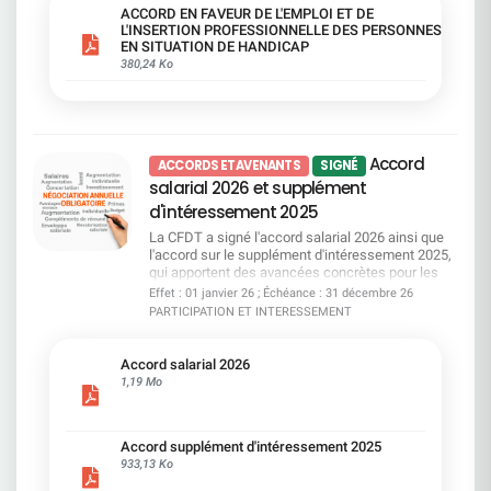
pas de suppression du plafond télétravail, pas
ACCORD EN FAVEUR DE L'EMPLOI ET DE
d'obligation de formation systématique pour les
L'INSERTION PROFESSIONNELLE DES PERSONNES
managers, et pas de garanties supplémentaires
EN SITUATION DE HANDICAP
sur certains financements. Autant de sujets que
380,24 Ko
nous continuerons à porter.Un accord qui protège,
qui avance, et qui place l'inclusion au coeur du
quotidien et la CFDT SG restera pleinement
mobilisée pour obtenir les avancées qui restent à
conquérir.
Accord
ACCORDS ET AVENANTS
SIGNÉ
salarial 2026 et supplément
d'intéressement 2025
La CFDT a signé l'accord salarial 2026 ainsi que
l'accord sur le supplément d'intéressement 2025,
qui apportent des avancées concrètes pour les
salariés : prime d'environ 1 400 €, garantie
Effet : 01 janvier 26 ; Échéance : 31 décembre 26
salariale à 31 000 €, revalorisation des minima,
PARTICIPATION ET INTERESSEMENT
passage du niveau C au niveau D et mesures
renforcées pour l'égalité professionnelle Le
supplément d'intéressement bénéficiera à tous
Accord salarial 2026
les salariés SGPM présents en 2025 avec au
1,19 Mo
moins trois mois d'ancienneté, au prorata du
temps de travail. Si ces mesures restent en deçà
de nos revendications initiales, elles améliorent le
Accord supplément d'intéressement 2025
pouvoir d'achat et les parcours professionnels. La
933,13 Ko
CFDT restera pleinement mobilisée pour garantir
une mise en oeuvre équitable et défendre une