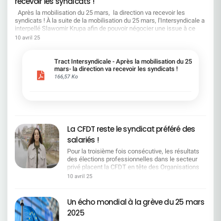
recevoir les syndicats !
:Cela suppose de tenir compte de la réalité du
terrain. Moins d'injonctions, plus d'écoute, une
Après la mobilisation du 25 mars, la direction va recevoir les
banque performante et des conditions de travail
syndicats ! À la suite de la mobilisation du 25 mars, l'Intersyndicale a
digne d'une entreprise du CAC 40. La CFDT
interpellé Slawomir Krupa afin de pouvoir négocier une issue à ce
demande et travaille pour : Un vrai équilibre entre
conflit social grandissant. Nous insistons sur la nécessité d'un
10 avril 25
ambitions et moyens Une reconnaissance
dialogue social de qualité et sur la reconnaissance indispensable du
concrète du travail réel Des outils utiles, une
travail effectué par l’ensemble des salariés. En réponse à notre
charge de travail adaptée, et un temps de travail
courrier Slawomir Krupa nous a annoncé que la Direction du Groupe
Tract Intersyndicale - Après la mobilisation du 25
respecté Un dialogue social, pas une chambre
nous recevra, au moment approprié, pour aborder les enjeux de
mars- la direction va recevoir les syndicats !
d'enregistrement Nous voulons une banque
l’entreprise et ses choix stratégiques. Il a également indiqué que la
166,57 Ko
performante, respectueuse des conditions de
direction proposera aux organisations syndicales une série de
travail des salariés.La CFDT reste pleinement
réunions sur quatre thèmes (rémunérations, emploi, performance et
engagée pour défendre vos intérêts et faire valoir
intelligence artificielle), pilotées par la DRH Groupe. Slawomir Krupa
la réalité du terrain. Contactez vos représentants
a également indiqué dans son courrier que la prochaine négociation
CFDT de chaque région : ensemble, on est plus
sur l'accord emploi débutera courant juin 2025. En plus de la situation
forts.
sociale qui se détériore et que les 4 Organisations Syndicales
La CFDT reste le syndicat préféré des
dénoncent depuis des mois, les signaux négatifs se multiplient avec
salariés !
l’enquête diligentée par McKinsey, ou la récente nomination d’Alexis
Kohler, bras droit du Chef de l’état qui, rappelons-nous, il y a
Pour la troisième fois consécutive, les résultats
quelques mois ne voyait pas d’un mauvais œil que la banque
des élections professionnelles dans le secteur
Santander rachète la Société Générale ! Vos Organisations
privé placent la CFDT en tête des Organisations
Syndicales CFDT, CFTC, CGT et SNB sont plus déterminées que
Syndicales en France.Avec 26,58 % des voix, ce
10 avril 25
jamais, à défendre vos droits et garantir des conditions de travail
résultat confirme la reconnaissance du travail
dignes ! Nous vous remercions de nouveau pour votre soutien le 25
quotidien mené par nos équipes de terrain, partout
mars dernier. Sachez que nous resterons déterminés car votre voix a
dans les entreprises. Pour la troisième fois
Un écho mondial à la grève du 25 mars
été entendue.
consécutive, les résultats des élections
2025
professionnelles dans le secteur privé placent la