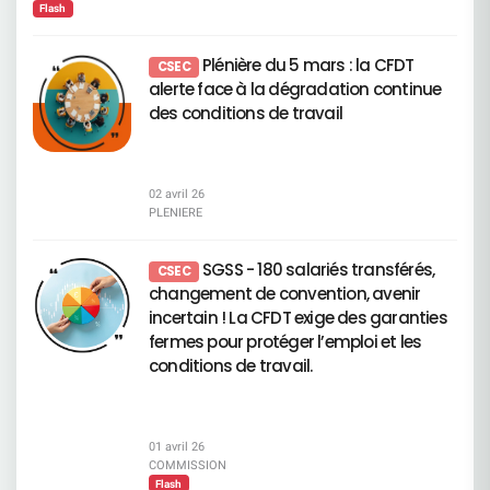
métiers concernés par le plan de transformation
Sociales Commission Vacances Enfants Commission
pourtant, la Direction Générale persiste dans une
d’élément justifiant une opposition. Voir page 136
nécessaire. L’objectif reste simple : trouver des
Flash
en cours. Cette liste a vocation à être actualisée
Economique Bonne lecture !
stratégie d’imposition autoritaire qui fracture
du document enregistrement universel 2026
solutions utiles, pas des discours.
au moins une fois par an. Elle sera également
profondément l’entreprise.Ce n’est plus une erreur
Résolutions relatives aux rémunérations
amenée à évoluer dans les années à venir,
de pilotage. Ce n’est plus une mauvaise décision.
Résolutions 5, 6 et 7 – Politiques de rémunération
Plénière du 5 mars : la CFDT
CSEC
notamment lorsque notre pyramide des âges ne
C’est un choix délibéré de gouverner contre les
des dirigeants et administrateurs Vote CFDT :
alerte face à la dégradation continue
constituera plus un levier aussi important en
salariés plutôt qu’avec eux.La politique actuelle
CONTRE La CFDT rejette des politiques de
matière de départs. À noter que les métiers des
des conditions de travail
repose sur des décisions verticales, sans
rémunération : déconnectées des réalités
CDS ne figurent pas dans cette première liste. La
démonstration solide, sans considération pour la
sociales du Groupe, insuffisamment
Direction explique ce choix par la pyramide des
réalité du terrain. Le décalage entre les annonces
conditionnées à des critères sociaux et humains,
âges propre à ces entités. Elle met également en
de la Direction et le vécu des équipes est devenu
révélatrices d’une gouvernance trop centrée sur le
avant une logique de « filière nationale ». Selon
abyssal.Les salariés ne comprennent plus. Les
sommet. Voir pages 97, 99 et 122 du document
elle, ces deux éléments permettent de réduire les
02 avril 26
cadres ne défendent plus. Les équipes ne suivent
enregistrement universel 2026 Résolution 8 –
effectifs et de s’adapter à la baisse de l’activité.
PLENIERE
plus. La Direction, elle, s’entête. Un niveau
Augmentation de la rémunération globale des
Cette baisse est notamment liée à
d'alerte sans précédent Une montée inquiétante
administrateurs Vote CFDT : CONTRE Alors que
l’automatisation et à la frontalisation. Dans ce
de la fatigue mentale et du stress, Des collectifs
l’effort est demandé aux salariés, augmenter la
cadre, l’ajustement des effectifs peut se faire
SGSS - 180 salariés transférés,
de travail bousculés, Des tensions accrues dues
CSEC
rémunération des administrateurs est
sans remplacer les départs naturels des salariés
au bruit, à l’absence d’espaces disponibles, aux
injustifiable. Voir page 124 du document
changement de convention, avenir
exerçant ces métiers. Enfin, la Direction souligne
infrastructures insuffisantes, Une perte accélérée
enregistrement universel 2026 Résolutions 9 à 13
incertain ! La CFDT exige des garanties
qu’aucun métier ne repose sur des compétences
de motivation et d’engagement, Une inquiétude
– Approbation des rémunérations individuelles et
« inutilisables » : selon elle, toutes les
généralisée quant à l’avenir. Ce climat délétère
fermes pour protéger l’emploi et les
enveloppes des dirigeants Vote CFDT : CONTRE
compétences peuvent être transférées dans le
n’est ni un hasard, ni une fatalité. C’est le résultat
La CFDT refuse d’entériner : des rémunérations
conditions de travail.
cadre de la formation professionnelle. Les
direct de décisions imposées contre l’analyse des
de plus en plus élevées, une envolée
métiers en tension : des besoins mais pas
Experts et contre la réalité des métiers. Une
spectaculaire des variables, sans
suffisamment de ressources Il s’agit de métiers
stratégie qui fait sortir les salariés par
reconnaissance équivalente du travail de
pour lesquels les besoins de l’entreprise
l’épuisement En multipliant les contraintes, en
l’ensemble des salariés. Voir page 122 du
augmentent fortement, alors même que les
dégradant l’équilibre de vie et en ignorant
document enregistrement universel 2026
01 avril 26
compétences disponibles aujourd’hui ne suffisent
systématiquement les alertes, la direction prend
Résolutions relatives à la gouvernance
COMMISSION
pas à y répondre. Autrement dit, ce sont des
le risque d’un phénomène massif : pousser hors
Résolutions 14 à 17 – Nominations et
Flash