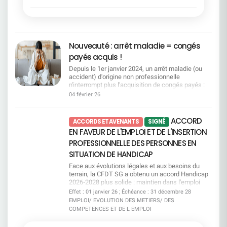
informés. Des quotas très loin des besoins Avec
séjours et des transports : présence renforcée
reconnaissance des liens familiaux, doublement
elle se construit chaque jour — dans les décisions
250 places par an pour le mi-temps senior et le
des élus CFDT sur le terrain Des colos
des jours pour les victimes de violences
individuelles, comme dans les choix collectifs.Un
congé de fin de carrière, la Direction est très loin
accessibles à tous : maintien d'un principe
conjugales et intrafamiliales, et plus de
rappel que les femmes ont droit à la
du compte. Les départs potentiels sont estimés
fondamental d'égalité, quelles que soient les
souplesse en cas d'urgence.La CFDT dénonce
reconnaissance, à la sécurité, au respect et à une
entre 800 et 1 000 par an, avec déjà des
situations familiales ou de handicap Consulter
toutefois des freins persistants, notamment
véritable équité. La CFDT sera, comme toujours,
demandes en attente. Pour la CFDT, cette logique
Nouveauté : arrêt maladie = congés
Commission SSCT2 8 / 2 9 j a n v i e r 2 0 2
l'obligation d'épuiser le CET et les autorisations
aux côtés de toutes celles qui veulent avancer, se
organise la pénurie et met les salariés en
6Conditions de travail : jusqu'où faudra-t-il aller
d'absence avant de pouvoir bénéficier du
payés acquis !
protéger, être entendues et évoluer. Parce que
concurrence. Des critères trop flous La CFDT
pour que la direction entende les alertes ? Bilan
dispositif.La CFDT a choisi de signer cet accord
l'égalité n'est ni une option, ni une concession.
demande de la transparence sur les critères de
Depuis le 1er janvier 2024, un arrêt maladie (ou
Preventis 2025 et explosion des RPS : télétravail
par responsabilité, pour préserver et améliorer un
C'est un droit fondamental.
priorisation, que ce soit pour les reconversions, le
accident) d'origine non professionnelle
réduit, surcharge et perte de sens au travail
dispositif solidaire, tout en poursuivant ses
CFC ou le MTS. Sans règles claires, il y a un
n'interrompt plus l'acquisition de congés payés :
Incivilités, agressions et sécurité : constats
revendications pour un accès plus juste et plus
risque d’arbitraire. La CFDT exige un vrai suivi La
vous continuez à acquérir des droits !Autre point
inquiétants et arrivée d'un nouveau livret sécurité
04 février 26
humain au don de jours.
CFDT demande un suivi renforcé en CSEC, avec
clé : la loi ouvre aussi une rétroactivité 2009-2023.
actualisé Consulter Commission Vacances
des données chiffrées régulières. Pas de pilotage
Pour y voir clair, la CFDT met à votre disposition
Familles2 8 / 2 9 j a n v i e r 2 0 2 6Adapter
sérieux sans transparence. Et vous, où vous
un guide pratique qui vous permet notamment de :
l'offre aux réalités des salariés Révision des
ACCORD
ACCORDS ET AVENANTS
SIGNÉ
situez-vous dans l’accord emploi ? Votre métier
Comprendre et compter vos jours de congés
grilles tarifaires et nouvelles périodes ciblées :
EN FAVEUR DE L'EMPLOI ET DE L'INSERTION
est-il concerné par l’attrition ou la tension ? Quels
Vérifier si vous êtes concerné·e par une
mieux répondre aux besoins hors pics saisonniers
dispositifs existent en cas de mobilité ? Quelles
régularisation 2009-2023 et comment la
PROFESSIONNELLE DES PERSONNES EN
Diversification des destinations montagne :
mesures sont prévues pour les seniors ? ​Le guide
demander. Télécharger le guide "Acquisition de
moyenne montagne, nouvelles activités et
SITUATION DE HANDICAP
pratique Accord emploi vous aide à y voir clair,
congés payés" Une question, une situation
amélioration continue de l'offre Consulter
simplement et concrètement. ​ Téléchargez-le dès
particulière ?Contactez vos représentants CFDT :
Face aux évolutions légales et aux besoins du
maintenant pour connaître vos droits, vos options
on vous accompagne
terrain, la CFDT SG a obtenu un accord Handicap
et les engagements pris par la direction. Consulter
2026‑2028 plus solide : maintien dans l'emploi
le guide
renforcé, accompagnement réel, mobilité mieux
Effet : 01 janvier 26 ; Échéance : 31 décembre 28
prise en charge, engagements clarifiés et un
EMPLOI/ EVOLUTION DES METIERS/ DES
cadre enfin transparent pour les salariés.Mais
COMPETENCES ET DE L EMPLOI
nous ne nous satisfaisons pas de ce qui manque
encore : pas d'augmentation des jours d'absence,