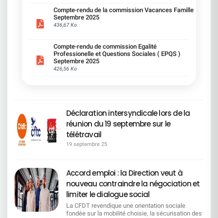
concertation : les IRP auront droit à une belle
conduire à des pressions ou à une contrainte
d'achat des salariés.Cependant cette modification
individuels seront désormais évalués au cas par
salariales existantes au sein de Société Générale.
total sur présentation de la carte mobilité.>
présentation PowerPoint des décisions déjà
déguisée. Nous pointons des limites d'accès aux
est essentielle afin de pérenniser notre Mutuelle
Compte-rendu de la commission Vacances Famille
cas. ________________________________Carrières
Nous exigeons des corrections métier par métier,
Priorité d'attribution des parkings pour les
prises. C'est ça, le dialogue social version SG ? On
Septembre 2025
dispositifs CFC/MTS et Congé Mobilité : le
d'entreprise.​Face aux incertitudes fiscales, aux
et reclassements La CFDT SG a fait confirmer
des engagements concrets, et une transparence
salarié(e)s en situation de handicap. Jours
réfléchit… mais surtout sans vous. « Passage en
436,67 Ko
principe de double volontariat est maintenu et un
transferts de charges de la Sécurité Sociale vers
que les aménagements de postes sont à la
totale. L'égalité salariale ne doit pas rester
d'absences liés au handicap - la Direction s'y
"Front" de certains métiers » : attention, ça
quota de 250 bénéficiaires limite mécaniquement
les mutuelles et à la dérive des prestations,
charge des entités et non du budget Handicap,
théorique : elle doit se traduire par des
refuse : Demande CFDT, une augmentation du
déménage ! On nous rassure : il y aura un « délai
le nombre de salariés pouvant en bénéficier. Nous
gageons que cette modification permettra
garantissant une meilleure équité de moyens.Elle
augmentations concrètes, la juste
Compte-rendu de commission Egalité
nombre de jours d'absences pour les démarches
de prévenance » pour adapter le télétravail. Ouf !
jugeons la définition du bassin d'emploi encore
d'assurer l'équilibre de la Mutuelle d'entreprise
a également obtenu l'ouverture d'une réflexion sur
Professionelle et Questions Sociales ( EPQS )
reconnaissance du travail de chacun, et ne doit
administratives liées au handicap ou pour les
Mais au fait… depuis quand un métier du back
trop large : même si elle est plus encadrée que la
Société Générale.
la compensation de la suppression de l'aide au
Septembre 2025
pas se faire au détriment du pouvoir d'achat de
parents d'enfants handicapés. Réponse
peut devenir front ? Une reconversion express ?
loi, elle peut élargir le périmètre des mobilités
déménagement (ex : intégration à la RAGB).
426,56 Ko
tous les salariés, hommes ou femmes. Chaque
Direction : refus catégorique, au motif que « tous
Une mutation magique ? Mystère et boule de
attendues. Nous rappelons que l'accord ne
________________________________Parents
jour compte, et, chaque salarié mérite la
les jours ne sont pas utilisés » et que notre accord
gomme. Pour la CFDT : La direction veut «
produira ses effets que s'il est appliqué
d'enfants en situation de handicap La direction a
reconnaissance pleine et entière de son travail.
est le mieux disant de la place.> LA CFDT a
transformer le Groupe ». Nous, on veut
pleinement : il faudra que les engagements soient
accepté la priorité pour les temps partiels au-delà
néanmoins obtenu une priorisation du temps
transformer les conditions de travail. Un jour par
tenus et que des formations effectives soient
de trois ans de l'enfant, sur préconisation de la
partiel pour les parents d'enfants en situation de
semaine, ce n'est pas du télétravail, c'est du télé-
mises en place, afin de garantir l'employabilité
médecine du travail.
handicap de plus de trois ans et un aménagement
bricolage. La CFDT maintient son opposition
sans mobilité imposée. Nous regrettons l'absence
Déclaration intersyndicale lors de la
________________________________COMMISSION
des horaires plus souples pour les salariés en
ferme à ce contresens qui va provoquer des
de négociation spécifique sur l'Intelligence
DE SUIVI :plus de transparence locale La CFDT
réunion du 19 septembre sur le
situation de handicap.Formations à intégrer
déséquilibres graves, il alimente un climat social
artificielle : Société Générale refuse d'ouvrir une
SG a obtenu que soient désormais partagés, dans
d'urgence : Pour que l'inclusion devienne réalité, la
de plus en plus anxiogène et fragilise la confiance
télétravail
discussion dédiée et de consulter le CSEC sur ce
les CSE locaux : l'effectif en ETP et en nombre de
CFDT exige que certaines formations soient
collective. Ce retour en arrière n'est justifié par
sujet, alors même que l'impact sur les métiers est
salariés, le taux d'embauche par CSE, ​le nombre
19 septembre 25
obligatoires. Managers : « Manager une personne
aucun argument valable, c'est simplement
majeur. ——————————————————————
de recrutements, le montant des achats dans le
en situation de handicap » (réf. 117 472)Equipes :
incompréhensible et socialement inacceptable.
Les 6 raisons principales de notre signature
secteur protégé, le montant des aménagements
« Travailler avec un(e) collègue en situation de
La CFDT reste pleinement mobilisée et ne
L'accord met au centre le maintien dans l'emploi
financés par Mission Handicap. Ce que la CFDT
handicap » (réf. 128 321)> La Direction s'engage à
Accord emploi : la Direction veut à
transigera pas avec la régression sociale.
de tous les salariés Société Générale. Il renforce
déplore : Plafond de 1 000 € pour l'aménagement
ce qu'elles soient poussées, mais ne peut pas les
la mobilité fonctionnelle, en particulier pour les
nouveau contraindre la négociation et
en télétravail maintenu La CFDT a demandé la
rendre obligatoires compte tenu des tensions sur
métiers en attrition. Il sécurise et améliore les
suppression du plafond pour les aménagements
limiter le dialogue social
la gestion des formations réglementaires Temps
conditions des petites mobilités géographiques.
de poste à distance. La direction a refusé,
partiel thérapeutique : La direction s'engage à
Les moyens financiers sont orientés vers la
La CFDT revendique une orientation sociale
renvoyant les salariés vers les financements
respecter les prescriptions de la médecine du
préservation de l'emploi, et non vers des mesures
fondée sur la mobilité choisie, la sécurisation des
externes. Pas d'augmentation des jours
travail concernant les aménagements de temps