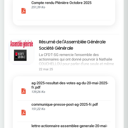
cadre du dialogue social.Bonne lecture !
Compte rendu Plénière Octobre 2025
251,39 Ko
Résumé de l'Assemblée Générale
Société Générale
La CFDT-SG remercie l'ensemble des
actionnaires qui ont donné pourvoir à Nathalie
COUCHELLOU pour parler d'une seule et même
voix.L'assemblée Générale s'est ouverte avec 4
22 mai 25
hommes à la tribune et 687 actionnaires dans la
salle.Le Directeur financier, Leopoldo ALVEAR, a
souligné la forte amélioration en 2024 de tous les
ag-2025-resultat-des-votes-ag-du-20-mai-2025-
facteurs financiers et le premier trimestre 2025
fr.pdf
encourageant.Le Directeur Général, Slawomir
139,26 Ko
KRUPA, a présenté les 4 priorité stratégiques pour
une création de valeur durable : Etre une banque
communique-presse-post-ag-2025-fr.pdf
solide. Etre une banque simple et intégrée. Etre
151,22 Ko
une banque efficace. Etre une banque rentable. Le
Directeur Général Délégué, Pierre PALMIERI, a
présenté la feuille de route en matière de
RSEVous pouvez retrouver les questions des
lettre-actionnaire-assemblee-generale-20-mai-
actionnaires dans la salle à partir de la page 7 de