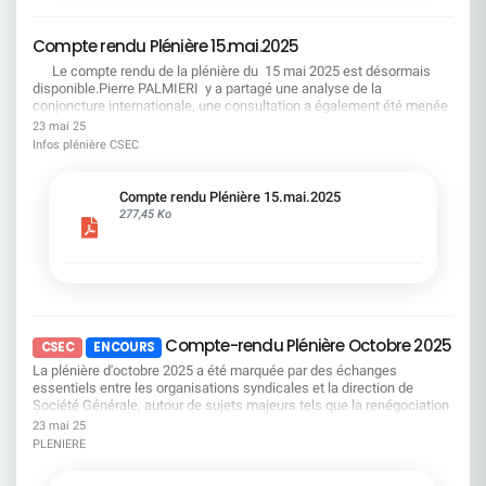
« L'employabilité suffit »FAUX : Sans droits
place du Flex-office si nous revenons tous sur le
opposables (formation, rémunération, droit au
terrain, il n'y aura jamais suffisamment de place
retour), c'est une promesse irréaliste ! « L'IA
Compte rendu Plénière 15.mai.2025
pour accueillir tout le monde. LA DIRECTION
réduira mécaniquement l'emploi »FAUX (si on
JOUE AVEC LE FEU. OPPOSONS-LUI LA FORCE
Le compte rendu de la plénière du 15 mai 2025 est désormais
anticipe) : Avec transparence et reconversions
COLLECTIVE. Le 27 juin : faisons grève. Le 3 juillet
disponible.Pierre PALMIERI y a partagé une analyse de la
financées, on transforme les métiers sans
: montrons qu'un retour en arrière n'est pas une
conjoncture internationale, une consultation a également été menée
détruire les parcours. Le syndicalisme d'utilité
option. La CFDT appelle à une mobilisation
sur plusieurs points concernant la Société Générale : La situation
23 mai 25
: négocier quand c'est possible, se
puissante et déterminée. Notre dignité n'est pas
économique et financière de l’entreprise Les orientations
Infos plénière CSEC
mobiliserquand c'est nécessaire
négociable.
stratégiques de l’entreprise Le projet d’optimisation du maillage des
sites SGRF de petite taille Le bilan social Bonne lecture !
Compte rendu Plénière 15.mai.2025
277,45 Ko
Compte-rendu Plénière Octobre 2025
CSEC
EN COURS
La plénière d'octobre 2025 a été marquée par des échanges
essentiels entre les organisations syndicales et la direction de
Société Générale, autour de sujets majeurs tels que la renégociation
de l'accord télétravail, les perspectives d'emploi, la stratégie du
23 mai 25
Groupe, et les évolutions du régime de frais médicaux.Nous vous
PLENIERE
invitons à consulter ce document pour prendre connaissance des
positions portées par la CFDT et des avancées obtenues dans le