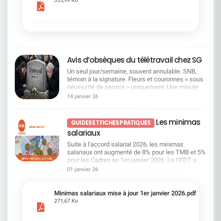
leader bancaire européen. Ce projet est le résultat
fermement. Elle conteste également l'évolution du
des travaux engagés auprès du terrain et doit
système d'évaluation, jugée dégradante pour les
améliorer l'efficacité et la performance collective
salariés, tout en obtenant des avancées sur
notamment par la simplification et la suppression
l'épargne salariale et en exigeant un dialogue
de strates hiérarchiques. Pour la CFDT : un plan
social plus respectueux et cohérent.Bonne lecture
qui privilégie l'offshoring et l'IA Ce projet s'inscrit
!
surtout dans la continuité de la stratégie
d'offshoring et découle de l'impact de
Avis d’obsèques du télétravail chez SG
l'intelligence artificielle et de l'automatisation sur
Un seul jour/semaine, souvent annulable. SNB,
nos métiers : c'est un énième plan d'économies…
témoin à la signature. Fleurs et couronnes « sous
Focus sur le dossier : des transformations
nécessité de service » uniquement. Une minute
profondes dans l'organisation Plusieurs axes
de silence a été observée par le reste de
majeurs sont annoncés : Une réduction des
14 janvier 26
l'assistance.Une Organisation «Syndicale», le
couches hiérarchiques Passage à 8 niveaux
SNB, bras armé de la Direction pour la mise à
maximum entre la DG et les salariés.
mort de cet acquis social essentiel pour de
Augmentation du nombre de salariés par
Les minimas
GUIDES ET FICHES PRATIQUES
nombreux salariés. Comment une OS peut-elle
manager. Limitation des rôles intermédiaires.
salariaux
accepter d'être la vitrine d'une régression sociale
Simplification et centralisation Centralisation
? La charte plafonne le télétravail à 1
partielle des fonctions. Standardisation de
Suite à l'accord salarial 2026, les minimas
jour/semaine pour un temps plein. Dans le même
nombreuses pratiques et suppression de
salariaux ont augmenté de 8% pour les TMB et 5%
souffle, la Direction présente cela comme des
doublons. Rationalisation accrue via les centres
pour les Cadres au 1er janvier 2026. La CFDT a
«flexibilités complémentaires» : 1 jour "flexible"
de services (Pologne, Inde). Automatisation et
mis à jour la grilleLes salariés ayant au moins
01 janvier 26
par mois (limité à 11/an), quelques
numérisation Accélération de l'automatisation, de
trois ans d'ancienneté au 1er janvier 2026 dont la
aménagements méprisants pour les personnes
l'IA et de la robotisation. Simplification des
rémunération fixe est inférieur à 31 000 brut
en situation de handicap et les proches aidants.
processus (ex : délégations, circuits de
bénéficieront d'une augmentation individualisée
Minimas salariaux mise à jour 1er janvier 2026.pdf
Que penser de la possibilité pour certains
validation). Des impacts forts chez SGRF
afin de porter leur salaire à 31 000 brut.Consultez
271,67 Ko
centraux parisiens d'opter pour les tickets
Absorption de la région Laydernier par la région
notre fiche pratique !
restaurant avec, à chaque fois, des exceptions et
AURA ; Éclatement de la région Tarneaud entre les