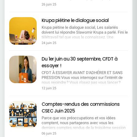
formation certifiante financée, temps dédié et
mouvement Et maintenant ? Cette mobilisation
heures.MAIS SOYONS CLAIRS, UN DEBRAYAGE
sur le régime obligatoire. Détail important sur la
26 juin 25
tuteur identifié avant toute mobilité. Mobilité
exceptionnelle est le fruit d'un engagement sans
SANS ARRÊT RÉEL DU TRAVAIL, C'EST UN COUP
tarification La nouvelle tarification des enfants
choisie, jamais punitive : Fonctionnelle : maintien
faille pour défendre un modèle de travail moderne,
D'ÉPÉE DANS L'EAU Ils veulent que vous soyez
des salariés débutera à 18 ans. Les tranches à
du fixe, plancher sur le montant de la part variable
équilibré et choisi. La CFDT SG continuera de se
«grévistes»… mais disponibles, connectés,
partir de 0 an tiennent compte d'autres régimes
Krupa piétine le dialogue social
la 1ʳᵉ année, neutralisation d'objectifs, droit au
battre partout où il le faudra, avec force, visibilité
joignables. Ils veulent un symbole sans
intégrés à la mutuelle (retraités, maintenus
retour. ​Géographique : prise en charge intégrale
et légitimité. Merci à toutes et tous pour votre
Krupa piétine le dialogue social, Les salariés
conséquence, une contestation sans impact. Ils
provisoires, conjoints...) pour lesquels la
(transport, logement passerelle), délais de
mobilisation. On continue, ensemble.
doivent lui répondre Slawomir Krupa a parlé. Fini le
veulent pouvoir dire : «regardez, ils ont fait grève,
cotisation est due dès la naissance. A ces
prévenance, solution de proximité prioritaire. ​
télétravail tel que vous le connaissez. Une
mais tout a continué comme si de rien n'était.» NE
montants s'ajoutera une contribution de 0,63
Transparence : publication systématique des
décision autocratique, brutale, sans discussion,
LEUR OFFRONS PAS CE CONFORT La seule
24 juin 25
€/mois pour l'allocation obsèques. Une hausse au
postes, priorité interne, traçabilité des décisions
imposée au mépris des engagements passés et
chose que la direction entend, c'est l'arrêt des
fort impact sur le pouvoir d'achat Actuellement, la
RH. IA & techno : pas de déploiement sans droits :
des représentants du personnel.Avant même le
activités La seule chose qui les fait réagir, c'est
cotisation pour les enfants de 0 à 20 ans en
information préalable, cartographie des impacts
début des “négociations”, la sentence est
quand les outils sont éteints, les boîtes mail
Du 1er juin au 30 septembre, CFDT à
régime facultatif est de 28,28 €/mois. La
par métier, référentiel de compétences
tombée. Pourquoi négocier quand on peut
muettes, les lignes silencieuses. CE VENDREDI,
proposition de passer à près de 40 €/mois dès 18
essayer !
associées, interdiction de substitution sans plan
imposer ? Accord emploi : une parodie de
PAS DE DEMI-MESURE !On reste chez soi. On
ans représente une augmentation importante. La
de montée en compétence. Seniors /
négociation Première réunion, et déjà un air de
éteint le PC. On coupe le téléphone. On fait grève
CFDT À ESSAYER AVANT D'ADHÉRER ET SANS
CFDT s'interroge sur la justification de cette
expérimentés : tutorat choisi et valorisé (pas
déjà-vu : pas de dialogue, juste des chiffres.
pour de vrai.C'est maintenant qu'on fait entendre
PRESSION Vous vous interrogez sur l’intérêt de
hausse alors que le tarif actuel est inférieur. La
imposé), accès effectif aux mesures soit le
Mobilités, mesures séniors… Et après ? Aucune
notre voix.C'est maintenant qu'on montre notre
nous rejoindre ? Vous n’osez pas vous lancer ?
réponse de la direction : le régime n'étant pas à
temps partiel senior, le mi-temps de fin de
discussion de fond. La direction temporise,
force.
Vous tergiversez ? * Profitez de l’adhésion
l'équilibre, un ajustement tarifaire est
12 juin 25
carrière, le congé de fin de carrière ou la transition
reporte, esquive. Prochaine réunion le 7 juillet : on
découverte pour vous laisser convaincre ! Profitez
indispensable. Position de la CFDT La CFDT
d'activité. La CFDT veut travailler sur la retraite
"écoutera" vos revendications. « Ecouter, mais pas
de l'adhésion découverte pour vous laisser
rappelle son attachement à une mutuelle
progressive et revendique le maintien de
entendre ? » Et pendant ce temps, aucune
convaincre !Inscription en ligne sur www.cfdt-
indépendante et viable. Elle souligne également
Comptes-rendus des commissions
progression salariale et des aménagements de fin
garantie sur la pérennité des emplois, aucun
sg.fr/adhesiondu 1er juin au 30 septembre 2025
que les garanties proposées par la mutuelle sont
de carrière dignes. Égalité BU/SU (dont SGRF) :
CSEC Juin 2025
engagement sur des départs non-contraints. Ce
Vous bénéficiez des services phares gratuitement
compétitives (cotation 4 sur 5 dans les
mêmes dispositifs, mêmes enveloppes, même
silence en dit long. Des signaux d'alerte partout
durant 2 mois Du kiosque CFDT Vous avez
benchmarks). Toutefois, elle alerte sur l'impact
Parce que vos préoccupations et vos idées
calendrier, mêmes critères. Indicateurs publics
Une politique disciplinaire agressive, des
accès à CFDT Magazine, Sydicalisme Hebdo, la
significatif de cette réforme pour les familles. Un
comptent, nous partageons avec vous les
trimestriels : effectifs par métier, postes ouverts,
entretiens préalables aux licenciements qui
Revue Cadres, etc... Réponse à la carte La
Dispositif d'Aide en Cas de Difficulté Pour les
derniers comptes rendus de la troisième session
mobilités, reskilling, seniors ; droit d'expertise
explosent. Des coupes budgétaires à la
CFDT répond à vos questions. Vous pouvez
salariés confrontés à une augmentation trop
des commissions CSEC tenues les 04 & 05 Juin,
06 juin 25
pour les représentants du personnel et au sein de
tronçonneuse, et des conditions de travail qui
bénéficier d'un service d'accompagnement
lourde, une demande d'aide pourra être adressée