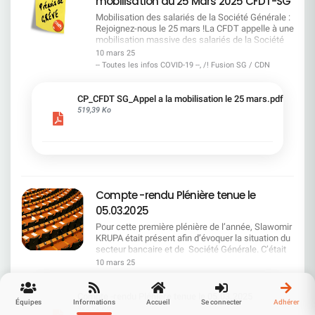
mobilisation du 25 Mars 2025 CFDT-SG
Krupa, Directeur Général de SG, était attendu au
grève le 25 mars dernier en soutien avec la
la table nos revendications : rémunération,
tournant. Dans un contexte d'incertitude
Métropole sur le volet social, mais aussi dans le
Mobilisation des salariés de la Société Générale :
conditions de travail et enjeux liés aux futurs
économique mondiale et de défis internes
cadre d'un projet de réorganisation annoncé en
Rejoignez-nous le 25 mars !La CFDT appelle à une
plans de restructuration, notamment la
persistants, la CFDT vous propose un retour
2022 qui affecte les conditions de travail. Un
mobilisation massive des salariés de la Société
négociation cruciale de l'accord Emploi cadre.La
critique approfondi sur les annonces faites et les
appui syndical à l'échelle européenne Enfin, UNI
Générale le 25 mars. Face aux propositions
CFDT ne lâchera rien et vous tiendra
10 mars 25
interrogations posées par vos représentants.
Europa vient également soutenir le mouvement de
inacceptables de la direction, il est crucial de se
régulièrement informés. Les prochains jours
-- Toutes les infos COVID-19 --, /! Fusion SG / CDN
L’ÉCONOMIE ET SECTEUR BANCAIRE : STABILITÉ
grève chez SOCIETE GENERALE du 25 mars 2025
mobiliser pour obtenir une meilleure
seront déterminants ! Encore merci à tous pour
OU INSTABILITÉ ? Slawomir Krupa a évoqué une
: lors de son Congrès à Belfast, les délégués
reconnaissance et des avancées
votre courage, votre engagement et votre
économie française actuellement « stagnante
syndicaux européens ont soutenu la négociation
concrètes.Mobilisation des salariés de la Société
solidarité. Ensemble, nous pouvons faire bouger
CP_CFDT SG_Appel a la mobilisation le 25 mars.pdf
mais pas récessive ». Il souligne toutefois les
collective pour approfondir le pouvoir des salariés
Générale : Rejoignez-nous le 25 mars ! Le
les lignes ! .
519,39 Ko
tensions générées par des événements
avec le slogan «une vraie voix, des salaires plus
dialogue social est en crise à la Société Générale.
internationaux, notamment l'élection américaine
élevés» dans toute l'Europe. Un message de
Face à des propositions inacceptables de la
qui a entraîné des bouleversements économiques
gratitude et de détermination Encore merci à
direction, la CFDT appelle à une mobilisation
significatifs. Si la direction assure que les
toutes et à tous pour votre courage, votre
massive des salariés le 25 mars prochain.
marchés financiers commencent à retrouver un
engagement et votre solidarité.Ensemble, nous
Découvrez pourquoi cette action est cruciale pour
certain calme, la CFDT reste prudente. En effet,
pouvons faire bouger les lignes !
l'avenir de tous les employés. Pourquoi se
l'incertitude reste élevée, et les effets d'une
mobiliser ? Les salariés de la Société Générale
Compte -rendu Plénière tenue le
éventuelle détérioration politique et économique
ont fait preuve d'une résilience exemplaire face
ne sont pas à minimiser. SG : LA RENTABILITÉ
aux restructurations et aux conditions de travail
05.03.2025
TOUJOURS À LA TRAÎNE La direction affiche sa
difficiles. Malgré les résultats positifs de
Pour cette première plénière de l’année, Slawomir
satisfaction face à une progression régulière des
l'entreprise, leur reconnaissance reste
KRUPA était présent afin d’évoquer la situation du
objectifs fixés jusqu'en 2026, et se réjouit même
insuffisante. Une pétition a déjà recueilli 14 600
secteur bancaire et de Société Générale. C’était
d'avoir atteint certains objectifs financiers avec
signatures, montrant l'ampleur du
également l’occasion de lui poser des questions
deux ans d'avance. Pourtant, cette satisfaction
10 mars 25
mécontentement. Nos revendications La CFDT,
sur la feuille de route de la Société
affichée contraste avec une réalité préoccupante :
en collaboration avec les autres organisations
Générale.Bonne lecture !
SG reste l'une des banques les moins rentables
syndicales, exige des avancées concrètes de la
de la zone euro. La CFDT questionne donc la
Compte -rendu Plénière tenue le 05.03.2025
part de la direction. Le dialogue social est
Équipes
Informations
Accueil
Se connecter
Adhérer
stratégie actuelle, qui peine à combler un retard
423,92 Ko
essentiel pour la performance et la stabilité de