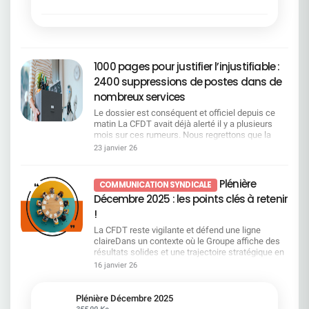
reconnaissance plus juste de votre travail
1000 pages pour justifier l’injustifiable :
2400 suppressions de postes dans de
nombreux services
Le dossier est conséquent et officiel depuis ce
matin La CFDT avait déjà alerté il y a plusieurs
mois sur ces rumeurs. Nous regrettons que la
direction ait attendu aussi longtemps pour
23 janvier 26
officialiser ce que chacun redoutait, en particulier
après avoir soigneusement laissé passer la fin de
la négociation de l'accord emploi et être revenu
Plénière
COMMUNICATION SYNDICALE
unilatéralement sur le télétravail. SERVICES
Décembre 2025 : les points clés à retenir
CONCERNÉS POSTES SUPPRIMÉS POSTES
CRÉÉS Siège SGRF Paris 473 181 Centraux SGRF
!
en région 137 196 Régions de SGRF 653 6 COMM
La CFDT reste vigilante et défend une ligne
28 CPLE 141 63 DFIN 78 13 HRCO 67 GBIS/DIR
claireDans un contexte où le Groupe affiche des
8 1 GBTO 296 48 GLBA 94 31 GTPS 115 29 IGAD
résultats solides et une trajectoire stratégique en
42 7 AFMO/MIBS 25 5 RISQ 150 68 SEGL 57 19
avance, la CFDT rappelle que cette dynamique ne
16 janvier 26
TOTAL CUMULÉ 2364 667 Les motivations du
doit pas masquer les impacts sociaux à venir. La
projet pour la DG Malgré l'amélioration de nos
vague annoncée de fermetures de sites fait peser
indicateurs financiers, nous restons en décalage
un risque majeur sur l'emploi et la présence
Plénière Décembre 2025
du marché et sommes loin de notre place de
territoriale, point sur lequel la CFDT alerte
355,99 Ko