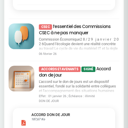
(SG, ex-CDN, Courtois, Rhône-Alpes, Tarneaud-
certains emplois pourraient être réservés en
connaissance.
universel 2026 Résolutions 27, 28 et 29 –
salariés décroche totalement. En effet, 4 salariés
CFDT continuera de s'assurer que ces droits
Laydernier…), le sujet est devenu particulièrement
priorité pour répondre à des situations jugées
Modifications statutaires (cooptation, parité,
sur 10 seulement se sentent engagés au sein de
soient connus, réellement accessibles et
complexe.La Direction a présenté ses modalités
sensibles. La Direction assure toutefois qu’il ne
dissociation des fonctions) Vote CFDT : POUR
l’entreprise. La CFDT s’inquiète de
opérationnels. Égalité salariale femmes‑hommes
d'application, mais nous n'en partageons pas
s’agit pas de bloquer les mobilités internes «
Ces résolutions permettent de se mettre en
l’autosatisfaction de la Direction Générale face à
: la SG n'est pas au rendez‑vous Malgré ses
totalement l'interprétation sur plusieurs points
naturelles » qui existent déjà au sein de SGPM.
conformité aux exigences européennes, et
ces chiffres catastrophiques. D’ailleurs, à la suite
engagements et ses annonces, la SG ne résorbe
sensibles.C'est pourquoi la CFDT a élaboré ce
Elle indique que cette possibilité ne serait utilisée
également une meilleure distribution des
l’essentiel des Commissions
de la présentation du Baromètre, S.Krupa a
CSEC
pas, pas suffisamment et pas assez rapidement
guide clair, pédagogique et concret pour vous
qu’en cas de besoin. Enfin, la Direction annonce
pouvoirs. Pages 66 à 68 du document
déclaré « nous conduisons une transformation
CSEC à ne pas manquer
les écarts de rémunération entre les femmes et
permettre de : Comprendre ce que change
un accompagnement plus structuré pour les
enregistrement universel 2026 Résolution 30 –
majeure de notre entreprise qui implique des
les hommes. L'enveloppe égalité professionnelle
réellement la loi depuis le 1er janvier 2024 Vérifier
salariés concernés. Celui-ci reposerait sur des
Pouvoirs pour formalités Vote CFDT : POUR
Commission Économique2 8 / 2 9 j a n v i e r 2 0
efforts et des changements pour chacun d’entre
n'est pas répartie de façon équitable là où les
vos droits pour la période rétroactive 2009-2023
ateliers collectifs, des diagnostics individuels,
Résolution technique. N’oubliez pas de voter
2 6Quand l'écologie devient une réalité concrète
nous, et allons la poursuivre. » Vos collègues
écarts sont les plus importants.Les explications
Comprendre le fonctionnement du compteur CPA
des parcours de montée en compétences et un
votre avis compte, vous pouvez donner votre
au travail Le cycle de vie du matériel IT et la règle
CFDT ont alerté la Direction, qui n’a pas voulu les
avancées restent floues, insuffisantes et ne
Recalculer vos droits année par année Identifier
lien renforcé avec l’outil ACE. Un conseiller dédié
pouvoir à la CFDT : ENVOYER votre pouvoir (via le
des 5 R : comment SGPM réduit son impact
entendre. Aujourd’hui, le baromètre confirme ce
06 février 26
justifient en rien les écarts persistants.Retrouvez
les plafonds à ne pas dépasser Connaître vos
serait également présent tout au long du
site de vote) à : Stéphane CAUDIEUXDN CFDT
environnemental sans dégrader le service Le
que nous défendons depuis des années. Plus que
notre communication sur Les glorieuses fin
démarches auprès du FilRH Savoir comment agir
parcours. Sur le papier, l’accompagnement
Espace 21/2 - 32 Place Ronde - 92972 PARIS LA
recours au reconditionné et à une entreprise
jamais, la CFDT est le phare dans la tempête pour
d'année dernière. Transparence salariale : il est
en cas de désaccord (prud'hommes et
apparaît donc plus encadré. Il restera cependant à
DEFENSE CEDEXet informer la délégation
adaptée : un double engagement environnemental
défendre vos intérêts.
Accord
temps d'agir La directive européenne impose une
échéances) Ce guide a un objectif simple : vous
ACCORDS ET AVENANTS
SIGNÉ
vérifier dans quelles conditions concrètes il sera
nationale CFDT par mail : delegation-
et social Consulter Commission Égalité
transparence salariale poste par poste, avec un
donner les clés pour vérifier, comprendre et faire
accessible, pour quels salariés, et avec quels
don de jour
nationale@cfdt-sg.fr
Professionnelle et Questions Sociales2 8 / 2 9 j
accès renforcé aux informations. Cette
valoir vos droits.
moyens réels dans la durée. Points de vigilance
a n v i e r 2 0 2 6Droits, équité, vigilance : la CFDT
L'accord sur le don de jours est un dispositif
transparence permettra enfin de contrôler et
CFDT : la Direction verrouille, la CFDT alerte Un
sur tous les fronts du quotidien des salariés
essentiel, fondé sur la solidarité entre collègues
garantir une égalité salariale réelle entre les
accès au CMC verrouillé La Direction met en
Comportements inappropriés et canaux d'alerte
et l'accompagnement des situations humaines
femmes et les hommes.La CFDT attend
avant le CMC, mais son accès restera filtré par les
:une procédure revue, mais des attentes fortes
difficiles.Il permet aux salariés de ne pas avoir à
désormais du législateur qu'il traduise ses
Effet : 01 janvier 26 ; Échéance : illimité
RH. Pour la CFDT, ce fonctionnement réduit
sur l'efficacité réelle Pouvoir d'achat et équité
choisir entre leur travail et le soutien à un proche
engagements en actes et qu'il assure une
l’autonomie des salariés et peut empêcher
DON DE JOUR
sociale : tickets restaurant, carte bancaire du
confronté à la maladie, au handicap, au deuil, à la
transposition ambitieuse de la directive
certains d’accéder à leurs droits ou à un vrai
personnel, dons de jours de repos Consulter
perte d'autonomie ou aux violences. Le don de
européenne sur la transparence salariale,
projet de reconversion. D’autant plus que les
Commission Vacances Enfants Printemps & Été
jours est une expression concrète d'entraide et
attendue en France d'ici juin 2026. Le 8 mars n'est
ACCORD DON DE JOUR
salariés prioritaires ne seront finalement pas
20262 8 / 2 9 j a n v i e r 2 0 2 6Colonies de
d'humanité au travail.Grâce à l'action de la CFDT,
pas une célébration. C'est un rappel.Les droits ne
187,67 Ko
informés individuellement. La CFDT veillera donc
vacances : la CFDT mobilisée pour la sécurité et
des avancées importantes ont été obtenues :
sont pas des slogans, c'est un rappel.Un rappel
à ce que tous les salariés concernés soient bien
l'accessibilité de tous les enfants Sécurité des
élargissement des bénéficiaires, meilleure
que l'égalité professionnelle ne se proclame pas,