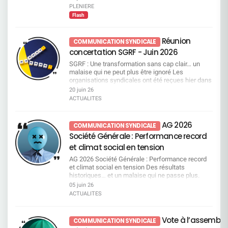
PLENIERE
Flash
Réunion
COMMUNICATION SYNDICALE
concertation SGRF - Juin 2026
SGRF : Une transformation sans cap clair… un
malaise qui ne peut plus être ignoré Les
organisations syndicales ont été reçues hier dans
le cadre d’une réunion de concertation sur SGRF.
20 juin 26
Si la direction met en avant une amélioration des
ACTUALITES
résultats elle reste très insuffisante et la réalité
interroge : malgré des années de plans de
transformation successifs, la banque reste en
AG 2026
COMMUNICATION SYNDICALE
retrait sur le marché. Surtout, elle est aujourd’hui
Société Générale : Performance record
incapable de démontrer concrètement l’efficacité
de ces transformations ni d’en expliquer les
et climat social en tension
résultats. Dans ce flou, ce sont les salariés qui en
AG 2026 Société Générale : Performance record
subissent directement les conséquences, c’est
et climat social en tension Des résultats
dans cet état d’esprit que la CFDT a engagé la
historiques… et un malaise qui ne passe plus.
réunion. Quand “accompagner” rime avec
Résultats record salués par la direction, qui
05 juin 26
sanctionner La direction s’est engagée à
n’oublie pas, au passage, de revaloriser
accompagner les salariés. Nous avions compris
ACTUALITES
généreusement ses propres rémunérations. Dans
un accompagnement vers le développement des
le même temps, le climat social se dégrade et le
compétences et la sécurisation des parcours
quotidien de travail se durcit. Le décalage devient
professionnels mais aussi en leur donnant les
Vote à l’assemblé
COMMUNICATION SYNDICALE
de plus en plus visible. Une nouvelle tête, mais
moyens d’accomplir leur travail et de respecter