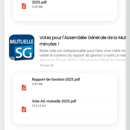
2025.pdf
la lettre de l'actionnaire ci-jointRetrouvez
3,50 Mo
l'ensemble des documents de l'AG sur le site SG
ou ci-dessous Quelques petites phrases : "Nous
allons dire ce que l'on fait et faire ce que l'on a dit"
- "Toujours dans l'intérêt des actionnaires, le
capital qui est le votre" - "nous avons franchi une
1ère marche d'un escalier qui en compte
Votez pour l'Assemblée Générale de la Mutue
plusieurs" - "la 1ère marche est la plus facile" -
"tout ce que nous faisons à l'objectif d'être
minutes !
durable" - "La restructuration et la transformation
Notre vote est indispensable pour faire vivre notre mutuel
s'accompagnent en même temps d'une période
valide le contenu du rapport de gestion ci-joint.Le vote 
d'investissement, la plus importante de notre
depuis le 19 mai 2025 à 10h et sera clôturé le mercredi 
histoire" - "voir notre Groupe rayonné" - "le produits
16hVous avez reçu vos codes sur votre adresse mail d
de nos cessions est réemployé à consolider notre
19 mai 25
connexion de votre espace personnel.La CFDT préconi
position en capital" - "Je souhaite gérer de A à Z la
voter POUR les 10 résolutions mise aux votes.Vous po
constitution de l'équipe de Direction (SK)" -
accédez au scrutin via votre espace personnel ou via le
".Alexis Kohler est un talent exceptionnel que
Rapport-de-Gestion-2025.pdf
lien https://vote.ag.mutuellesg.com/pages/identificati
nous ne pouvions pas laisser passer (SK)"
2,93 Mo
tout vote par internet, votre Mutuelle s’engage à particip
hauteur de 0,30 € par vote aux actions de l’association 
Fugain ».
Vote AG mutuelle 2025.pdf
314,13 Ko