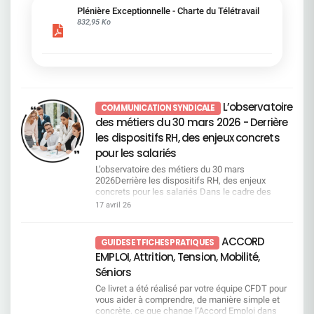
faites confiance, vous manquez de temps pour
toujours la même : accélérer. Dans les faits, cela
organisation au quotidien et l’équilibre entre vie
horaires, des engagements avaient été pris par la
BOUCHERAT Aurélie LARRAUD COHEN Emmanuel
Plénière Exceptionnelle - Charte du Télétravail
voter, vous pouvez donner pouvoir à Stéphane
signifie réorganisations, outils instables, process
personnelle et vie professionnelle. Afin que
direction, avec une contrepartie claire — un jour
LOUPIE
832,95 Ko
Caudieux, salarié et élu CFDT pour parler d’une
qui changent et pression accrue. On demande aux
chacun puisse comprendre les enjeux, disposer
supplémentaire de télétravail.Aujourd’hui, le
seule voix, celle des salariés. Ensemble nous
équipes de suivre le rythme, mais sans toujours
d’éléments factuels et se forger sa propre
message est tout autre : les contraintes sont
sommes plus forts. Envoyer votre pouvoir (via le
leur laisser le temps de s’approprier les
opinion, nous mettons à votre disposition
maintenues, mais la contrepartie disparaît.De
site de vote) à Stéphane CAUDIEUXDN CFDT
changements. Baromètre social en baisse : un
accessibles ci dessous : le rapport de nos
même, la CFDT a insisté sur les mobilités
Espace 21/2 - 32 Place Ronde - 92972 PARIS LA
signal qu’une direction digne de ce nom ne peut
membres de la plénière l’intégralité des rapports
contraintes (poste supprimé) acceptées grâce à
DEFENSE CEDEX et en informer la délégation
plus ignorer Le constat est désormais posé : le
d’expertise : Rapport sur le projet de charte
l’argument d’un télétravail favorable. Aujourd’hui
nationale : delegation-nationale@cfdt-sg.fr si
baromètre social recule. La direction évoque le
télétravail et ses impacts sur les conditions de
que répondre à ces salariés qui se sentent trahis
L’observatoire
vous le souhaitez, ou suivre les préconisations de
rythme des transformations et parle de pédagogie
COMMUNICATION SYNDICALE
travail. Consultation des salariés étude bluenove
et à qui la direction n’apporte aucune réponse. IA
vote ci-dessous, que nous défendons.
ou d’écoute. Mais côté salariés, le message est
Etude transport Vos retours sont essentiels :
des métiers du 30 mars 2026 - Derrière
: des questions encore sans réponse L’arrivée de
ATTENTION : L’abstention ne compte plus. Elle
plus direct. Ils parlent de perte de repères, de
nous restons à votre disposition pour échanger
l’intelligence artificielle et la poursuite des
les dispositifs RH, des enjeux concrets
n’est plus considérée comme un vote “contre”. Si
décisions descendantes et d’un sentiment de ne
sur ces éléments La
transformations posent une question centrale :
vous ne votez pas, vos droits de vote sont
pour les salariés
pas peser sur les choix qui impactent leur
CFDT reste pleinement mobilisée et à votre
Ces évolutions vont-elles améliorer le travail ou
perdus. Chaque voix de salarié‑actionnaire
quotidien. Un “collaborateur”… Un mot que la
écoute
justifier de nouvelles suppressions de postes ?
L’observatoire des métiers du 30 mars
compte.En savoir plus La CFDT votera : ✅ POUR :
direction affectionne, mais dont le sens est
Au final, y aura-t-il un réel gain de productivité pour
2026Derrière les dispositifs RH, des enjeux
4, 23, 27, 28, 29, 30 ❌ CONTRE : toutes les autres
souvent vidé de sa réalité. Car collaborer, c’est
l’entreprise ? À ce stade, la direction ne donne pas
concrets pour les salariés Dans le cadre des
résolutions Les sites internet seront ouverts du 23
participer aux décisions qui nous concernent. Ce
de réponses claires. En attendant... Le climat
engagements pris au sein du dernier accord
17 avril 26
avril à 9 heures au 26 mai 2026 à 15 heures. Page
n’est pas simplement les subir une fois qu’elles
social continue à se dégrader Le constat est
EMPLOI chez SGPM qui priorise désormais la
29 des résolutions Le porteur de parts de Fonds E
sont prises. Télétravail : une décision maintenue,
désormais assumé par la direction : le baromètre
mobilité interne aux départs volontaires ou
se connectera, avec ses identifiants habituels, au
malgré la contestation Le télétravail reste un point
social n’a jamais été aussi dégradé et le
contraints. SG met en place un dispositif
ACCORD
site Internet www.esalia.com pour ensuite
de crispation majeur. La direction maintient le
GUIDES ET FICHES PRATIQUES
désengagement progresse à tous les niveaux, y
structurant de mobilité et d’employabilité, dans un
accéder au site Internet Votaccess. L’actionnaire
passage à un jour par semaine. Elle entend les
EMPLOI, Attrition, Tension, Mobilité,
compris chez les managers. Dans le même
contexte de transformation profonde
au nominatif se connectera au site Internet
réactions, mais elle ne change pas de cap. Le
temps, alors que des outils existent via l’accord
(Réorganisations, digitalisation et automatisation,
Séniors
www.sharinbox.societegenerale.com avec ses
message est clair : le présentiel est vu comme un
QVCT pour agir concrètement, la direction refuse
data/IA). Les points clés abordés lors de ce 1er
identifiants habituels pour ensuite accéder au site
levier de performance. Sur le terrain, cela est
Ce livret a été réalisé par votre équipe CFDT pour
de les mettre en œuvre. Ce décalage entre les
observatoire La cartographie des emplois en
Internet Votaccess. L’actionnaire au porteur se
vécu comme un recul social et une décision
vous aider à comprendre, de manière simple et
intentions affichées et l’absence d’actions
attrition et en tension, régulièrement actualisée,
connectera avec ses identifiants habituels au
imposée, sans réelle prise en compte des réalités
concrète, ce que change l’Accord Emploi dans
renforce un malaise déjà profond chez les