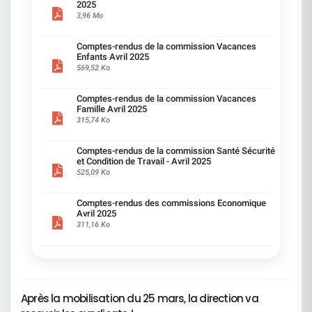
suppressions de postes ou des non-
2025
remplacements, augmentant la charge sur les
3,96 Mo
présents. Des agences ouvertes que quelques
jours dans la semaine avec moins de
Comptes-rendus de la commission Vacances
personnel.Ce que la CFDT dénonce et propose
Enfants Avril 2025
:Adapter les ambitions aux moyens réels. Ne pas
569,52 Ko
faire peser l'équilibre financier sur les seuls
salariés. Ce qu'a dit la Direction :Tolérance zéro
sur les écarts éthiques.Ce que la CFDT comprend
Comptes-rendus de la commission Vacances
:La rigueur est indispensable dans notre métier.Ce
Famille Avril 2025
que la CFDT dénonce et propose :Attention à ne
315,74 Ko
pas basculer dans une culture du contrôle
permanent. Restaurer la confiance, le droit à
l'erreur et intensifier la formation. Ce qu'a dit la
Comptes-rendus de la commission Santé Sécurité
Direction :Les formations sont renforcées et
et Condition de Travail - Avril 2025
ciblées.Ce que la CFDT comprend :La formation
525,09 Ko
est essentielle.Ce que la CFDT dénonce et
propose :Sauf lorsqu'elle désorganise le quotidien
ou qu'elle ne répond pas aux besoins réels du
Comptes-rendus des commissions Economique
Avril 2025
salarié, notamment quand les formations
311,16 Ko
proposées sont redondantes ou portent sur des
notions déjà acquises. Alléger, mieux prioriser,
laisser plus d'autonomie aux régions. Instaurer
des meilleures conditions de travail pour suivre
une formation. Ce qu'a dit la Direction :Nous
voulons une performance durable.Ce que la CFDT
comprend :C'est une ambition que nous
Après la mobilisation du 25 mars, la direction va
partageons. Ce que la CFDT dénonce et propose