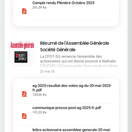
cadre du dialogue social.Bonne lecture !
Compte rendu Plénière Octobre 2025
251,39 Ko
Résumé de l'Assemblée Générale
Société Générale
La CFDT-SG remercie l'ensemble des
actionnaires qui ont donné pourvoir à Nathalie
COUCHELLOU pour parler d'une seule et même
voix.L'assemblée Générale s'est ouverte avec 4
22 mai 25
hommes à la tribune et 687 actionnaires dans la
salle.Le Directeur financier, Leopoldo ALVEAR, a
souligné la forte amélioration en 2024 de tous les
ag-2025-resultat-des-votes-ag-du-20-mai-2025-
facteurs financiers et le premier trimestre 2025
fr.pdf
encourageant.Le Directeur Général, Slawomir
139,26 Ko
KRUPA, a présenté les 4 priorité stratégiques pour
une création de valeur durable : Etre une banque
communique-presse-post-ag-2025-fr.pdf
solide. Etre une banque simple et intégrée. Etre
151,22 Ko
une banque efficace. Etre une banque rentable. Le
Directeur Général Délégué, Pierre PALMIERI, a
présenté la feuille de route en matière de
RSEVous pouvez retrouver les questions des
lettre-actionnaire-assemblee-generale-20-mai-
actionnaires dans la salle à partir de la page 7 de