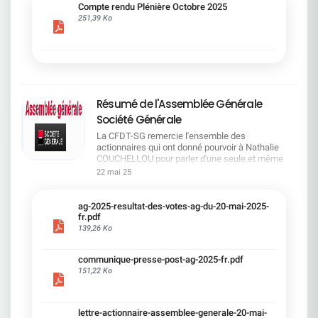
cadre du dialogue social.Bonne lecture !
Compte rendu Plénière Octobre 2025
251,39 Ko
Résumé de l'Assemblée Générale
Société Générale
La CFDT-SG remercie l'ensemble des
actionnaires qui ont donné pourvoir à Nathalie
COUCHELLOU pour parler d'une seule et même
voix.L'assemblée Générale s'est ouverte avec 4
22 mai 25
hommes à la tribune et 687 actionnaires dans la
salle.Le Directeur financier, Leopoldo ALVEAR, a
souligné la forte amélioration en 2024 de tous les
ag-2025-resultat-des-votes-ag-du-20-mai-2025-
facteurs financiers et le premier trimestre 2025
fr.pdf
encourageant.Le Directeur Général, Slawomir
139,26 Ko
KRUPA, a présenté les 4 priorité stratégiques pour
une création de valeur durable : Etre une banque
communique-presse-post-ag-2025-fr.pdf
solide. Etre une banque simple et intégrée. Etre
151,22 Ko
une banque efficace. Etre une banque rentable. Le
Directeur Général Délégué, Pierre PALMIERI, a
présenté la feuille de route en matière de
RSEVous pouvez retrouver les questions des
lettre-actionnaire-assemblee-generale-20-mai-
actionnaires dans la salle à partir de la page 7 de