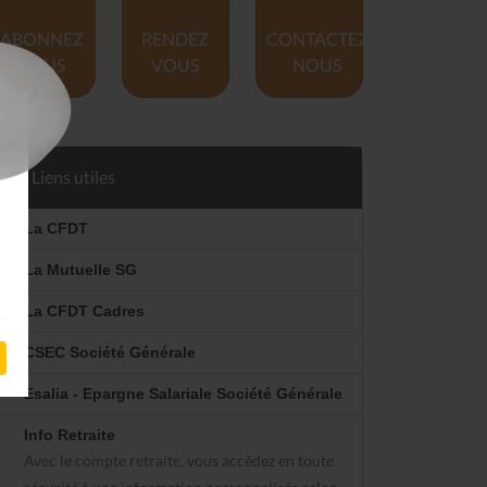
ABONNEZ
RENDEZ
CONTACTEZ
VOUS
VOUS
NOUS
Liens utiles
La CFDT
La Mutuelle SG
La CFDT Cadres
CSEC Société Générale
Esalia - Epargne Salariale Société Générale
Info Retraite
Avec le compte retraite, vous accédez en toute