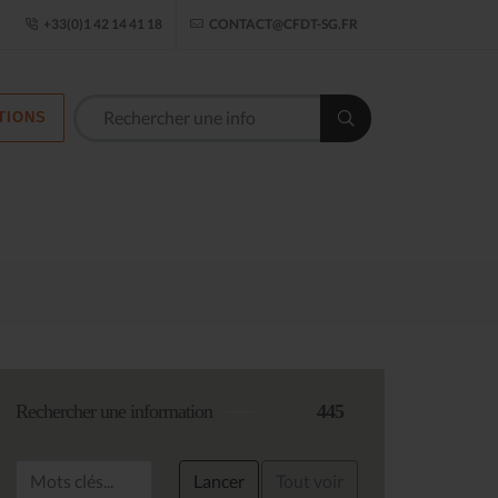
ogle Établissement
+33(0)1 42 14 41 18
CONTACT@CFDT-SG.FR
TIONS
Les commission
Rechercher une information
445
Lancer
Tout voir