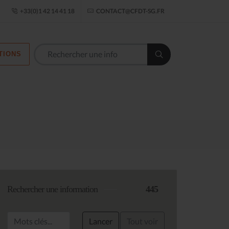
ogle Établissement
+33(0)1 42 14 41 18
CONTACT@CFDT-SG.FR
TIONS
Les commission
Rechercher une information
445
Lancer
Tout voir