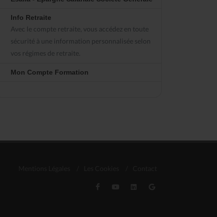
Info Retraite
Avec le compte retraite, vous accédez en toute
sécurité à une information personnalisée selon
vos régimes de retraite.
Mon Compte Formation
Mentions Légales
/
Les Cookies
/
Contact