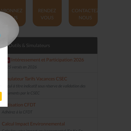
ABONNEZ
RENDEZ
CONTACTEZ
VOUS
VOUS
NOUS
Outils & Simulateurs
Intéressement et Participation 2026
new
2025 versés en 2026
Simulateur Tarifs Vacances CSEC
Calcul à titre indicatif sous réserve de validation des
documents par le CSEC
Cotisation CFDT
Adhérez à la CFDT
Calcul Impact Environnemental
Calculez votre impact environnemental (En Kg Eq.