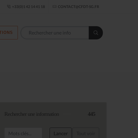
ogle Établissement
+33(0)1 42 14 41 18
CONTACT@CFDT-SG.FR
TIONS
Les commission
Rechercher une information
445
Lancer
Tout voir