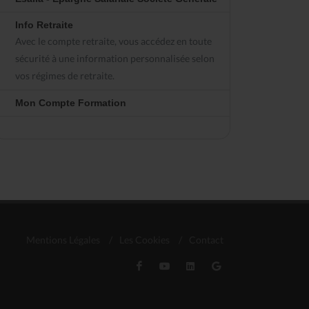
Info Retraite
Avec le compte retraite, vous accédez en toute
sécurité à une information personnalisée selon
vos régimes de retraite.
Mon Compte Formation
Mentions Légales
/
Les Cookies
/
Contact