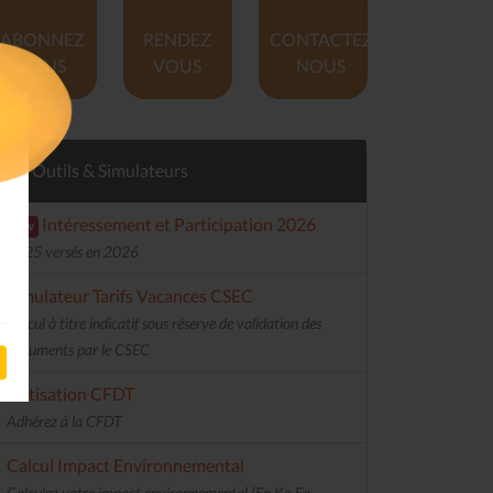
ABONNEZ
RENDEZ
CONTACTEZ
VOUS
VOUS
NOUS
Outils & Simulateurs
Intéressement et Participation 2026
new
2025 versés en 2026
Simulateur Tarifs Vacances CSEC
Calcul à titre indicatif sous réserve de validation des
documents par le CSEC
Cotisation CFDT
Adhérez à la CFDT
Calcul Impact Environnemental
Calculez votre impact environnemental (En Kg Eq.