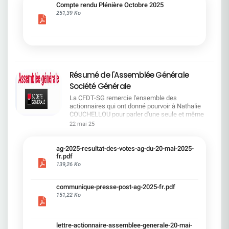
cadre du dialogue social.Bonne lecture !
Compte rendu Plénière Octobre 2025
251,39 Ko
Résumé de l'Assemblée Générale
Société Générale
La CFDT-SG remercie l'ensemble des
actionnaires qui ont donné pourvoir à Nathalie
COUCHELLOU pour parler d'une seule et même
voix.L'assemblée Générale s'est ouverte avec 4
22 mai 25
hommes à la tribune et 687 actionnaires dans la
salle.Le Directeur financier, Leopoldo ALVEAR, a
souligné la forte amélioration en 2024 de tous les
ag-2025-resultat-des-votes-ag-du-20-mai-2025-
facteurs financiers et le premier trimestre 2025
fr.pdf
encourageant.Le Directeur Général, Slawomir
139,26 Ko
KRUPA, a présenté les 4 priorité stratégiques pour
une création de valeur durable : Etre une banque
communique-presse-post-ag-2025-fr.pdf
solide. Etre une banque simple et intégrée. Etre
151,22 Ko
une banque efficace. Etre une banque rentable. Le
Directeur Général Délégué, Pierre PALMIERI, a
présenté la feuille de route en matière de
RSEVous pouvez retrouver les questions des
lettre-actionnaire-assemblee-generale-20-mai-
actionnaires dans la salle à partir de la page 7 de