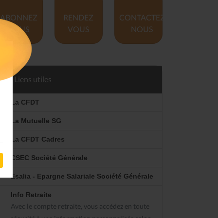
ABONNEZ
RENDEZ
CONTACTEZ
VOUS
VOUS
NOUS
Liens utiles
La CFDT
La Mutuelle SG
La CFDT Cadres
CSEC Société Générale
Esalia - Epargne Salariale Société Générale
Info Retraite
Avec le compte retraite, vous accédez en toute