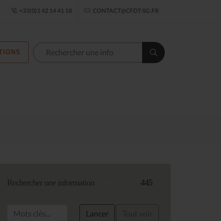
ogle Établissement
+33(0)1 42 14 41 18
CONTACT@CFDT-SG.FR
TIONS
Les commission
Rechercher une information
445
Lancer
Tout voir