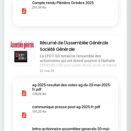
cadre du dialogue social.Bonne lecture !
Compte rendu Plénière Octobre 2025
251,39 Ko
Résumé de l'Assemblée Générale
Société Générale
La CFDT-SG remercie l'ensemble des
actionnaires qui ont donné pourvoir à Nathalie
COUCHELLOU pour parler d'une seule et même
voix.L'assemblée Générale s'est ouverte avec 4
22 mai 25
hommes à la tribune et 687 actionnaires dans la
salle.Le Directeur financier, Leopoldo ALVEAR, a
souligné la forte amélioration en 2024 de tous les
ag-2025-resultat-des-votes-ag-du-20-mai-2025-
facteurs financiers et le premier trimestre 2025
fr.pdf
encourageant.Le Directeur Général, Slawomir
139,26 Ko
KRUPA, a présenté les 4 priorité stratégiques pour
une création de valeur durable : Etre une banque
communique-presse-post-ag-2025-fr.pdf
solide. Etre une banque simple et intégrée. Etre
151,22 Ko
une banque efficace. Etre une banque rentable. Le
Directeur Général Délégué, Pierre PALMIERI, a
présenté la feuille de route en matière de
RSEVous pouvez retrouver les questions des
lettre-actionnaire-assemblee-generale-20-mai-
actionnaires dans la salle à partir de la page 7 de