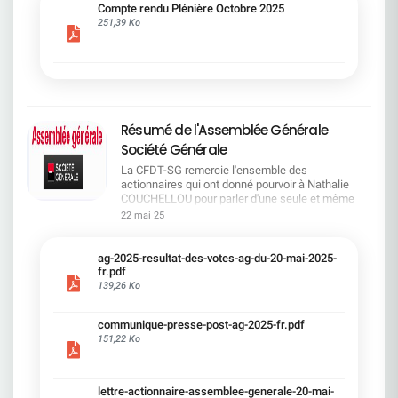
cadre du dialogue social.Bonne lecture !
Compte rendu Plénière Octobre 2025
251,39 Ko
Résumé de l'Assemblée Générale
Société Générale
La CFDT-SG remercie l'ensemble des
actionnaires qui ont donné pourvoir à Nathalie
COUCHELLOU pour parler d'une seule et même
voix.L'assemblée Générale s'est ouverte avec 4
22 mai 25
hommes à la tribune et 687 actionnaires dans la
salle.Le Directeur financier, Leopoldo ALVEAR, a
souligné la forte amélioration en 2024 de tous les
ag-2025-resultat-des-votes-ag-du-20-mai-2025-
facteurs financiers et le premier trimestre 2025
fr.pdf
encourageant.Le Directeur Général, Slawomir
139,26 Ko
KRUPA, a présenté les 4 priorité stratégiques pour
une création de valeur durable : Etre une banque
communique-presse-post-ag-2025-fr.pdf
solide. Etre une banque simple et intégrée. Etre
151,22 Ko
une banque efficace. Etre une banque rentable. Le
Directeur Général Délégué, Pierre PALMIERI, a
présenté la feuille de route en matière de
RSEVous pouvez retrouver les questions des
lettre-actionnaire-assemblee-generale-20-mai-
actionnaires dans la salle à partir de la page 7 de