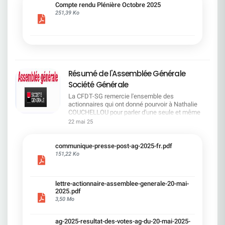
cadre du dialogue social.Bonne lecture !
Compte rendu Plénière Octobre 2025
251,39 Ko
Résumé de l'Assemblée Générale
Société Générale
La CFDT-SG remercie l'ensemble des
actionnaires qui ont donné pourvoir à Nathalie
COUCHELLOU pour parler d'une seule et même
voix.L'assemblée Générale s'est ouverte avec 4
22 mai 25
hommes à la tribune et 687 actionnaires dans la
salle.Le Directeur financier, Leopoldo ALVEAR, a
souligné la forte amélioration en 2024 de tous les
communique-presse-post-ag-2025-fr.pdf
facteurs financiers et le premier trimestre 2025
151,22 Ko
encourageant.Le Directeur Général, Slawomir
KRUPA, a présenté les 4 priorité stratégiques pour
une création de valeur durable : Etre une banque
lettre-actionnaire-assemblee-generale-20-mai-
solide. Etre une banque simple et intégrée. Etre
2025.pdf
une banque efficace. Etre une banque rentable. Le
3,50 Mo
Directeur Général Délégué, Pierre PALMIERI, a
présenté la feuille de route en matière de
RSEVous pouvez retrouver les questions des
ag-2025-resultat-des-votes-ag-du-20-mai-2025-
actionnaires dans la salle à partir de la page 7 de