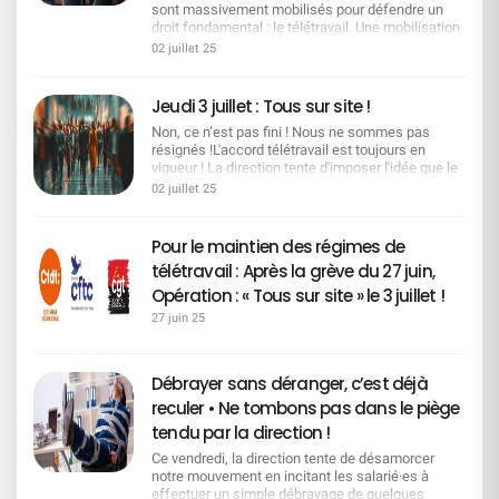
sont une richesse d'expérience et de savoir pour
!________________________________ Un guide clair,
sont massivement mobilisés pour défendre un
Restez vigilants face aux tentatives de division.
salarié contre 50/50 auparavant). En contrepartie,
financé exceptionnellement via les dons de jours
l'entreprise. La fin de carrière doit être choisie,
utile et concret pour tout savoir sur vos droits, les
droit fondamental : le télétravail. Une mobilisation
Points de rassemblement : communiqués très
un effort d'économie devait être réalisé pour
de RTT.> Une avancée concrète pour garantir la
reconnue, sécurisée. Ce que la Direction a dit… et
aides existantes et les démarches à suivre.
historique, portée par une CFDT déterminée,
prochainement sur www.cfdt.fr
02 juillet 25
rétablir l'équilibre financier. Les propositions de la
pérennité des aides, sans tout faire reposer sur la
ce que cela implique Focaliser l'accord sur un
écoutée et visible partout dans les médias !Revue
direction Deux pistes ont été proposées :Revoir à
générosité des salarié·es.Prochaines
dialogue stratégique et une gestion efficace des
des passages télé Nos représentants ont porté la
la baisse certaines prestationsModifier l'âge de
échéances !La Direction s'engage à renvoyer un
emplois et des parcours professionnels et
voix des salariés jusque sur les plateaux des
Jeudi 3 juillet : Tous sur site !
gratuité des enfants, en les rendant payants à
texte modifié d'ici la fin de la semaine. L'accord
supprimer les mesures de départs. Chiffres :
grandes chaînes : BFMTV - Un appel fort à la
partir de 18 ans (au lieu de 20 ans actuellement)
devrait être à la signature fin octobre.Vous avez
~4 000 retraites sur les 4 ans du futur accord
Non, ce n’est pas fini ! Nous ne sommes pas
grève pour défendre le télétravail 27/06 -. Khalid
Une décision imposée par le contexte
des interrogations ?Contactez vos élus CFDT SG.
(≈12% de l'effectif), 10 000 mobilités/an
résignés !L'accord télétravail est toujours en
Bel HadaouiVoir la vidéo BFMTV - « Le télétravail,
Actuellement, les enfants sont couverts
possibles (≈20% des collègues), 800 personnes
vigueur ! La direction tente d'imposer l'idée que le
un engagement structurant des parcours
gratuitement jusqu'à leur 20ème anniversaire.
reskillées depuis 2020. 31/12/2025 : fin du
retour sur site est généralisé. C'est faux. L'accord
professionnels. »27/06 - Johanna DelestréVoir la
02 juillet 25
Ensuite, ils doivent cotiser 45,90 €/mois au
dispositif de mobilité SGRF → nouvelles règles à
télétravail n'a pas été dénoncé. Les régimes
vidéo France Info - Le télétravail en dangerVoir le
régime facultatif.Les Organisations Syndicales,
négocier. Pour la Direction, le besoin en effectif
actuels restent donc pleinement applicables.
reportage Une forte couverture presse Les
dont la CFDT, ont refusé de toucher aux
va baisser mais la démographie est favorable et
Mais ce qui est vrai, c'est que la direction tente
médias ne s'y sont pas trompés : la colère est
Pour le maintien des régimes de
prestations (lentilles, médecines douces,
les mobilités fonctionnelles et/ou géographiques
déjà d'imposer un rythme, une "transition fluide"
réelle, la CFDT est écoutée. France Info : "Le
chambre particulière, orthodontie), car cela aurait
télétravail : Après la grève du 27 juin,
suffiront à répondre à la baisse des effectifs…
vers un retour à 1 jour de télétravail par semaine,
sentiment de trahison explique le fort taux de suivi
impliqué une révision à la baisse de plusieurs
Traduction CFDT : ces chiffres offrent des
sans négociation, sans cadre, sans respect du
Opération : « Tous sur site » le 3 juillet !
de la grève" Lire l'article Libération : "Un sacré
garanties. Les options de cotisations étudiées
marges d'anticipation. Ils obligent à sécuriser les
dialogue social. Ce jeudi, on répond par la
bordel" à la Société Générale Lire l'article L'Agefi :
Partant de l'estimation que 60% des enfants
27 juin 25
parcours et à inscrire des garanties opposables, y
présence. Nous appelons toutes celles et ceux
"Une grève inédite et suivie à la Société Générale"
passent du régime obligatoire vers le régime
compris un chapitre 3 encadrant d'éventuelles
qui le peuvent, à venir physiquement sur site, pour
Lire l'article Le Parisien : "Un retour en arrière
facultatif payant, quatre options ont été
sorties exclusivement volontaires si le chapitre 2
montrer que : Nous ne sommes pas dupes des
inédit" Lire l'article Une mobilisation relayée
présentées : Option A- 0-20 ans : 35,30 €/mois-
Débrayer sans déranger, c’est déjà
(maintien dans l'emploi) ne suffit pas. Nous
effets d'annonce, Nous sommes attachés à nos
partout Télé, presse, radio, web… la CFDT est au
20-28 ans : 41,26 €/mois Option B- 0-18 ans :
n'accepterons pas de mobilités ou de démissions
conditions de travail, Nous refusons un passage
coeur de l'actu ! Télévision : BFM TV,
reculer • Ne tombons pas dans le piège
72,33 €/mois- 18-28 ans : 37,77 €/mois Option C-
contraintes. En effet, les procédures
en force. Ce jeudi, on se montre. On vient sur site.
BFM Business, France Info, RMC, M6,
0-25 ans : 37,58 €/mois- 25-28 ans : 47,51
tendu par la direction !
disciplinaires ou d'inaptitudes s'intensifient et ne
On échange entre collègues. On fait bloc. Ce n'est
La Chaîne Parlementaire Presse écrite : Libération,
€/mois Option D (préférée par le Conseil
doivent pas être des outils de départs contraints.
pas un retour à la normale.C'est une
L'Agefi, Les Echos, Le Parisien, La Croix, Le
Ce vendredi, la direction tente de désamorcer
d'Administration + CFDT favorable)- 0-28 ans :
Notre mandat CFDT :Un pacte pour l'emploi et les
démonstration de force
Dauphiné Libéré, Mind RH… Web & réseaux
notre mouvement en incitant les salarié·es à
38,96 €/mois Ces quatre options permettraient
compétences Droit opposable à la reconversion :
sociaux : Brut, articles et vidéos dédiés à notre
effectuer un simple débrayage de quelques
toutes de dégager 1 million d'euros d'économies