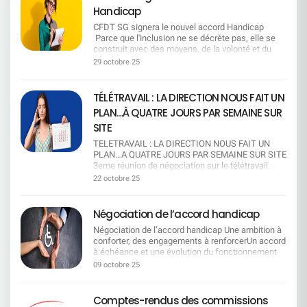
mobilités successives. Chaque candidature doit
confrontés à des drames humains. En cas
prestations), et des propositions pour permettre
10 M€. Exigence de transparence sur l'utilisation de
cette forme. La direction a désormais le choix sur
Handicap
15h30 Métiers de l'organisation / qualité / RSE /
recevoir une réponse sous 1 mois et les missions
d'urgence, possibilité de demande rétroactive de
(au moins jusqu'à la fin de l'exercice 2028) :Une
l'enveloppe dans tous les établissements. La CFDT
la méthode à suivre les prochains mois. Donc… à
achat : 6 novembre 10h36 Métiers des ressources
sont mieux cadrées. Le « bassin d'emploi » est
don de jours, quel que soit le motif. → Une
poche d'économie de 1 M€ à compter du 1er
CFDT SG signera le nouvel accord Handicap
revendique une augmentation pérenne pour tous les
ce stade, la direction a trois options R É O U V E R
humaines : 1 décembre 14h02 Métiers du contrôle
défini de façon plus favorable aux salariés que la
mesure de souplesse et d'humanité, essentielle
janvier 2026La préservation de l'équilibre des
Parce que l'inclusion ne se décrète pas, elle se
salariés afin de compenser le coût de la vie et de
T U R E D E S N E G O C I A T I O N SSoyons
/ conformité : 3 décembre 16h15 Métiers du
définition légale. Mobilité géographique : Les
dans les situations imprévisibles.
comptes (en l'absence de grands
construit avec des moyens, de la volonté et du
récompenser l'engagement collectif. Elle attend des
honnêtes : cette option, pour l'instant, relève plutôt
risque : 25 novembre 10h37 Métiers du client
aides peuvent se cumuler avec les indemnités
Communication renforcée sur le dispositif et
bouleversements)Le maintien d'un niveau de
dialogue.Nous continuerons à porter la voix des
engagements concrets et un accord valorisant le travail
29 octobre 25
du voeu pieux.Si notre DG avait réellement voulu
professionnel : 31 décembre 15h07 Métiers du
kilométriques. Les mobilités successives sont
obligation de transparence pour les CSEE locaux,
réserves suffisant (4 M€) Les pistes envisagées
salariés en situation de handicap et à exiger des
toutes et tous, dans une entreprise de 40 000 salariés q
négocier, jamais l'entreprise ne se serait
marketing / communication : 17 décembre 14h54
prises en compte et, pour les AMS, on retient
afin que chaque salarié soit mieux informé et que
pour atteindre les objectifs d'équilibre Piste 1
engagements clairs, équitables et durables. Mais
nécessite une vision globale et inclusive.
enfoncée à ce point dans une crise sociale. 2025
Métiers à l'appui des forces de vente : 15
le site le plus éloigné. Intégration des nouveaux
la solidarité puisse s'exercer pleinement. Ce que
: Baisser ou supprimer une ou plusieurs
aussi engagée pour l'emploi, la dignité et l'égalité
TÉLÉTRAVAIL : LA DIRECTION NOUS FAIT UN
est une année record : record de revenus pour la
décembre 9h17 Métiers de l'animation et de la
embauchés : Le rôle du référent est reconnu (et
la CFDT continue de dénoncer Malgré ces
prestationsPiste 2 : Modifier l'âge de gratuité des
réelle. Ce que la CFDT SG a obtenu Grâce à la
banque, mais aussi record de journées de
responsabilité d'unité commerciale : 5 décembre
PLAN…À QUATRE JOURS PAR SEMAINE SUR
pris en compte dans son évaluation annuelle).
progrès, certaines contraintes restent injustement
enfants, en les rendant payants à partir de 18 ans
ténacité de la CFDT SG, le nouvel accord
mobilisation. à chaque étape, la direction a ignoré
10h23 Métiers du client entreprise : 19 décembre
L'entreprise maintient l'alternance et renforce
lourdes. Pour bénéficier du don de jours, Il faut
(au lieu de 20 ans actuellement).*Rappel :
Handicap intègre des engagements concrets pour
SITE
les alertes des organisations syndicales et la
15h29 Métiers du projet / accompagnement du
l'accompagnement des jeunes. Mesures pour les
épuiser le CET et les autorisations d'absence
Aujourd'hui, les enfants sont couverts
les salariés en situation de handicap, dans un
parole des salariés qu'elles représentent.Alors ne
changement : 17 décembre 12h00 Métiers de
TELETRAVAIL : LA DIRECTION NOUS FAIT UN
séniors : Un entretien de 2 ᵉ partie de carrière est
rémunérées. La CFDT a fermement désapprouvé
gratuitement jusqu'à leur 20ème anniversaire.
contexte de changement législatif majeur lié à la
nous racontons pas d'histoires : aujourd'hui, «
l'informatique : 15 décembre 15h17 Métiers du
PLAN…A QUATRE JOURS PAR SEMAINE SUR SITE
prévu dès 45 ans. Le bilan de compétences est
cette condition excessive de la direction, qui
Ensuite, ils peuvent cotiser au régime facultatif
réforme de l'Agefiph. Un préambule clarifié et
rouvrir les négociations » n'est pas un scénario
conseil en opérations et produits financiers : 10
3eme réunion de négociation sur le télétravail.
pris en charge. L'abondement passe à 25 % pour
freine l'accès au dispositif pour celles et ceux qui
pour 45,90 €/mois. La CFDT refuse toute
valorisant Sur demande CFDT SG, le préambule
crédible, c'est un mirage. F A I R E U N R É F É R
décembre 9h32 Métiers de la donnée / data : 22
Spoiler : ce n’est toujours pas gagné. La direction
le congé d'anticipation, et la retraite
en ont le plus besoin. Pourquoi la CFDT est
baisse ou suppression de garantie Les garanties
22 octobre 25
mentionnera désormais la modification du cadre
E N D U MEn écrivant ces lignes, le parallèle avec
décembre 8h53 Cliquez ici pour en savoir plus sur
veut « harmoniser » le télétravail. Traduction :
progressive est reconnue. Campus Mobilité
signataire La CFDT a fait le choix de signer cet
proposées par notre mutuelle sont compétitives.
légal (les salariés doivent désormais solliciter
la vie politique nationale s'impose de lui-même.
la méthodologie de méthode de calcul L'égalité
limiter à un jour par semaine pour la majorité des
Compétences (CMC) : Le dispositif garantit
accord, qui consolide et fait progresser un
En effet, la cotation de la mutuelle du personnel
eux-mêmes les financements via la Sécurité
Mais sans tomber dans la caricature, soyons
salariale n'est pas encore une réalité. Si pour
salariés. Objectif affiché : « intelligence
la rémunération et la classification, et sécurise
dispositif humain et solidaire. Dans le contexte
du groupe Société Générale est de 4 sur 5. C'est
Négociation de l’accord handicap
Sociale, MDPH, Agefiph, etc.) tout en mettant en
clairs : l'objectif de la direction n'est pas de
certaines fonctions la tendance s'approche d'une
collective », « culture d'entreprise », «
l'accès aux postes cadres. Les salariés
actuel, où de nombreux acquis sont fragilisés, cet
un acquis que nous voulons préserver. La CFDT
avant ce que SG continue de financer directement
connaître l'avis des salariés, mais de faire valider
forme de parité, ce n'est pas le cas partout. La
Négociation de l’accord handicap Une ambition à
performance ». Objectif réel : ​tous au bureau,
accompagnés peuvent aussi accéder à
accord a le mérite de ne pas avoir été remis en
refuse que soit revues les prestations à la baisse
malgré cette évolution. Un texte plus engageant
après coup ce qu'elle a déjà décidé. M E T T R E
CFDT dénonce fermement que des écarts de
conforter, des engagements à renforcerUn accord
même si on bosse mieux chez soi. Ce qu'ils
la mobilité géographique, avec une protection en
cause ni vidé de son sens. Il permettra à de
qu'il s'agisse des lentilles, des médecines
La CFDT SG a obtenu que la direction revoie
E N P L A C E U N E C H A R T E U N I L A T E R
rémunération persistent, métier par métier, niveau
à échéance et une évolution du fonctionnement
appellent « flexibilité » : 1 jour tous les 2 mois pour
cas d'échec de mobilité. CFC et MTS : La
nombreux salariés de mieux concilier vie
douces, de la chambre particulière ou de
certaines tournures floues ou conditionnelles pour
A L EVoici l'option qui, de toute évidence, convient
par niveau y compris en considérant l'ancienneté
du financement du handicap L'accord arrivant à
les non-éligibles. Oui, tous les 60 jours, comme
rémunération pendant le CFC est portée à 75 %
professionnelle et difficultés familiales, tout en
l'orthodontie, par exemple. Rappelant son
09 octobre 25
rendre l'accord plus contraignant et opérationnel.
le mieux à la direction. Une charte écrite seule,
des salariés. Derrière les chiffres, une réalité
échéance et compte tenu de l'évolution des règles
une promo de grande surface ! Pas de report du
(hors variable). La condition de remplacement est
préservant une dynamique de solidarité entre
attachement à une mutuelle indépendante et
Le maintien dans l'emploi reste une priorité La
sans concertation et sans négociation, où l'on fixe
brutale : des journées entières de travail non
de fonctionnement de l'Agefiph (organisme de
jour non pris. Si t'as un RTT, t'as perdu ton
supprimée. Les salariés bénéficient des mesures
collègues. L'accord entrera en vigueur le 1er
viable, la CFDT a privilégié la 2ème piste, seule
CFDT SG a réaffirmé l'importance du maintien
les règles unilatéralement. En résumé, la direction
rémunérées pour les femmes en considérant un
financement du handicap en entreprise) entraîne
télétravail. Pas de bol, c'est la règle.
salariales collectives. Congé Mobilité :
janvier 2026. ​(1) maladie rendant indispensable
piste autosuffisante pour combler le décalage
Comptes-rendus des commissions
dans l'emploi avant toute autre solution, avec le
impose, les salariés obéissent. Mobilisation et
taux horaire égal à celui des hommes. Ce constat
une modification des modalités