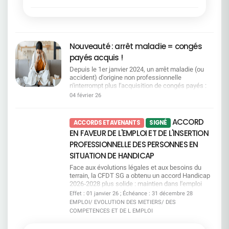
informés. Des quotas très loin des besoins Avec
séjours et des transports : présence renforcée
reconnaissance des liens familiaux, doublement
elle se construit chaque jour — dans les décisions
250 places par an pour le mi-temps senior et le
des élus CFDT sur le terrain Des colos
des jours pour les victimes de violences
individuelles, comme dans les choix collectifs.Un
congé de fin de carrière, la Direction est très loin
accessibles à tous : maintien d'un principe
conjugales et intrafamiliales, et plus de
rappel que les femmes ont droit à la
du compte. Les départs potentiels sont estimés
fondamental d'égalité, quelles que soient les
souplesse en cas d'urgence.La CFDT dénonce
reconnaissance, à la sécurité, au respect et à une
entre 800 et 1 000 par an, avec déjà des
situations familiales ou de handicap Consulter
toutefois des freins persistants, notamment
véritable équité. La CFDT sera, comme toujours,
demandes en attente. Pour la CFDT, cette logique
Nouveauté : arrêt maladie = congés
Commission SSCT2 8 / 2 9 j a n v i e r 2 0 2
l'obligation d'épuiser le CET et les autorisations
aux côtés de toutes celles qui veulent avancer, se
organise la pénurie et met les salariés en
6Conditions de travail : jusqu'où faudra-t-il aller
d'absence avant de pouvoir bénéficier du
payés acquis !
protéger, être entendues et évoluer. Parce que
concurrence. Des critères trop flous La CFDT
pour que la direction entende les alertes ? Bilan
dispositif.La CFDT a choisi de signer cet accord
l'égalité n'est ni une option, ni une concession.
demande de la transparence sur les critères de
Depuis le 1er janvier 2024, un arrêt maladie (ou
Preventis 2025 et explosion des RPS : télétravail
par responsabilité, pour préserver et améliorer un
C'est un droit fondamental.
priorisation, que ce soit pour les reconversions, le
accident) d'origine non professionnelle
réduit, surcharge et perte de sens au travail
dispositif solidaire, tout en poursuivant ses
CFC ou le MTS. Sans règles claires, il y a un
n'interrompt plus l'acquisition de congés payés :
Incivilités, agressions et sécurité : constats
revendications pour un accès plus juste et plus
risque d’arbitraire. La CFDT exige un vrai suivi La
vous continuez à acquérir des droits !Autre point
inquiétants et arrivée d'un nouveau livret sécurité
04 février 26
humain au don de jours.
CFDT demande un suivi renforcé en CSEC, avec
clé : la loi ouvre aussi une rétroactivité 2009-2023.
actualisé Consulter Commission Vacances
des données chiffrées régulières. Pas de pilotage
Pour y voir clair, la CFDT met à votre disposition
Familles2 8 / 2 9 j a n v i e r 2 0 2 6Adapter
sérieux sans transparence. Et vous, où vous
un guide pratique qui vous permet notamment de :
l'offre aux réalités des salariés Révision des
ACCORD
ACCORDS ET AVENANTS
SIGNÉ
situez-vous dans l’accord emploi ? Votre métier
Comprendre et compter vos jours de congés
grilles tarifaires et nouvelles périodes ciblées :
EN FAVEUR DE L'EMPLOI ET DE L'INSERTION
est-il concerné par l’attrition ou la tension ? Quels
Vérifier si vous êtes concerné·e par une
mieux répondre aux besoins hors pics saisonniers
dispositifs existent en cas de mobilité ? Quelles
régularisation 2009-2023 et comment la
PROFESSIONNELLE DES PERSONNES EN
Diversification des destinations montagne :
mesures sont prévues pour les seniors ? ​Le guide
demander. Télécharger le guide "Acquisition de
moyenne montagne, nouvelles activités et
SITUATION DE HANDICAP
pratique Accord emploi vous aide à y voir clair,
congés payés" Une question, une situation
amélioration continue de l'offre Consulter
simplement et concrètement. ​ Téléchargez-le dès
particulière ?Contactez vos représentants CFDT :
Face aux évolutions légales et aux besoins du
maintenant pour connaître vos droits, vos options
on vous accompagne
terrain, la CFDT SG a obtenu un accord Handicap
et les engagements pris par la direction. Consulter
2026‑2028 plus solide : maintien dans l'emploi
le guide
renforcé, accompagnement réel, mobilité mieux
Effet : 01 janvier 26 ; Échéance : 31 décembre 28
prise en charge, engagements clarifiés et un
EMPLOI/ EVOLUTION DES METIERS/ DES
cadre enfin transparent pour les salariés.Mais
COMPETENCES ET DE L EMPLOI
nous ne nous satisfaisons pas de ce qui manque
encore : pas d'augmentation des jours d'absence,