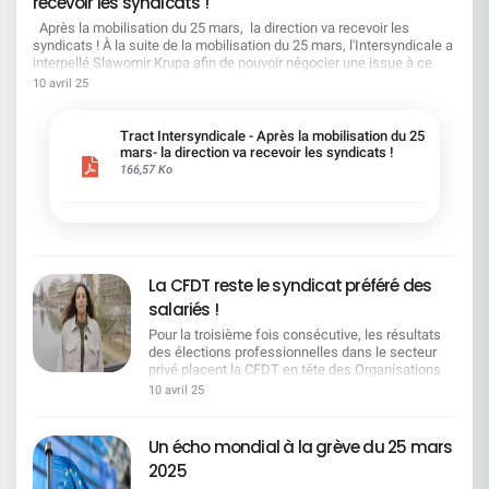
recevoir les syndicats !
:Cela suppose de tenir compte de la réalité du
terrain. Moins d'injonctions, plus d'écoute, une
Après la mobilisation du 25 mars, la direction va recevoir les
banque performante et des conditions de travail
syndicats ! À la suite de la mobilisation du 25 mars, l'Intersyndicale a
digne d'une entreprise du CAC 40. La CFDT
interpellé Slawomir Krupa afin de pouvoir négocier une issue à ce
demande et travaille pour : Un vrai équilibre entre
conflit social grandissant. Nous insistons sur la nécessité d'un
10 avril 25
ambitions et moyens Une reconnaissance
dialogue social de qualité et sur la reconnaissance indispensable du
concrète du travail réel Des outils utiles, une
travail effectué par l’ensemble des salariés. En réponse à notre
charge de travail adaptée, et un temps de travail
courrier Slawomir Krupa nous a annoncé que la Direction du Groupe
Tract Intersyndicale - Après la mobilisation du 25
respecté Un dialogue social, pas une chambre
nous recevra, au moment approprié, pour aborder les enjeux de
mars- la direction va recevoir les syndicats !
d'enregistrement Nous voulons une banque
l’entreprise et ses choix stratégiques. Il a également indiqué que la
166,57 Ko
performante, respectueuse des conditions de
direction proposera aux organisations syndicales une série de
travail des salariés.La CFDT reste pleinement
réunions sur quatre thèmes (rémunérations, emploi, performance et
engagée pour défendre vos intérêts et faire valoir
intelligence artificielle), pilotées par la DRH Groupe. Slawomir Krupa
la réalité du terrain. Contactez vos représentants
a également indiqué dans son courrier que la prochaine négociation
CFDT de chaque région : ensemble, on est plus
sur l'accord emploi débutera courant juin 2025. En plus de la situation
forts.
sociale qui se détériore et que les 4 Organisations Syndicales
La CFDT reste le syndicat préféré des
dénoncent depuis des mois, les signaux négatifs se multiplient avec
salariés !
l’enquête diligentée par McKinsey, ou la récente nomination d’Alexis
Kohler, bras droit du Chef de l’état qui, rappelons-nous, il y a
Pour la troisième fois consécutive, les résultats
quelques mois ne voyait pas d’un mauvais œil que la banque
des élections professionnelles dans le secteur
Santander rachète la Société Générale ! Vos Organisations
privé placent la CFDT en tête des Organisations
Syndicales CFDT, CFTC, CGT et SNB sont plus déterminées que
Syndicales en France.Avec 26,58 % des voix, ce
10 avril 25
jamais, à défendre vos droits et garantir des conditions de travail
résultat confirme la reconnaissance du travail
dignes ! Nous vous remercions de nouveau pour votre soutien le 25
quotidien mené par nos équipes de terrain, partout
mars dernier. Sachez que nous resterons déterminés car votre voix a
dans les entreprises. Pour la troisième fois
Un écho mondial à la grève du 25 mars
été entendue.
consécutive, les résultats des élections
2025
professionnelles dans le secteur privé placent la