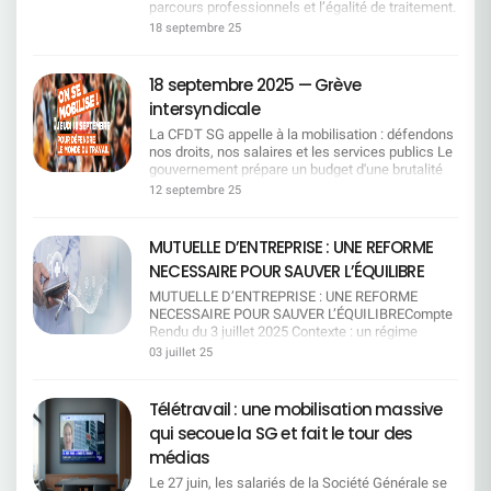
de départ. Le principe de départs non contraints
parcours professionnels et l’égalité de traitement.
d'absence Malgré les démarches
de travail.> Encore faut-il que cela soit appliqué
est garanti. Société Générale reconnaît l'impact
À l’heure où l’IA, les relocalisations /
supplémentaires désormais à la charge des
18 septembre 25
sans obstacle dans les équipes ! Ce qui change
des évolutions technologiques et s'engage à
externalisations et la démographie bousculent
salariés handicapés, la direction refuse toute
avec l'Agefiph Organisme de financement du
anticiper les métiers concernés.
nos métiers, la CFDT propose une grille de lecture
hausse des jours d'absence (tant pour les
handicap en entreprise Depuis le 1er octobre,
—————————————————————— Accord
simple pour répondre aux enjeux sociaux.La
salariés que pour les parents d'enfants
18 septembre 2025 — Grève
Société Générale ne passe plus directement par
Emploi-Mobilité : une avancée signée, une mise
Direction ne s'engagera pas sur le principe de
handicapés). Pas de fréquence précisée pour le
l'Agefiph.Les demandes individuelles (ex: matériel
intersyndicale
en oeuvre sous surveillance La CFDT a signé cet
départs non contraints La Direction voudrait se
suivi des arrêts maladie La CFDT souhaitait un
spécifique, transport) doivent désormais être
accord parce qu'il renforce la sécurisation de
limiter à l'«employabilité» et supprimer le
suivi défini et régulier pour les salariés en arrêt
La CFDT SG appelle à la mobilisation : défendons
faites par le collaborateur lui-même.L'Agefiph
l'emploi et la mobilité fonctionnelle, avec de
chapitre 3 (mesures de départ) ce qui impliquerait
longue durée — la direction maintient une
nos droits, nos salaires et les services publics Le
plafonne ses aides transport à 12 000 € par an et
nouvelles garanties pour accompagner les
qu'en cas de plan de restructurations, les salariés
formulation trop vague (« attention particulière »).
gouvernement prépare un budget d'une brutalité
par personne, selon le devis
salariés dans la transformation des métiers. La
ne pourront plus prétendre à la RCC. Pour la CFDT
Formations non obligatoires pour les managers La
inédite : suppression de jours fériés, coupes dans
12 septembre 25
transmis.Dépassement du budget sur l'accord
CFDT restera toutefois vigilante : la réussite de
: sans garanties collectives de sécurité, la
CFDT demandait que les formations de
les services publics, gel des salaires, réforme de
actuelDéficit du budget consacré aux transports
cet accord dépendra d'une application concrète,
promesse d'employabilité sonne creux. L'accord
sensibilisation au handicap soient obligatoires. La
l'assurance chômage, désindexation des
des salariés en situation de handicapLa direction
du respect strict des engagements et de la
doit donner le pouvoir d'agir aux salariés, pas
direction refuse, se contentant d'« inciter » les
retraites, etc. La CFDT‑SG s'associe pleinement à
MUTUELLE D’ENTREPRISE : UNE REFORME
a interpellé les organisations syndicales au sujet
capacité de Société Générale à anticiper les
d'organiser leur insécurité. Ce que nous
managers concernés. EN RÉSUMÉ :
l'appel unitaire des organisations CFDT, CGT, FO,
de la ligne budgétaire « transport » dont le montant
évolutions technologiques, en particulier l'impact
NECESSAIRE POUR SAUVER L’ÉQUILIBRE
défendons, c'est un pacte social pour traverser la
________________________________ La CFDT SG
CFE‑CGC, CFTC, UNSA, FSU et Solidaires.
alloué était supérieur entraînant un déficit et donc
de l'Intelligence artificielle. Ce que la CFDT fera
transformation sans casse. Pourquoi c'est
obtient : Des avancées concrètes sur la rédaction,
Pourquoi se mobiliser ? Pouvoir d'achat : gel des
MUTUELLE D’ENTREPRISE : UNE REFORME
un problème de prise en charge pour les
concrètement La CFDT continuera à suivre
politique Le travail n'est pas une variable
les transports, le maintien dans l'emploi et la
salaires = baisse réelle au quotidien. Temps de
NECESSAIRE POUR SAUVER L’ÉQUILIBRECompte
collègues aux besoins spéciaux. La direction
l'application de l'accord dans les commissions de
d'ajustement : la compétitivité se construit par la
transparence. Un financement partagé du
repos : suppression de jours fériés = vie perso
Rendu du 3 juillet 2025 Contexte : un régime
s'engage à examiner les cas exceptionnels face
suivi. Elle exigera une transparence totale sur les
qualité des emplois, les formations qualifiantes et
dépassement budgétaire. Des engagements
sacrifiée. Protection sociale : chômage et
obligatoire en déséquilibre Cette réunion du 3
au dépassement du budget 2025. La direction
03 juillet 25
indicateurs et les dispositifs, elle défendra
une mobilité volontaire. La transition numérique
clairs sur la priorité au maintien dans l'emploi.
retraites fragilisés. Service public : coupes qui
juillet 2025 fait suite au Conseil Paritaire de
souhaitait initialement un financement à 100 % via
l'équité de traitement entre tous les salariés et
n'est légitime que si elle est sociale : pas d'IA
________________________________Mais la CFDT
pénalisent toutes et tous. Nos exigences Retrait
Surveillance du 19 mai 2025. L'objectif est clair :
les dons de jours de RTT des salarié·es afin de
elle revendiquera des parcours de formation
sans droits (information, formation, non
SG reste vigilante face : aux refus sur les
des mesures d'austérité impactant les salariés.
Trouver 1 million d'euros d'économies pour
garantir cette prise en charge prévue dans
Télétravail : une mobilisation massive
solides pour garantir l'employabilité de chacun.
substitution sèche, transparence des impacts).
absences, les plafonds d'aménagement, à la non-
Reconnaissance du travail : salaires, carrières,
remettre le régime à l'équilibre, malgré
l'accord.Contreproposition de la CFDT La CFDT
CFDT Société Générale : ENSEMBLE,nous faisons
L'égalité de traitement entre BU/SU est un
obligation de formation, et à certaines
qui secoue la SG et fait le tour des
conditions de travail. Respect du dialogue social
l'augmentation tarifaire jugée insuffisante.
s'est opposée à cette logique de solidarité
avancer vos droits et protégeons l'emploi de
principe, pas une option : à job égal, droits égaux,
formulations trop ouvertes à interprétation.
et des droits collectifs. Le 18 septembre : on agit !
Engagement pris lors des négociations annuelles
médias
intégrale à la charge des collègues et a obtenu un
toutes et tous.
mêmes moyens d'accompagnement, SGRF
BIENTOT DISPONIBLE : le livret CFDT SG
Participez aux rassemblements et actions sur
obligatoires La direction a accepté une nouvelle
compromis plus équilibré :50 % du
inclus. Les seniors ne sont pas un "stock" : ils
Handicap mis à jour avec ce nouvel accord
Le 27 juin, les salariés de la Société Générale se
site. Parlez‑en dans vos équipes, relayez l'info.
répartition des cotisations (60 % employeur / 40 %
dépassement pris en charge par la direction,50 %