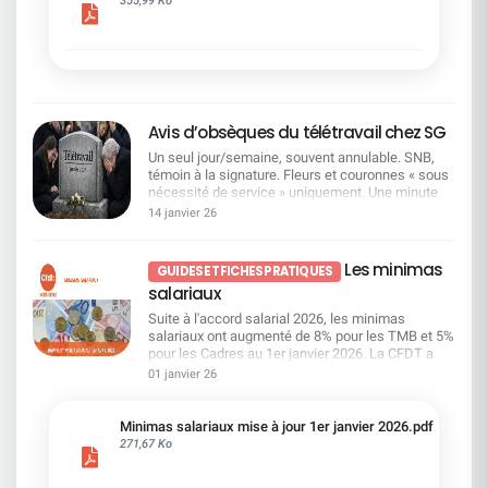
leader bancaire européen. Ce projet est le résultat
fermement. Elle conteste également l'évolution du
des travaux engagés auprès du terrain et doit
système d'évaluation, jugée dégradante pour les
améliorer l'efficacité et la performance collective
salariés, tout en obtenant des avancées sur
notamment par la simplification et la suppression
l'épargne salariale et en exigeant un dialogue
de strates hiérarchiques. Pour la CFDT : un plan
social plus respectueux et cohérent.Bonne lecture
qui privilégie l'offshoring et l'IA Ce projet s'inscrit
!
surtout dans la continuité de la stratégie
d'offshoring et découle de l'impact de
Avis d’obsèques du télétravail chez SG
l'intelligence artificielle et de l'automatisation sur
Un seul jour/semaine, souvent annulable. SNB,
nos métiers : c'est un énième plan d'économies…
témoin à la signature. Fleurs et couronnes « sous
Focus sur le dossier : des transformations
nécessité de service » uniquement. Une minute
profondes dans l'organisation Plusieurs axes
de silence a été observée par le reste de
majeurs sont annoncés : Une réduction des
14 janvier 26
l'assistance.Une Organisation «Syndicale», le
couches hiérarchiques Passage à 8 niveaux
SNB, bras armé de la Direction pour la mise à
maximum entre la DG et les salariés.
mort de cet acquis social essentiel pour de
Augmentation du nombre de salariés par
Les minimas
GUIDES ET FICHES PRATIQUES
nombreux salariés. Comment une OS peut-elle
manager. Limitation des rôles intermédiaires.
salariaux
accepter d'être la vitrine d'une régression sociale
Simplification et centralisation Centralisation
? La charte plafonne le télétravail à 1
partielle des fonctions. Standardisation de
Suite à l'accord salarial 2026, les minimas
jour/semaine pour un temps plein. Dans le même
nombreuses pratiques et suppression de
salariaux ont augmenté de 8% pour les TMB et 5%
souffle, la Direction présente cela comme des
doublons. Rationalisation accrue via les centres
pour les Cadres au 1er janvier 2026. La CFDT a
«flexibilités complémentaires» : 1 jour "flexible"
de services (Pologne, Inde). Automatisation et
mis à jour la grilleLes salariés ayant au moins
01 janvier 26
par mois (limité à 11/an), quelques
numérisation Accélération de l'automatisation, de
trois ans d'ancienneté au 1er janvier 2026 dont la
aménagements méprisants pour les personnes
l'IA et de la robotisation. Simplification des
rémunération fixe est inférieur à 31 000 brut
en situation de handicap et les proches aidants.
processus (ex : délégations, circuits de
bénéficieront d'une augmentation individualisée
Minimas salariaux mise à jour 1er janvier 2026.pdf
Que penser de la possibilité pour certains
validation). Des impacts forts chez SGRF
afin de porter leur salaire à 31 000 brut.Consultez
271,67 Ko
centraux parisiens d'opter pour les tickets
Absorption de la région Laydernier par la région
notre fiche pratique !
restaurant avec, à chaque fois, des exceptions et
AURA ; Éclatement de la région Tarneaud entre les