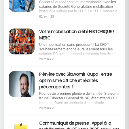
CFDT en tête des Organisations Syndicales en
Solidarité européenne et internationale avec les
France.Avec 26,58 % des voix, ce résultat
salariés de Société GénéraleUne mobilisation
confirme la reconnaissance du travail quotidien
historique saluée par la CFDT La CFDT remercie
mené par nos équipes de terrain, partout dans les
fraternellement tous les salariés qui ont contribué
02 avril 25
entreprises. Ces élections, organisées sur quatre
à inscrire la date du 25 mars 2025 dans l'histoire
ans, ont mobilisé plus de 5 millions de salariés. Le
sociale du Groupe Société Générale. Un soutien
taux de participation continue de progresser,
européen engagé Au-delà des échos dans tous
Votre mobilisation a été HISTORIQUE !
atteignant près de 59 % dans les CSE, un signal
les territoires, relayés par les médias français, le
MERCI !
fort pour la démocratie sociale. Ce succès, nous
mouvement de grève peut également compter sur
le devons à une approche syndicale moderne,
un soutien européen et international. Les
Une mobilisation sans précédent ! La CFDT
proche du terrain, tournée vers l’écoute et l’action
membres du Comité de Groupe Européen de
souhaite remercier chaleureusement tous les
concrète. Dans un contexte marqué par les crises
Roumanie, d'Espagne, d'Allemagne, de République
salariés SG qui ont répondu présents lors de la
et les incertitudes, les salariés choisissent la
Tchèque, d'Italie et du Luxembourg ont adressé à
grève du 25 mars. Grâce à vous, cette journée
28 mars 25
CFDT pour ses valeurs : solidarité, justice sociale
la DRH Groupe et au Directeur des Relations
marque un moment historique que la Direction ne
et sens du collectif. Cette dynamique positive
Sociales un courrier soutenant la démarche d'une
pourra ignorer. Le succès de cette mobilisation
nous encourage à continuer d’agir pour défendre
plus juste répartition des richesses créées par les
témoigne clairement de votre détermination face
Plénière avec Slawomir Krupa : entre
les droits des travailleurs et accompagner les
salariés : ils comprennent l'importance d'un
à vos inquiétudes et à votre colère. Votre voix a
grandes transitions du monde du travail,
optimisme affiché et réalités
véritable dialogue social et la reconnaissance de
été relayée Malgré l'absence de transparence de
notamment écologique et numérique. Merci à
la valeur de leur travail. Mieux que cela, ils
la Direction Générale sur le nombre exact de
préoccupantes !
toutes celles et ceux qui nous font confiance.
partagent la frustration causée par les
grévistes, nous savons que votre mobilisation a
Ensemble, faisons vivre un syndicalisme
Pour cette première plénière de l’année, Slawomir
restructurations en cours, les réductions
été exceptionnelle, avec certaines régions et
dynamique, constructif et ambitieux. Rejoignez le
Krupa, Directeur Général de SG, était attendu au
d'emplois, la pression sur les salaires et les
back-offices dépassant même les 35% de
1er syndicat de France !
tournant. Dans un contexte d’incertitude
conditions de travail car cette réalité est la même
participation.Les médias ont relayé notre
économique mondiale et de défis internes
dans chaque pays. L'action collective peut nous
20 mars 25
message, et les rassemblements organisés
persistants, la CFDT vous propose un retour
permettre d'obtenir un changement réel et
partout en France montrent l'ampleur de votre
critique approfondi sur les annonces faites et les
durable. Une solidarité jusqu'en Polynésie Echos
engagement. Un combat loin d'être terminé Nous
interrogations posées par vos représentants. Pour
jusque de l'autre côté du globe où 80% des
Communiqué de presse : Appel à la
avons interpellé collectivement la Direction pour
cette première plénière de l'année, Slawomir
salariés de la Banque de Polynésie se sont mis en
obtenir rapidement un rendez-vous et remettre sur