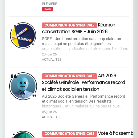
PLENIERE
Flash
Réunion
COMMUNICATION SYNDICALE
concertation SGRF - Juin 2026
SGRF : Une transformation sans cap clair… un
malaise qui ne peut plus être ignoré Les
organisations syndicales ont été reçues hier dans
le cadre d’une réunion de concertation sur SGRF.
20 juin 26
Si la direction met en avant une amélioration des
ACTUALITES
résultats elle reste très insuffisante et la réalité
interroge : malgré des années de plans de
transformation successifs, la banque reste en
AG 2026
COMMUNICATION SYNDICALE
retrait sur le marché. Surtout, elle est aujourd’hui
Société Générale : Performance record
incapable de démontrer concrètement l’efficacité
de ces transformations ni d’en expliquer les
et climat social en tension
résultats. Dans ce flou, ce sont les salariés qui en
AG 2026 Société Générale : Performance record
subissent directement les conséquences, c’est
et climat social en tension Des résultats
dans cet état d’esprit que la CFDT a engagé la
historiques… et un malaise qui ne passe plus.
réunion. Quand “accompagner” rime avec
Résultats record salués par la direction, qui
05 juin 26
sanctionner La direction s’est engagée à
n’oublie pas, au passage, de revaloriser
accompagner les salariés. Nous avions compris
ACTUALITES
généreusement ses propres rémunérations. Dans
un accompagnement vers le développement des
le même temps, le climat social se dégrade et le
compétences et la sécurisation des parcours
quotidien de travail se durcit. Le décalage devient
professionnels mais aussi en leur donnant les
Vote à l’assemblé
COMMUNICATION SYNDICALE
de plus en plus visible. Une nouvelle tête, mais
moyens d’accomplir leur travail et de respecter