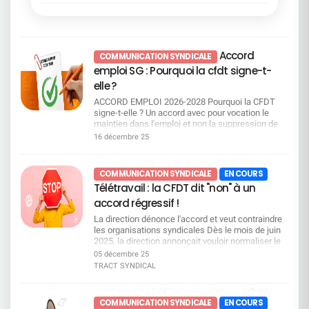
le fameux «sous conditions de service». Et le SNB
régions Grand-Ouest et Sud-Ouest ; Suppression
? Il explique qu'il a « pris ses responsabilités »,
des Directions Commerciales Régionales (DCR)
écrit au DG et demande d'intégrer les « avancées
→ retour à une organisation en 3 niveaux
» dans une charte unilatérale quand l'accord qu'il a
(Régions, Groupes, Agences) ; Création de pôles
signé seul est tombé faute de majorité. Et la
d'expertise régionaux ; Révision des périmètres et
Accord
Direction ? Elle fait de la pub pour un « syndicat »,
COMMUNICATION SYNDICALE
pilotages. Les services centraux fortement
quelle belle cogestion ! Posons-nous les bonnes
touchés Des restructurations importantes au
emploi SG : Pourquoi la cfdt signe-t-
questions !!!La Direction rédige seule la charte, le
siège et dans les services centraux aussi bien
elle ?
SNB et la Direction s'applaudissent : Le SNB est-il
parisiens qu'à Lille ou encore Schiltigheim.
devenu une Organisation Patronale ? Télétravail à
Création d'équipes produits, regroupements de
ACCORD EMPLOI 2026-2028 Pourquoi la CFDT
la SG : la charte des astérisques Résumons cela
directions, mutualisations dans CPLE, DFIN,
signe-t-elle ? Un accord avec pour vocation le
en une phraseOn nous vend de la «flexibilité», on
HRCO, GBTO, etc. Ce plan de restructuration
maintien dans l'emploi et non la suppression de
nous livre 1 seul jour de TT par semaine, sous
intervient immédiatement après la négociation du
postes Un tournant majeur au regard des
16 décembre 25
pilotage intégral des managers, avec
dernier accord emploi Cela implique que la
précédents accords qui se focalisaient sur la
suspension/réversibilité unilatérale et une pluie
Direction doit reclasser l'ensemble des salariés
réduction des effectifs qui n'est plus au coeur du
d'astérisques : « 1 jour flexible par mois » (dans la
impactés dans leur bassin d'emploi, sur des
dispositif. La SG privilégie désormais la mobilité
COMMUNICATION SYNDICALE
EN COURS
limite de 11/an), y compris métiers non éligibles…
métiers compatibles avec leurs compétences, en
interne et la reconversion professionnelle plutôt
Télétravail : la CFDT dit "non" à un
sauf conseillers d'accueil SGRF, sauf agences < 7
investissant dans les reconversions et les
que les départs contraints au travers de : La
personnes, et sous conditions de service.
dispositifs de formation. Elle devra également
préservation de l'employabilité de chacun
accord régressif !
Managers tout‑puissants : choix des jours,
s'appuyer sur les départs naturels, estimés à
L'adaptation des compétences aux évolutions de
La direction dénonce l'accord et veut contraindre
annulation possible avec 48h (ou moins si «
environ 1 000 par an sur les quatre prochaines
l'entreprise La garantie des droits collectifs en
les organisations syndicales Dès le mois de juin
besoin critique »), gel temporaire, planning
années, et sur le nouveau Campus Mobilité
cas de transformation Le maintien de l'équilibre
2025, la direction annonçait vouloir normaliser le
imposé (et modifié chaque année), non‑report si
Compétences. Pour la CFDT, l'impact sur l'emploi
social ——————————————————————
télétravail dans l'ensemble du Groupe, en
férié/RTT. Réversibilité à sens unique : employeur
05 décembre 25
est colossal et il faudra que SG soit à la hauteur
RAPPEL des mesures principales de l'accord 1.
imposant un maximum d'une journée de télétravail
ou salarié peuvent mettre fin au TT (prévenance 1
TRACT SYNDICAL
de ses engagements pour garantir le
Mise en oeuvre de Campus Mobilité
par semaine, et 4 jours de présence
mois), mais la suspension jusqu'à 3 mois peut
reclassement convenable des salariés concernés
Compétences (CMC) pour accompagner les
hebdomadaire obligatoire sur site. Dès cette
tomber à l'initiative de l'employeur. Liste de
que ce soit dans les Centraux ou en Régions. Les
salariés Un nouvel outil central est mis en place
annonce, elle insiste, sur le fait que pour SGPM
métiers exclus (commerce/ventes/relations
départs naturels tout comme les créations de
pour accompagner les salariés dans :
COMMUNICATION SYNDICALE
EN COURS
un nouvel accord devra être négocié dans le