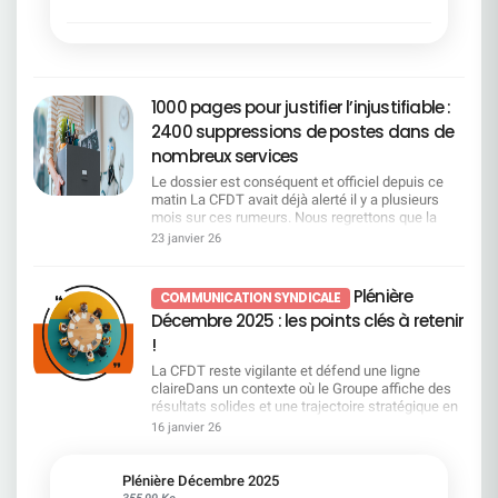
reconnaissance plus juste de votre travail
1000 pages pour justifier l’injustifiable :
2400 suppressions de postes dans de
nombreux services
Le dossier est conséquent et officiel depuis ce
matin La CFDT avait déjà alerté il y a plusieurs
mois sur ces rumeurs. Nous regrettons que la
direction ait attendu aussi longtemps pour
23 janvier 26
officialiser ce que chacun redoutait, en particulier
après avoir soigneusement laissé passer la fin de
la négociation de l'accord emploi et être revenu
Plénière
COMMUNICATION SYNDICALE
unilatéralement sur le télétravail. SERVICES
Décembre 2025 : les points clés à retenir
CONCERNÉS POSTES SUPPRIMÉS POSTES
CRÉÉS Siège SGRF Paris 473 181 Centraux SGRF
!
en région 137 196 Régions de SGRF 653 6 COMM
La CFDT reste vigilante et défend une ligne
28 CPLE 141 63 DFIN 78 13 HRCO 67 GBIS/DIR
claireDans un contexte où le Groupe affiche des
8 1 GBTO 296 48 GLBA 94 31 GTPS 115 29 IGAD
résultats solides et une trajectoire stratégique en
42 7 AFMO/MIBS 25 5 RISQ 150 68 SEGL 57 19
avance, la CFDT rappelle que cette dynamique ne
16 janvier 26
TOTAL CUMULÉ 2364 667 Les motivations du
doit pas masquer les impacts sociaux à venir. La
projet pour la DG Malgré l'amélioration de nos
vague annoncée de fermetures de sites fait peser
indicateurs financiers, nous restons en décalage
un risque majeur sur l'emploi et la présence
Plénière Décembre 2025
du marché et sommes loin de notre place de
territoriale, point sur lequel la CFDT alerte
355,99 Ko