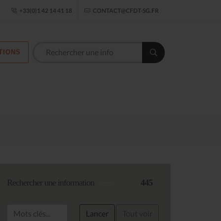
ogle Établissement
+33(0)1 42 14 41 18
CONTACT@CFDT-SG.FR
TIONS
Les commission
Rechercher une information
445
Lancer
Tout voir