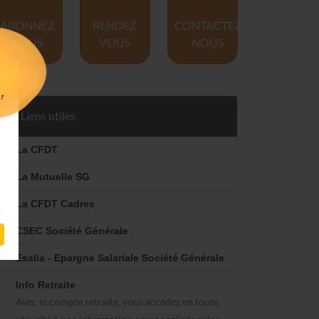
ABONNEZ
RENDEZ
CONTACTEZ
VOUS
VOUS
NOUS
Liens utiles
La CFDT
La Mutuelle SG
La CFDT Cadres
CSEC Société Générale
Esalia - Epargne Salariale Société Générale
Info Retraite
Avec le compte retraite, vous accédez en toute