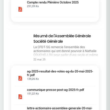
cadre du dialogue social.Bonne lecture !
Compte rendu Plénière Octobre 2025
251,39 Ko
Résumé de l'Assemblée Générale
Société Générale
La CFDT-SG remercie l'ensemble des
actionnaires qui ont donné pourvoir à Nathalie
COUCHELLOU pour parler d'une seule et même
voix.L'assemblée Générale s'est ouverte avec 4
22 mai 25
hommes à la tribune et 687 actionnaires dans la
salle.Le Directeur financier, Leopoldo ALVEAR, a
souligné la forte amélioration en 2024 de tous les
ag-2025-resultat-des-votes-ag-du-20-mai-2025-
facteurs financiers et le premier trimestre 2025
fr.pdf
encourageant.Le Directeur Général, Slawomir
139,26 Ko
KRUPA, a présenté les 4 priorité stratégiques pour
une création de valeur durable : Etre une banque
communique-presse-post-ag-2025-fr.pdf
solide. Etre une banque simple et intégrée. Etre
151,22 Ko
une banque efficace. Etre une banque rentable. Le
Directeur Général Délégué, Pierre PALMIERI, a
présenté la feuille de route en matière de
RSEVous pouvez retrouver les questions des
lettre-actionnaire-assemblee-generale-20-mai-
actionnaires dans la salle à partir de la page 7 de