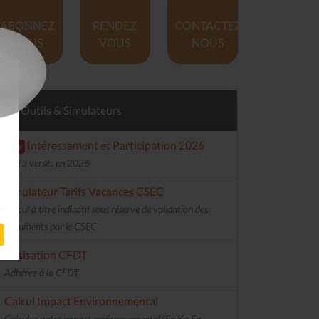
ABONNEZ
RENDEZ
CONTACTEZ
VOUS
VOUS
NOUS
Outils & Simulateurs
Intéressement et Participation 2026
new
2025 versés en 2026
Simulateur Tarifs Vacances CSEC
Calcul à titre indicatif sous réserve de validation des
documents par le CSEC
Cotisation CFDT
Adhérez à la CFDT
Calcul Impact Environnemental
Calculez votre impact environnemental (En Kg Eq.