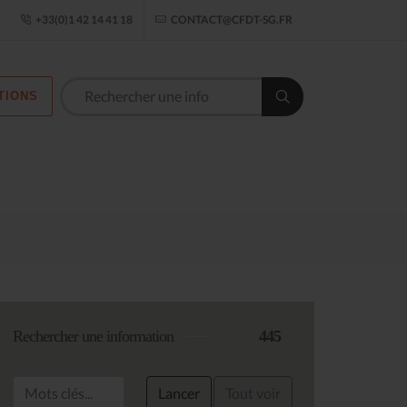
ogle Établissement
+33(0)1 42 14 41 18
CONTACT@CFDT-SG.FR
TIONS
Les commission
Rechercher une information
445
Lancer
Tout voir