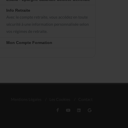
Info Retraite
Avec le compte retraite, vous accédez en toute
sécurité à une information personnalisée selon
vos régimes de retraite.
Mon Compte Formation
Mentions Légales
/
Les Cookies
/
Contact