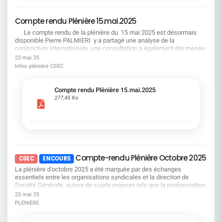
« L'employabilité suffit »FAUX : Sans droits
place du Flex-office si nous revenons tous sur le
opposables (formation, rémunération, droit au
terrain, il n'y aura jamais suffisamment de place
retour), c'est une promesse irréaliste ! « L'IA
Compte rendu Plénière 15.mai.2025
pour accueillir tout le monde. LA DIRECTION
réduira mécaniquement l'emploi »FAUX (si on
JOUE AVEC LE FEU. OPPOSONS-LUI LA FORCE
Le compte rendu de la plénière du 15 mai 2025 est désormais
anticipe) : Avec transparence et reconversions
COLLECTIVE. Le 27 juin : faisons grève. Le 3 juillet
disponible.Pierre PALMIERI y a partagé une analyse de la
financées, on transforme les métiers sans
: montrons qu'un retour en arrière n'est pas une
conjoncture internationale, une consultation a également été menée
détruire les parcours. Le syndicalisme d'utilité
option. La CFDT appelle à une mobilisation
sur plusieurs points concernant la Société Générale : La situation
23 mai 25
: négocier quand c'est possible, se
puissante et déterminée. Notre dignité n'est pas
économique et financière de l’entreprise Les orientations
Infos plénière CSEC
mobiliserquand c'est nécessaire
négociable.
stratégiques de l’entreprise Le projet d’optimisation du maillage des
sites SGRF de petite taille Le bilan social Bonne lecture !
Compte rendu Plénière 15.mai.2025
277,45 Ko
Compte-rendu Plénière Octobre 2025
CSEC
EN COURS
La plénière d'octobre 2025 a été marquée par des échanges
essentiels entre les organisations syndicales et la direction de
Société Générale, autour de sujets majeurs tels que la renégociation
de l'accord télétravail, les perspectives d'emploi, la stratégie du
23 mai 25
Groupe, et les évolutions du régime de frais médicaux.Nous vous
PLENIERE
invitons à consulter ce document pour prendre connaissance des
positions portées par la CFDT et des avancées obtenues dans le