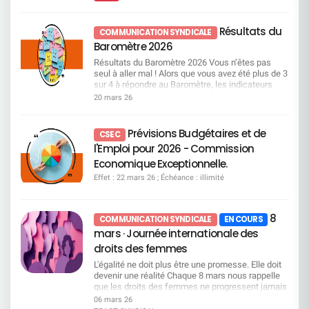
métiers particulièrement recherchés, pour
de l’entreprise ceux qui ne pourront plus supporter
renouvellements d’administrateurs Vote CFDT :
lesquels les recrutements et les mobilités
cette pression. Appeler cela de la gestion sociale
CONTRE La CFDT considère que la gouvernance
deviennent un enjeu important. Une attention
serait une insulte. Ce qui se met en place, c’est
reste : trop éloignée des préoccupations sociales,
Résultats du
COMMUNICATION SYNDICALE
particulière est portée à plusieurs domaines jugés
une mécanique dangereuse, brutale et
insuffisamment représentative du monde du
Baromètre 2026
prioritaires : Les métiers commerciaux du réseau,
destructrice. Une mécanique qui pourrait vider
travail. À défaut d’évolution structurelle, la CFDT
notamment sur les segments Premium, PRO et
certains métiers de leurs compétences clés. La
vote contre. Voir pages 69 à 71 du document
Résultats du Baromètre 2026 Vous n’êtes pas
Patrimonial, Mais aussi les métiers de l’IT, de la
CFDT tiendra son rôle, sans faillir Nous exigeons
enregistrement universel 2026 Résolution 18 –
seul à aller mal ! Alors que vous avez été plus de 3
data, de la gestion de projet, ainsi que ceux liés
Nous refusons l’arrêt immédiat du processus de
Autorisation de rachat d’actions Vote CFDT :
sur 4 à répondre au Baromètre, les indicateurs
aux risques. Vous pouvez consulter dès à présent
consultation de cette charte la reprise d’un vrai
CONTRE Les rachats d’actions relèvent d’une
positifs sont en chute libre, et pourtant la direction
20 mars 26
la liste des métiers en tension et en attrition ! Lire
dialogue social une base sérieuse de négociation
logique financière de court terme, au détriment :
garde son cap au prix d’un malaise général.
la présentation Focus sur les passerelles
avec minimum 2 jours de TT pour le maximum de
de l’investissement, de l’emploi, des conditions
Grosse dépression : votre moral prend l’eau ! Le
métiers La Direction nous a présenté une liste
salariés une Direction qui écoute et respecte la
de travail. Voir pages 33, de 681 à 683 du
baromètre interroge l’état d’esprit des salariés, et
Prévisions Budgétaires et de
non exhaustive de 30 passerelles. Celles-ci
CSEC
gestion par la contrainte, le mépris des expertises
document enregistrement universel 2026
les réponses en faveur des émotions négatives
détaillent : Les emplois d’origine,
l'Emploi pour 2026 - Commission
et des remontées terrain, l’usure organisée des
Résolutions relevant de l’Assemblée générale
(inquiet, fatigué, désabusé, en colère) surpassent
Les compétences requises avec la notion de
salariés, et toute stratégie visant à provoquer des
extraordinaire Résolutions 19 à 22 – Délégations
les réponses relatives aux émotions positives
Economique Exceptionnelle.
socle de compétences à 60%, Les parcours de
départs en silence. La Direction Générale doit
financières au Conseil d’administration Vote
(motivé, confiant, enthousiaste, heureux). Ainsi,
formation. Dans le cadre d’une passerelle
Effet : 22 mars 26 ; Échéance : illimité
entendre ce que les salariés disent avec force Le
CFDT : CONTRE La CFDT s’oppose à
les salariés Société Générale se déclarent 4 fois
métiers, les salariés concernés bénéficieront d’un
moral est touché. L’engagement tombe. La
l’accumulation de délégations larges et longues,
plus inquiets que ceux du secteur
niveau d’accompagnement simple et renforcé : En
confiance se fissure. Et si la direction ne change
qui affaiblissent le contrôle démocratique des
banque/assurance/finance et 2 fois plus
mode d’Upskilling (<8 jours) : formations courtes,
pas immédiatement de cap, c’est l’entreprise elle-
actionnaires. Ces résolutions proposent de
8
désabusés. Et seulement, 5% d’entre vous se
COMMUNICATION SYNDICALE
EN COURS
souvent digitales. En mode Reskilling (>8 jours) :
même qui en paiera le prix. Le dernier baromètre
déléguer au CA les décisions financières (rachat
déclarent heureux au travail contre 20% partout
mars · Journée internationale des
parcours longs, majoritairement certifiants, 50
employeur en est également la preuve. LA CFDT
d’action, augmentation de capital, émission
ailleurs. Ces chiffres viennent renforcer les
existants, jusqu’à 50 jours. Focus sur le Campus
APPELLE À RESTER EN ALERTE Nous entrons
droits des femmes
d’obligations subordonnées, augmentation de
multiples alertes de la CFDT en matière de
Mobilité & compétences (CMC) Le Campus
dans une période décisive. Si la direction choisit
capital en faveur des salariés, attribution gratuite
risques psychosociaux. SG médaille d’or en mal
L'égalité ne doit plus être une promesse. Elle doit
Mobilité & Compétences (CMC) s’appuie sur deux
de persister dans cette voie dangereuse, la CFDT
d’actions, annulation d’actions), ce qui renforce
être au travail Ainsi vous êtes presque 60% à
devenir une réalité Chaque 8 mars nous rappelle
volets complémentaires. Le premier est consacré
prendra ses responsabilités. Des actions
une gouvernance hypercentralisée, limitant les
estimer que la direction ne prend pas en
que les droits des femmes ne progressent jamais
à la mobilité et relève de la Direction des métiers.
collectives pourront être engagées. Chers
possibilités de débats en AG. Voir page 133 du
considération votre santé mentale dans les choix
seuls. Ils se conquièrent, se défendent et
Le second porte sur le développement des
06 mars 26
salariés, vous n'êtes pas seuls. Nous ne
document enregistrement universel 2026
de gestion de l’entreprise. D’ailleurs, le stress a
s'imposent par la vigilance collective. À la Société