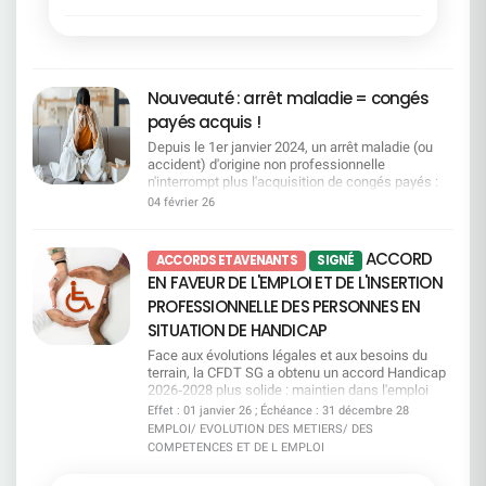
informés. Des quotas très loin des besoins Avec
séjours et des transports : présence renforcée
reconnaissance des liens familiaux, doublement
elle se construit chaque jour — dans les décisions
250 places par an pour le mi-temps senior et le
des élus CFDT sur le terrain Des colos
des jours pour les victimes de violences
individuelles, comme dans les choix collectifs.Un
congé de fin de carrière, la Direction est très loin
accessibles à tous : maintien d'un principe
conjugales et intrafamiliales, et plus de
rappel que les femmes ont droit à la
du compte. Les départs potentiels sont estimés
fondamental d'égalité, quelles que soient les
souplesse en cas d'urgence.La CFDT dénonce
reconnaissance, à la sécurité, au respect et à une
entre 800 et 1 000 par an, avec déjà des
situations familiales ou de handicap Consulter
toutefois des freins persistants, notamment
véritable équité. La CFDT sera, comme toujours,
demandes en attente. Pour la CFDT, cette logique
Nouveauté : arrêt maladie = congés
Commission SSCT2 8 / 2 9 j a n v i e r 2 0 2
l'obligation d'épuiser le CET et les autorisations
aux côtés de toutes celles qui veulent avancer, se
organise la pénurie et met les salariés en
6Conditions de travail : jusqu'où faudra-t-il aller
d'absence avant de pouvoir bénéficier du
payés acquis !
protéger, être entendues et évoluer. Parce que
concurrence. Des critères trop flous La CFDT
pour que la direction entende les alertes ? Bilan
dispositif.La CFDT a choisi de signer cet accord
l'égalité n'est ni une option, ni une concession.
demande de la transparence sur les critères de
Depuis le 1er janvier 2024, un arrêt maladie (ou
Preventis 2025 et explosion des RPS : télétravail
par responsabilité, pour préserver et améliorer un
C'est un droit fondamental.
priorisation, que ce soit pour les reconversions, le
accident) d'origine non professionnelle
réduit, surcharge et perte de sens au travail
dispositif solidaire, tout en poursuivant ses
CFC ou le MTS. Sans règles claires, il y a un
n'interrompt plus l'acquisition de congés payés :
Incivilités, agressions et sécurité : constats
revendications pour un accès plus juste et plus
risque d’arbitraire. La CFDT exige un vrai suivi La
vous continuez à acquérir des droits !Autre point
inquiétants et arrivée d'un nouveau livret sécurité
04 février 26
humain au don de jours.
CFDT demande un suivi renforcé en CSEC, avec
clé : la loi ouvre aussi une rétroactivité 2009-2023.
actualisé Consulter Commission Vacances
des données chiffrées régulières. Pas de pilotage
Pour y voir clair, la CFDT met à votre disposition
Familles2 8 / 2 9 j a n v i e r 2 0 2 6Adapter
sérieux sans transparence. Et vous, où vous
un guide pratique qui vous permet notamment de :
l'offre aux réalités des salariés Révision des
ACCORD
ACCORDS ET AVENANTS
SIGNÉ
situez-vous dans l’accord emploi ? Votre métier
Comprendre et compter vos jours de congés
grilles tarifaires et nouvelles périodes ciblées :
EN FAVEUR DE L'EMPLOI ET DE L'INSERTION
est-il concerné par l’attrition ou la tension ? Quels
Vérifier si vous êtes concerné·e par une
mieux répondre aux besoins hors pics saisonniers
dispositifs existent en cas de mobilité ? Quelles
régularisation 2009-2023 et comment la
PROFESSIONNELLE DES PERSONNES EN
Diversification des destinations montagne :
mesures sont prévues pour les seniors ? ​Le guide
demander. Télécharger le guide "Acquisition de
moyenne montagne, nouvelles activités et
SITUATION DE HANDICAP
pratique Accord emploi vous aide à y voir clair,
congés payés" Une question, une situation
amélioration continue de l'offre Consulter
simplement et concrètement. ​ Téléchargez-le dès
particulière ?Contactez vos représentants CFDT :
Face aux évolutions légales et aux besoins du
maintenant pour connaître vos droits, vos options
on vous accompagne
terrain, la CFDT SG a obtenu un accord Handicap
et les engagements pris par la direction. Consulter
2026‑2028 plus solide : maintien dans l'emploi
le guide
renforcé, accompagnement réel, mobilité mieux
Effet : 01 janvier 26 ; Échéance : 31 décembre 28
prise en charge, engagements clarifiés et un
EMPLOI/ EVOLUTION DES METIERS/ DES
cadre enfin transparent pour les salariés.Mais
COMPETENCES ET DE L EMPLOI
nous ne nous satisfaisons pas de ce qui manque
encore : pas d'augmentation des jours d'absence,