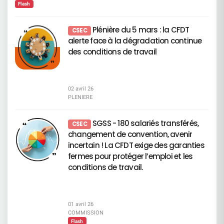
métiers concernés par le plan de transformation
Sociales Commission Vacances Enfants Commission
pourtant, la Direction Générale persiste dans une
d’élément justifiant une opposition. Voir page 136
nécessaire. L’objectif reste simple : trouver des
Flash
en cours. Cette liste a vocation à être actualisée
Economique Bonne lecture !
stratégie d’imposition autoritaire qui fracture
du document enregistrement universel 2026
solutions utiles, pas des discours.
au moins une fois par an. Elle sera également
profondément l’entreprise.Ce n’est plus une erreur
Résolutions relatives aux rémunérations
amenée à évoluer dans les années à venir,
de pilotage. Ce n’est plus une mauvaise décision.
Résolutions 5, 6 et 7 – Politiques de rémunération
Plénière du 5 mars : la CFDT
CSEC
notamment lorsque notre pyramide des âges ne
C’est un choix délibéré de gouverner contre les
des dirigeants et administrateurs Vote CFDT :
alerte face à la dégradation continue
constituera plus un levier aussi important en
salariés plutôt qu’avec eux.La politique actuelle
CONTRE La CFDT rejette des politiques de
matière de départs. À noter que les métiers des
des conditions de travail
repose sur des décisions verticales, sans
rémunération : déconnectées des réalités
CDS ne figurent pas dans cette première liste. La
démonstration solide, sans considération pour la
sociales du Groupe, insuffisamment
Direction explique ce choix par la pyramide des
réalité du terrain. Le décalage entre les annonces
conditionnées à des critères sociaux et humains,
âges propre à ces entités. Elle met également en
de la Direction et le vécu des équipes est devenu
révélatrices d’une gouvernance trop centrée sur le
avant une logique de « filière nationale ». Selon
abyssal.Les salariés ne comprennent plus. Les
sommet. Voir pages 97, 99 et 122 du document
elle, ces deux éléments permettent de réduire les
02 avril 26
cadres ne défendent plus. Les équipes ne suivent
enregistrement universel 2026 Résolution 8 –
effectifs et de s’adapter à la baisse de l’activité.
PLENIERE
plus. La Direction, elle, s’entête. Un niveau
Augmentation de la rémunération globale des
Cette baisse est notamment liée à
d'alerte sans précédent Une montée inquiétante
administrateurs Vote CFDT : CONTRE Alors que
l’automatisation et à la frontalisation. Dans ce
de la fatigue mentale et du stress, Des collectifs
l’effort est demandé aux salariés, augmenter la
cadre, l’ajustement des effectifs peut se faire
SGSS - 180 salariés transférés,
de travail bousculés, Des tensions accrues dues
CSEC
rémunération des administrateurs est
sans remplacer les départs naturels des salariés
au bruit, à l’absence d’espaces disponibles, aux
injustifiable. Voir page 124 du document
changement de convention, avenir
exerçant ces métiers. Enfin, la Direction souligne
infrastructures insuffisantes, Une perte accélérée
enregistrement universel 2026 Résolutions 9 à 13
incertain ! La CFDT exige des garanties
qu’aucun métier ne repose sur des compétences
de motivation et d’engagement, Une inquiétude
– Approbation des rémunérations individuelles et
« inutilisables » : selon elle, toutes les
généralisée quant à l’avenir. Ce climat délétère
fermes pour protéger l’emploi et les
enveloppes des dirigeants Vote CFDT : CONTRE
compétences peuvent être transférées dans le
n’est ni un hasard, ni une fatalité. C’est le résultat
La CFDT refuse d’entériner : des rémunérations
conditions de travail.
cadre de la formation professionnelle. Les
direct de décisions imposées contre l’analyse des
de plus en plus élevées, une envolée
métiers en tension : des besoins mais pas
Experts et contre la réalité des métiers. Une
spectaculaire des variables, sans
suffisamment de ressources Il s’agit de métiers
stratégie qui fait sortir les salariés par
reconnaissance équivalente du travail de
pour lesquels les besoins de l’entreprise
l’épuisement En multipliant les contraintes, en
l’ensemble des salariés. Voir page 122 du
augmentent fortement, alors même que les
dégradant l’équilibre de vie et en ignorant
document enregistrement universel 2026
01 avril 26
compétences disponibles aujourd’hui ne suffisent
systématiquement les alertes, la direction prend
Résolutions relatives à la gouvernance
COMMISSION
pas à y répondre. Autrement dit, ce sont des
le risque d’un phénomène massif : pousser hors
Résolutions 14 à 17 – Nominations et
Flash