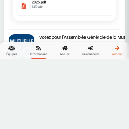
2025.pdf
la lettre de l'actionnaire ci-jointRetrouvez
3,50 Mo
l'ensemble des documents de l'AG sur le site SG
ou ci-dessous Quelques petites phrases : "Nous
allons dire ce que l'on fait et faire ce que l'on a dit"
- "Toujours dans l'intérêt des actionnaires, le
capital qui est le votre" - "nous avons franchi une
1ère marche d'un escalier qui en compte
Votez pour l'Assemblée Générale de la Mutue
plusieurs" - "la 1ère marche est la plus facile" -
"tout ce que nous faisons à l'objectif d'être
minutes !
durable" - "La restructuration et la transformation
Notre vote est indispensable pour faire vivre notre mutuel
s'accompagnent en même temps d'une période
Équipes
Informations
Accueil
Se connecter
Adhérer
valide le contenu du rapport de gestion ci-joint.Le vote 
d'investissement, la plus importante de notre
depuis le 19 mai 2025 à 10h et sera clôturé le mercredi 
histoire" - "voir notre Groupe rayonné" - "le produits
16hVous avez reçu vos codes sur votre adresse mail d
de nos cessions est réemployé à consolider notre
19 mai 25
connexion de votre espace personnel.La CFDT préconi
position en capital" - "Je souhaite gérer de A à Z la
voter POUR les 10 résolutions mise aux votes.Vous po
constitution de l'équipe de Direction (SK)" -
Recherche
accédez au scrutin via votre espace personnel ou via le
".Alexis Kohler est un talent exceptionnel que
Rapport-de-Gestion-2025.pdf
lien https://vote.ag.mutuellesg.com/pages/identificati
nous ne pouvions pas laisser passer (SK)"
2,93 Mo
tout vote par internet, votre Mutuelle s’engage à particip
Mots clés...
hauteur de 0,30 € par vote aux actions de l’association 
Fugain ».
(3 caractères minimum)
TOUT VA BIEN !
TOUT VA BIEN !
TOUT VA BIEN !
OUPS !
Vote AG mutuelle 2025.pdf
314,13 Ko
Types
Votre demande a été exécutée avec succès. Si votre
Votre demande a été exécutée avec succès. Vous
Votre demande a été exécutée avec succès.
Une erreur est survenue.
email n'était pas déjà référencé,
serez contacté dans les meilleurs délais.
Veuillez réessayer ou nous contacter.
vous allez recevoir
un email pour confirmer votre inscription.
Début
Fin