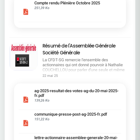
cadre du dialogue social.Bonne lecture !
Compte rendu Plénière Octobre 2025
251,39 Ko
Résumé de l'Assemblée Générale
Société Générale
La CFDT-SG remercie l'ensemble des
actionnaires qui ont donné pourvoir à Nathalie
COUCHELLOU pour parler d'une seule et même
voix.L'assemblée Générale s'est ouverte avec 4
22 mai 25
hommes à la tribune et 687 actionnaires dans la
salle.Le Directeur financier, Leopoldo ALVEAR, a
souligné la forte amélioration en 2024 de tous les
ag-2025-resultat-des-votes-ag-du-20-mai-2025-
facteurs financiers et le premier trimestre 2025
fr.pdf
encourageant.Le Directeur Général, Slawomir
139,26 Ko
KRUPA, a présenté les 4 priorité stratégiques pour
une création de valeur durable : Etre une banque
communique-presse-post-ag-2025-fr.pdf
solide. Etre une banque simple et intégrée. Etre
151,22 Ko
une banque efficace. Etre une banque rentable. Le
Directeur Général Délégué, Pierre PALMIERI, a
présenté la feuille de route en matière de
RSEVous pouvez retrouver les questions des
lettre-actionnaire-assemblee-generale-20-mai-
actionnaires dans la salle à partir de la page 7 de