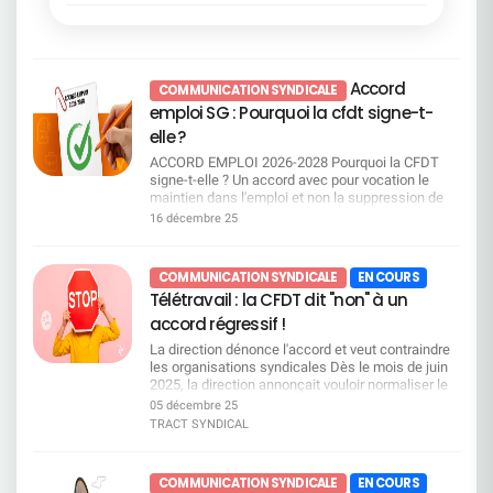
le fameux «sous conditions de service». Et le SNB
régions Grand-Ouest et Sud-Ouest ; Suppression
? Il explique qu'il a « pris ses responsabilités »,
des Directions Commerciales Régionales (DCR)
écrit au DG et demande d'intégrer les « avancées
→ retour à une organisation en 3 niveaux
» dans une charte unilatérale quand l'accord qu'il a
(Régions, Groupes, Agences) ; Création de pôles
signé seul est tombé faute de majorité. Et la
d'expertise régionaux ; Révision des périmètres et
Accord
Direction ? Elle fait de la pub pour un « syndicat »,
COMMUNICATION SYNDICALE
pilotages. Les services centraux fortement
quelle belle cogestion ! Posons-nous les bonnes
touchés Des restructurations importantes au
emploi SG : Pourquoi la cfdt signe-t-
questions !!!La Direction rédige seule la charte, le
siège et dans les services centraux aussi bien
elle ?
SNB et la Direction s'applaudissent : Le SNB est-il
parisiens qu'à Lille ou encore Schiltigheim.
devenu une Organisation Patronale ? Télétravail à
Création d'équipes produits, regroupements de
ACCORD EMPLOI 2026-2028 Pourquoi la CFDT
la SG : la charte des astérisques Résumons cela
directions, mutualisations dans CPLE, DFIN,
signe-t-elle ? Un accord avec pour vocation le
en une phraseOn nous vend de la «flexibilité», on
HRCO, GBTO, etc. Ce plan de restructuration
maintien dans l'emploi et non la suppression de
nous livre 1 seul jour de TT par semaine, sous
intervient immédiatement après la négociation du
postes Un tournant majeur au regard des
16 décembre 25
pilotage intégral des managers, avec
dernier accord emploi Cela implique que la
précédents accords qui se focalisaient sur la
suspension/réversibilité unilatérale et une pluie
Direction doit reclasser l'ensemble des salariés
réduction des effectifs qui n'est plus au coeur du
d'astérisques : « 1 jour flexible par mois » (dans la
impactés dans leur bassin d'emploi, sur des
dispositif. La SG privilégie désormais la mobilité
COMMUNICATION SYNDICALE
EN COURS
limite de 11/an), y compris métiers non éligibles…
métiers compatibles avec leurs compétences, en
interne et la reconversion professionnelle plutôt
Télétravail : la CFDT dit "non" à un
sauf conseillers d'accueil SGRF, sauf agences < 7
investissant dans les reconversions et les
que les départs contraints au travers de : La
personnes, et sous conditions de service.
dispositifs de formation. Elle devra également
préservation de l'employabilité de chacun
accord régressif !
Managers tout‑puissants : choix des jours,
s'appuyer sur les départs naturels, estimés à
L'adaptation des compétences aux évolutions de
La direction dénonce l'accord et veut contraindre
annulation possible avec 48h (ou moins si «
environ 1 000 par an sur les quatre prochaines
l'entreprise La garantie des droits collectifs en
les organisations syndicales Dès le mois de juin
besoin critique »), gel temporaire, planning
années, et sur le nouveau Campus Mobilité
cas de transformation Le maintien de l'équilibre
2025, la direction annonçait vouloir normaliser le
imposé (et modifié chaque année), non‑report si
Compétences. Pour la CFDT, l'impact sur l'emploi
social ——————————————————————
télétravail dans l'ensemble du Groupe, en
férié/RTT. Réversibilité à sens unique : employeur
05 décembre 25
est colossal et il faudra que SG soit à la hauteur
RAPPEL des mesures principales de l'accord 1.
imposant un maximum d'une journée de télétravail
ou salarié peuvent mettre fin au TT (prévenance 1
TRACT SYNDICAL
de ses engagements pour garantir le
Mise en oeuvre de Campus Mobilité
par semaine, et 4 jours de présence
mois), mais la suspension jusqu'à 3 mois peut
reclassement convenable des salariés concernés
Compétences (CMC) pour accompagner les
hebdomadaire obligatoire sur site. Dès cette
tomber à l'initiative de l'employeur. Liste de
que ce soit dans les Centraux ou en Régions. Les
salariés Un nouvel outil central est mis en place
annonce, elle insiste, sur le fait que pour SGPM
métiers exclus (commerce/ventes/relations
départs naturels tout comme les créations de
pour accompagner les salariés dans :
COMMUNICATION SYNDICALE
EN COURS
un nouvel accord devra être négocié dans le