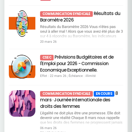
métiers particulièrement recherchés, pour
de l’entreprise ceux qui ne pourront plus supporter
renouvellements d’administrateurs Vote CFDT :
lesquels les recrutements et les mobilités
cette pression. Appeler cela de la gestion sociale
CONTRE La CFDT considère que la gouvernance
deviennent un enjeu important. Une attention
serait une insulte. Ce qui se met en place, c’est
reste : trop éloignée des préoccupations sociales,
Résultats du
COMMUNICATION SYNDICALE
particulière est portée à plusieurs domaines jugés
une mécanique dangereuse, brutale et
insuffisamment représentative du monde du
Baromètre 2026
prioritaires : Les métiers commerciaux du réseau,
destructrice. Une mécanique qui pourrait vider
travail. À défaut d’évolution structurelle, la CFDT
notamment sur les segments Premium, PRO et
certains métiers de leurs compétences clés. La
vote contre. Voir pages 69 à 71 du document
Résultats du Baromètre 2026 Vous n’êtes pas
Patrimonial, Mais aussi les métiers de l’IT, de la
CFDT tiendra son rôle, sans faillir Nous exigeons
enregistrement universel 2026 Résolution 18 –
seul à aller mal ! Alors que vous avez été plus de 3
data, de la gestion de projet, ainsi que ceux liés
Nous refusons l’arrêt immédiat du processus de
Autorisation de rachat d’actions Vote CFDT :
sur 4 à répondre au Baromètre, les indicateurs
aux risques. Vous pouvez consulter dès à présent
consultation de cette charte la reprise d’un vrai
CONTRE Les rachats d’actions relèvent d’une
positifs sont en chute libre, et pourtant la direction
20 mars 26
la liste des métiers en tension et en attrition ! Lire
dialogue social une base sérieuse de négociation
logique financière de court terme, au détriment :
garde son cap au prix d’un malaise général.
la présentation Focus sur les passerelles
avec minimum 2 jours de TT pour le maximum de
de l’investissement, de l’emploi, des conditions
Grosse dépression : votre moral prend l’eau ! Le
métiers La Direction nous a présenté une liste
salariés une Direction qui écoute et respecte la
de travail. Voir pages 33, de 681 à 683 du
baromètre interroge l’état d’esprit des salariés, et
Prévisions Budgétaires et de
non exhaustive de 30 passerelles. Celles-ci
CSEC
gestion par la contrainte, le mépris des expertises
document enregistrement universel 2026
les réponses en faveur des émotions négatives
détaillent : Les emplois d’origine,
l'Emploi pour 2026 - Commission
et des remontées terrain, l’usure organisée des
Résolutions relevant de l’Assemblée générale
(inquiet, fatigué, désabusé, en colère) surpassent
Les compétences requises avec la notion de
salariés, et toute stratégie visant à provoquer des
extraordinaire Résolutions 19 à 22 – Délégations
les réponses relatives aux émotions positives
Economique Exceptionnelle.
socle de compétences à 60%, Les parcours de
départs en silence. La Direction Générale doit
financières au Conseil d’administration Vote
(motivé, confiant, enthousiaste, heureux). Ainsi,
formation. Dans le cadre d’une passerelle
Effet : 22 mars 26 ; Échéance : illimité
entendre ce que les salariés disent avec force Le
CFDT : CONTRE La CFDT s’oppose à
les salariés Société Générale se déclarent 4 fois
métiers, les salariés concernés bénéficieront d’un
moral est touché. L’engagement tombe. La
l’accumulation de délégations larges et longues,
plus inquiets que ceux du secteur
niveau d’accompagnement simple et renforcé : En
confiance se fissure. Et si la direction ne change
qui affaiblissent le contrôle démocratique des
banque/assurance/finance et 2 fois plus
mode d’Upskilling (<8 jours) : formations courtes,
pas immédiatement de cap, c’est l’entreprise elle-
actionnaires. Ces résolutions proposent de
8
désabusés. Et seulement, 5% d’entre vous se
COMMUNICATION SYNDICALE
EN COURS
souvent digitales. En mode Reskilling (>8 jours) :
même qui en paiera le prix. Le dernier baromètre
déléguer au CA les décisions financières (rachat
déclarent heureux au travail contre 20% partout
mars · Journée internationale des
parcours longs, majoritairement certifiants, 50
employeur en est également la preuve. LA CFDT
d’action, augmentation de capital, émission
ailleurs. Ces chiffres viennent renforcer les
existants, jusqu’à 50 jours. Focus sur le Campus
APPELLE À RESTER EN ALERTE Nous entrons
droits des femmes
d’obligations subordonnées, augmentation de
multiples alertes de la CFDT en matière de
Mobilité & compétences (CMC) Le Campus
dans une période décisive. Si la direction choisit
capital en faveur des salariés, attribution gratuite
risques psychosociaux. SG médaille d’or en mal
L'égalité ne doit plus être une promesse. Elle doit
Mobilité & Compétences (CMC) s’appuie sur deux
de persister dans cette voie dangereuse, la CFDT
d’actions, annulation d’actions), ce qui renforce
être au travail Ainsi vous êtes presque 60% à
devenir une réalité Chaque 8 mars nous rappelle
volets complémentaires. Le premier est consacré
prendra ses responsabilités. Des actions
une gouvernance hypercentralisée, limitant les
estimer que la direction ne prend pas en
que les droits des femmes ne progressent jamais
à la mobilité et relève de la Direction des métiers.
collectives pourront être engagées. Chers
possibilités de débats en AG. Voir page 133 du
considération votre santé mentale dans les choix
seuls. Ils se conquièrent, se défendent et
Le second porte sur le développement des
06 mars 26
salariés, vous n'êtes pas seuls. Nous ne
document enregistrement universel 2026
de gestion de l’entreprise. D’ailleurs, le stress a
s'imposent par la vigilance collective. À la Société