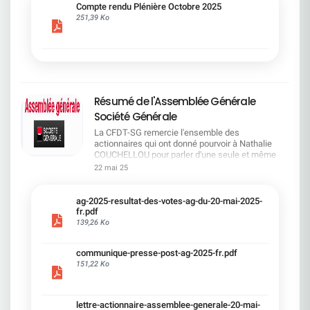
cadre du dialogue social.Bonne lecture !
Compte rendu Plénière Octobre 2025
251,39 Ko
Résumé de l'Assemblée Générale
Société Générale
La CFDT-SG remercie l'ensemble des
actionnaires qui ont donné pourvoir à Nathalie
COUCHELLOU pour parler d'une seule et même
voix.L'assemblée Générale s'est ouverte avec 4
22 mai 25
hommes à la tribune et 687 actionnaires dans la
salle.Le Directeur financier, Leopoldo ALVEAR, a
souligné la forte amélioration en 2024 de tous les
ag-2025-resultat-des-votes-ag-du-20-mai-2025-
facteurs financiers et le premier trimestre 2025
fr.pdf
encourageant.Le Directeur Général, Slawomir
139,26 Ko
KRUPA, a présenté les 4 priorité stratégiques pour
une création de valeur durable : Etre une banque
communique-presse-post-ag-2025-fr.pdf
solide. Etre une banque simple et intégrée. Etre
151,22 Ko
une banque efficace. Etre une banque rentable. Le
Directeur Général Délégué, Pierre PALMIERI, a
présenté la feuille de route en matière de
RSEVous pouvez retrouver les questions des
lettre-actionnaire-assemblee-generale-20-mai-
actionnaires dans la salle à partir de la page 7 de