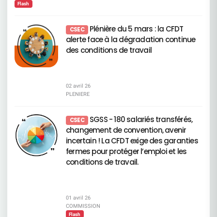
métiers concernés par le plan de transformation
Sociales Commission Vacances Enfants Commission
pourtant, la Direction Générale persiste dans une
d’élément justifiant une opposition. Voir page 136
nécessaire. L’objectif reste simple : trouver des
Flash
en cours. Cette liste a vocation à être actualisée
Economique Bonne lecture !
stratégie d’imposition autoritaire qui fracture
du document enregistrement universel 2026
solutions utiles, pas des discours.
au moins une fois par an. Elle sera également
profondément l’entreprise.Ce n’est plus une erreur
Résolutions relatives aux rémunérations
amenée à évoluer dans les années à venir,
de pilotage. Ce n’est plus une mauvaise décision.
Résolutions 5, 6 et 7 – Politiques de rémunération
Plénière du 5 mars : la CFDT
CSEC
notamment lorsque notre pyramide des âges ne
C’est un choix délibéré de gouverner contre les
des dirigeants et administrateurs Vote CFDT :
alerte face à la dégradation continue
constituera plus un levier aussi important en
salariés plutôt qu’avec eux.La politique actuelle
CONTRE La CFDT rejette des politiques de
matière de départs. À noter que les métiers des
des conditions de travail
repose sur des décisions verticales, sans
rémunération : déconnectées des réalités
CDS ne figurent pas dans cette première liste. La
démonstration solide, sans considération pour la
sociales du Groupe, insuffisamment
Direction explique ce choix par la pyramide des
réalité du terrain. Le décalage entre les annonces
conditionnées à des critères sociaux et humains,
âges propre à ces entités. Elle met également en
de la Direction et le vécu des équipes est devenu
révélatrices d’une gouvernance trop centrée sur le
avant une logique de « filière nationale ». Selon
abyssal.Les salariés ne comprennent plus. Les
sommet. Voir pages 97, 99 et 122 du document
elle, ces deux éléments permettent de réduire les
02 avril 26
cadres ne défendent plus. Les équipes ne suivent
enregistrement universel 2026 Résolution 8 –
effectifs et de s’adapter à la baisse de l’activité.
PLENIERE
plus. La Direction, elle, s’entête. Un niveau
Augmentation de la rémunération globale des
Cette baisse est notamment liée à
d'alerte sans précédent Une montée inquiétante
administrateurs Vote CFDT : CONTRE Alors que
l’automatisation et à la frontalisation. Dans ce
de la fatigue mentale et du stress, Des collectifs
l’effort est demandé aux salariés, augmenter la
cadre, l’ajustement des effectifs peut se faire
SGSS - 180 salariés transférés,
de travail bousculés, Des tensions accrues dues
CSEC
rémunération des administrateurs est
sans remplacer les départs naturels des salariés
au bruit, à l’absence d’espaces disponibles, aux
injustifiable. Voir page 124 du document
changement de convention, avenir
exerçant ces métiers. Enfin, la Direction souligne
infrastructures insuffisantes, Une perte accélérée
enregistrement universel 2026 Résolutions 9 à 13
incertain ! La CFDT exige des garanties
qu’aucun métier ne repose sur des compétences
de motivation et d’engagement, Une inquiétude
– Approbation des rémunérations individuelles et
« inutilisables » : selon elle, toutes les
généralisée quant à l’avenir. Ce climat délétère
fermes pour protéger l’emploi et les
enveloppes des dirigeants Vote CFDT : CONTRE
compétences peuvent être transférées dans le
n’est ni un hasard, ni une fatalité. C’est le résultat
La CFDT refuse d’entériner : des rémunérations
conditions de travail.
cadre de la formation professionnelle. Les
direct de décisions imposées contre l’analyse des
de plus en plus élevées, une envolée
métiers en tension : des besoins mais pas
Experts et contre la réalité des métiers. Une
spectaculaire des variables, sans
suffisamment de ressources Il s’agit de métiers
stratégie qui fait sortir les salariés par
reconnaissance équivalente du travail de
pour lesquels les besoins de l’entreprise
l’épuisement En multipliant les contraintes, en
l’ensemble des salariés. Voir page 122 du
augmentent fortement, alors même que les
dégradant l’équilibre de vie et en ignorant
document enregistrement universel 2026
01 avril 26
compétences disponibles aujourd’hui ne suffisent
systématiquement les alertes, la direction prend
Résolutions relatives à la gouvernance
COMMISSION
pas à y répondre. Autrement dit, ce sont des
le risque d’un phénomène massif : pousser hors
Résolutions 14 à 17 – Nominations et
Flash