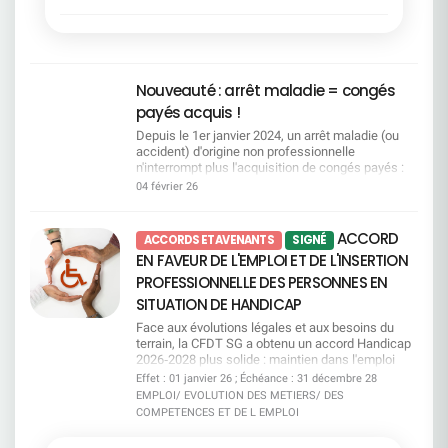
informés. Des quotas très loin des besoins Avec
séjours et des transports : présence renforcée
reconnaissance des liens familiaux, doublement
elle se construit chaque jour — dans les décisions
250 places par an pour le mi-temps senior et le
des élus CFDT sur le terrain Des colos
des jours pour les victimes de violences
individuelles, comme dans les choix collectifs.Un
congé de fin de carrière, la Direction est très loin
accessibles à tous : maintien d'un principe
conjugales et intrafamiliales, et plus de
rappel que les femmes ont droit à la
du compte. Les départs potentiels sont estimés
fondamental d'égalité, quelles que soient les
souplesse en cas d'urgence.La CFDT dénonce
reconnaissance, à la sécurité, au respect et à une
entre 800 et 1 000 par an, avec déjà des
situations familiales ou de handicap Consulter
toutefois des freins persistants, notamment
véritable équité. La CFDT sera, comme toujours,
demandes en attente. Pour la CFDT, cette logique
Nouveauté : arrêt maladie = congés
Commission SSCT2 8 / 2 9 j a n v i e r 2 0 2
l'obligation d'épuiser le CET et les autorisations
aux côtés de toutes celles qui veulent avancer, se
organise la pénurie et met les salariés en
6Conditions de travail : jusqu'où faudra-t-il aller
d'absence avant de pouvoir bénéficier du
payés acquis !
protéger, être entendues et évoluer. Parce que
concurrence. Des critères trop flous La CFDT
pour que la direction entende les alertes ? Bilan
dispositif.La CFDT a choisi de signer cet accord
l'égalité n'est ni une option, ni une concession.
demande de la transparence sur les critères de
Depuis le 1er janvier 2024, un arrêt maladie (ou
Preventis 2025 et explosion des RPS : télétravail
par responsabilité, pour préserver et améliorer un
C'est un droit fondamental.
priorisation, que ce soit pour les reconversions, le
accident) d'origine non professionnelle
réduit, surcharge et perte de sens au travail
dispositif solidaire, tout en poursuivant ses
CFC ou le MTS. Sans règles claires, il y a un
n'interrompt plus l'acquisition de congés payés :
Incivilités, agressions et sécurité : constats
revendications pour un accès plus juste et plus
risque d’arbitraire. La CFDT exige un vrai suivi La
vous continuez à acquérir des droits !Autre point
inquiétants et arrivée d'un nouveau livret sécurité
04 février 26
humain au don de jours.
CFDT demande un suivi renforcé en CSEC, avec
clé : la loi ouvre aussi une rétroactivité 2009-2023.
actualisé Consulter Commission Vacances
des données chiffrées régulières. Pas de pilotage
Pour y voir clair, la CFDT met à votre disposition
Familles2 8 / 2 9 j a n v i e r 2 0 2 6Adapter
sérieux sans transparence. Et vous, où vous
un guide pratique qui vous permet notamment de :
l'offre aux réalités des salariés Révision des
ACCORD
ACCORDS ET AVENANTS
SIGNÉ
situez-vous dans l’accord emploi ? Votre métier
Comprendre et compter vos jours de congés
grilles tarifaires et nouvelles périodes ciblées :
EN FAVEUR DE L'EMPLOI ET DE L'INSERTION
est-il concerné par l’attrition ou la tension ? Quels
Vérifier si vous êtes concerné·e par une
mieux répondre aux besoins hors pics saisonniers
dispositifs existent en cas de mobilité ? Quelles
régularisation 2009-2023 et comment la
PROFESSIONNELLE DES PERSONNES EN
Diversification des destinations montagne :
mesures sont prévues pour les seniors ? ​Le guide
demander. Télécharger le guide "Acquisition de
moyenne montagne, nouvelles activités et
SITUATION DE HANDICAP
pratique Accord emploi vous aide à y voir clair,
congés payés" Une question, une situation
amélioration continue de l'offre Consulter
simplement et concrètement. ​ Téléchargez-le dès
particulière ?Contactez vos représentants CFDT :
Face aux évolutions légales et aux besoins du
maintenant pour connaître vos droits, vos options
on vous accompagne
terrain, la CFDT SG a obtenu un accord Handicap
et les engagements pris par la direction. Consulter
2026‑2028 plus solide : maintien dans l'emploi
le guide
renforcé, accompagnement réel, mobilité mieux
Effet : 01 janvier 26 ; Échéance : 31 décembre 28
prise en charge, engagements clarifiés et un
EMPLOI/ EVOLUTION DES METIERS/ DES
cadre enfin transparent pour les salariés.Mais
COMPETENCES ET DE L EMPLOI
nous ne nous satisfaisons pas de ce qui manque
encore : pas d'augmentation des jours d'absence,