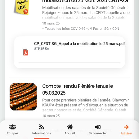
mobilisation du 25 Mars 2025 CFDT-SG
Krupa, Directeur Général de SG, était attendu au
grève le 25 mars dernier en soutien avec la
la table nos revendications : rémunération,
tournant. Dans un contexte d'incertitude
Métropole sur le volet social, mais aussi dans le
Mobilisation des salariés de la Société Générale :
conditions de travail et enjeux liés aux futurs
économique mondiale et de défis internes
cadre d'un projet de réorganisation annoncé en
Rejoignez-nous le 25 mars !La CFDT appelle à une
plans de restructuration, notamment la
persistants, la CFDT vous propose un retour
2022 qui affecte les conditions de travail. Un
mobilisation massive des salariés de la Société
négociation cruciale de l'accord Emploi cadre.La
critique approfondi sur les annonces faites et les
appui syndical à l'échelle européenne Enfin, UNI
Générale le 25 mars. Face aux propositions
CFDT ne lâchera rien et vous tiendra
10 mars 25
interrogations posées par vos représentants.
Europa vient également soutenir le mouvement de
inacceptables de la direction, il est crucial de se
régulièrement informés. Les prochains jours
-- Toutes les infos COVID-19 --, /! Fusion SG / CDN
L’ÉCONOMIE ET SECTEUR BANCAIRE : STABILITÉ
grève chez SOCIETE GENERALE du 25 mars 2025
mobiliser pour obtenir une meilleure
seront déterminants ! Encore merci à tous pour
OU INSTABILITÉ ? Slawomir Krupa a évoqué une
: lors de son Congrès à Belfast, les délégués
reconnaissance et des avancées
votre courage, votre engagement et votre
économie française actuellement « stagnante
syndicaux européens ont soutenu la négociation
concrètes.Mobilisation des salariés de la Société
solidarité. Ensemble, nous pouvons faire bouger
CP_CFDT SG_Appel a la mobilisation le 25 mars.pdf
mais pas récessive ». Il souligne toutefois les
collective pour approfondir le pouvoir des salariés
Générale : Rejoignez-nous le 25 mars ! Le
les lignes ! .
519,39 Ko
tensions générées par des événements
avec le slogan «une vraie voix, des salaires plus
dialogue social est en crise à la Société Générale.
internationaux, notamment l'élection américaine
élevés» dans toute l'Europe. Un message de
Face à des propositions inacceptables de la
qui a entraîné des bouleversements économiques
gratitude et de détermination Encore merci à
direction, la CFDT appelle à une mobilisation
significatifs. Si la direction assure que les
toutes et à tous pour votre courage, votre
massive des salariés le 25 mars prochain.
marchés financiers commencent à retrouver un
engagement et votre solidarité.Ensemble, nous
Découvrez pourquoi cette action est cruciale pour
certain calme, la CFDT reste prudente. En effet,
pouvons faire bouger les lignes !
l'avenir de tous les employés. Pourquoi se
l'incertitude reste élevée, et les effets d'une
mobiliser ? Les salariés de la Société Générale
Compte -rendu Plénière tenue le
éventuelle détérioration politique et économique
ont fait preuve d'une résilience exemplaire face
ne sont pas à minimiser. SG : LA RENTABILITÉ
aux restructurations et aux conditions de travail
05.03.2025
TOUJOURS À LA TRAÎNE La direction affiche sa
difficiles. Malgré les résultats positifs de
Pour cette première plénière de l’année, Slawomir
satisfaction face à une progression régulière des
l'entreprise, leur reconnaissance reste
KRUPA était présent afin d’évoquer la situation du
objectifs fixés jusqu'en 2026, et se réjouit même
insuffisante. Une pétition a déjà recueilli 14 600
secteur bancaire et de Société Générale. C’était
d'avoir atteint certains objectifs financiers avec
signatures, montrant l'ampleur du
également l’occasion de lui poser des questions
deux ans d'avance. Pourtant, cette satisfaction
10 mars 25
mécontentement. Nos revendications La CFDT,
sur la feuille de route de la Société
affichée contraste avec une réalité préoccupante :
en collaboration avec les autres organisations
Générale.Bonne lecture !
SG reste l'une des banques les moins rentables
syndicales, exige des avancées concrètes de la
de la zone euro. La CFDT questionne donc la
Compte -rendu Plénière tenue le 05.03.2025
part de la direction. Le dialogue social est
Équipes
Informations
Accueil
Se connecter
Adhérer
stratégie actuelle, qui peine à combler un retard
423,92 Ko
essentiel pour la performance et la stabilité de