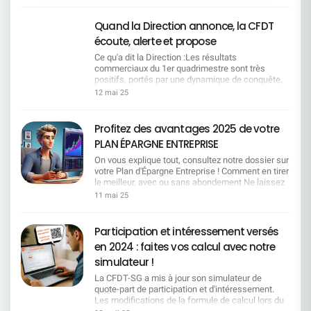
Quand la Direction annonce, la CFDT
écoute, alerte et propose
Ce qu'a dit la Direction :Les résultats
commerciaux du 1er quadrimestre sont très
positifs, portés par une dynamique de conquête,
le succès des campagnes crédit (notamment
12 mai 25
immobilier), la performance du partenariat avec
BFM et les bons résultats de SG Entrepreneur. Ce
que la CFDT comprend :Oui, la performance est
Profitez des avantages 2025 de votre
réelle. Les équipes se sont mobilisées, avec
PLAN ÉPARGNE ENTREPRISE
énergie et professionnalisme.Ce que la CFDT
dénonce et propose :Mais à quel prix ?
On vous explique tout, consultez notre dossier sur
Portefeuilles surchargés, une charge de travail
votre Plan d'Épargne Entreprise ! Comment en tirer
excessive, une tension constante. Il faut réduire
le meilleur, avec ou sans abondement Ne laissez
la pression et reconnaître cet engagement. Ce
pas passer 2 200 € d'abondement ! Optimisez
11 mai 25
qu'a dit la Direction :Le découpage quadrimestriel
votre épargne sans alourdir vos impôts
permet plus d'agilité. Ce que la CFDT comprend
Comprendre la fiscalité de votre épargne salariale
:Ce découpage intensifie la pression. Il oriente la
Votre vie bouge ? Votre PEE peut suivre le rythme !
Participation et intéressement versés
vente à court terme. Les sanctions seront plus
Bonne lecture.
en 2024 : faites vos calcul avec notre
rapides en cas de contre-performance. Ce que la
CFDT dénonce et propose :Conserver un pilotage
simulateur !
annuel lisible, avec des points d'étape utiles mais
La CFDT-SG a mis à jour son simulateur de
non punitifs. Ce qu'a dit la Direction :Nos 2
quote-part de participation et d'intéressement.
priorités sont le développement du fonds de
Les modifications de la formule de calcul lors du
commerce et la satisfaction client. Ce que la