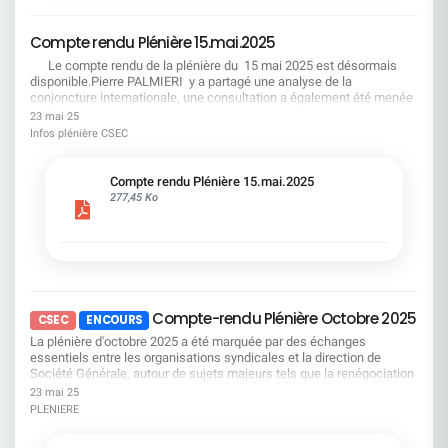
« L'employabilité suffit »FAUX : Sans droits
place du Flex-office si nous revenons tous sur le
opposables (formation, rémunération, droit au
terrain, il n'y aura jamais suffisamment de place
retour), c'est une promesse irréaliste ! « L'IA
Compte rendu Plénière 15.mai.2025
pour accueillir tout le monde. LA DIRECTION
réduira mécaniquement l'emploi »FAUX (si on
JOUE AVEC LE FEU. OPPOSONS-LUI LA FORCE
Le compte rendu de la plénière du 15 mai 2025 est désormais
anticipe) : Avec transparence et reconversions
COLLECTIVE. Le 27 juin : faisons grève. Le 3 juillet
disponible.Pierre PALMIERI y a partagé une analyse de la
financées, on transforme les métiers sans
: montrons qu'un retour en arrière n'est pas une
conjoncture internationale, une consultation a également été menée
détruire les parcours. Le syndicalisme d'utilité
option. La CFDT appelle à une mobilisation
sur plusieurs points concernant la Société Générale : La situation
23 mai 25
: négocier quand c'est possible, se
puissante et déterminée. Notre dignité n'est pas
économique et financière de l’entreprise Les orientations
Infos plénière CSEC
mobiliserquand c'est nécessaire
négociable.
stratégiques de l’entreprise Le projet d’optimisation du maillage des
sites SGRF de petite taille Le bilan social Bonne lecture !
Compte rendu Plénière 15.mai.2025
277,45 Ko
Compte-rendu Plénière Octobre 2025
CSEC
EN COURS
La plénière d'octobre 2025 a été marquée par des échanges
essentiels entre les organisations syndicales et la direction de
Société Générale, autour de sujets majeurs tels que la renégociation
de l'accord télétravail, les perspectives d'emploi, la stratégie du
23 mai 25
Groupe, et les évolutions du régime de frais médicaux.Nous vous
PLENIERE
invitons à consulter ce document pour prendre connaissance des
positions portées par la CFDT et des avancées obtenues dans le