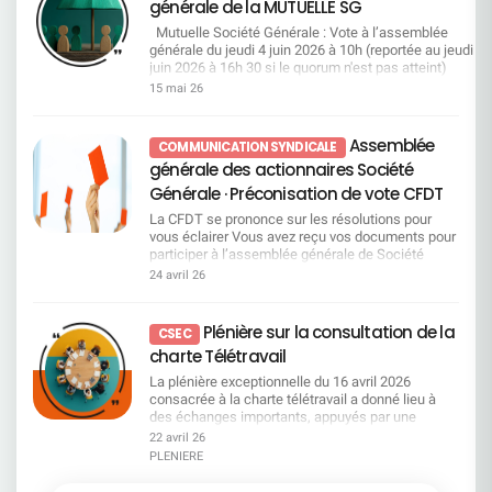
générale de la MUTUELLE SG
toujours la même direction La Société Générale
les contraintes réglementaires. Dans les faits, ce
change de président du Conseil d’Administration.
qui se met en place ressemble davantage à un
Mutuelle Société Générale : Vote à l’assemblée
Lorenzo Bini Smaghi passe la main à William
accompagnement vers la sortie...Dans un
générale du jeudi 4 juin 2026 à 10h (reportée au jeudi 18
Connelly. Mais sur le fond, rien ne change. La
contexte de transformations continues, la hausse
juin 2026 à 16h 30 si le quorum n'est pas atteint)
stratégie reste identique et la direction continue
des sanctions et des licenciements ne peut pas
Une bonne gestion de la mutuelle permet de compléter,
15 mai 26
d’assumer ses choix, y compris les plus
être ignorée. Cette évolution interroge directement
au mieux, vos dépenses de santé non prises en charge
contestés par ses salariés. Même les
le sens des engagements pris et la manière dont
par l’Assurance Maladie. Comme chaque année, e
actionnaires envoient un signal. La rémunération
ils sont aujourd’hui appliqués.La CFDT pose une
tant qu’adhérent, vous êtes sollicités pour valider cette
Assemblée
COMMUNICATION SYNDICALE
du directeur général n’est validée qu’à 72 %. Ce
question simple : à quel moment
gestion et donner votre avis sur les différentes
générale des actionnaires Société
n’est pas un rejet, mais ce n’est clairement pas
l’accompagnement et la prévention reprendront-
résolutions de votre mutuelle. Vous pouvez les consulte
une adhésion massive. Des résultats
ils le pas sur la répression ?Le changement est
dans le rapport de gestion page 42 et 43 disponible sur 
Générale · Préconisation de vote CFDT
records… Mais un ressenti tout autre sur le terrain
déjà un défi pour les équipes, inutile d’y ajouter de
site de la mutuelle. Le vote est ouvert à partir du lundi 1
La CFDT se prononce sur les résolutions pour
La direction le répète : 2025 est la meilleure année
la pression disciplinaire. Télétravail : entre
mai 2026 à 10h, via le QR code ci-contre, votre espace
vous éclairer Vous avez reçu vos documents pour
de l’histoire du groupe. Les revenus progressent,
discours et réalité, un décalage qui s’installe La
personnel ou via le lien
participer à l’assemblée générale de Société
la rentabilité remonte, tous les indicateurs
direction assume une transformation profonde.
:https://vote.ag.mutuellesg.com/pages/identification.h
Générale : au titre des parts du fonds E que vous
financiers sont au vert. Sur le papier, la
24 avril 26
Elle reconnaît elle-même que la banque reste en
Le scrutin sera clôturé le mercredi 17 juin 2026 à 15h0
détenez, au titre des 40 actions gratuites (16+24)
performance est là. Mais dans les équipes, le
retrait par rapport à ses concurrents européens.
Pour chaque vote par internet, 30 centimes d’euro
attribuées en 2010, au titre d’actions SG que vous
vécu est bien différent, la courbe s’inverse. Les
La réponse est toujours la même : accélérer. Cette
seront reversés à l’Association Mon bonnet rose (Souti
détenez en direct sur un compte titre. Cette
salariés enchaînent les transformations,
Plénière sur la consultation de la
situation est renforcée par des prises de parole
avant, pendant et après un cancer du sein). La CF
CSEC
année, un signal inquiétant : la part du capital
absorbent la charge de travail et doivent s’adapter
de DOP en réunion d’équipe, avec des chiffres et
vous préconise de voter POUR sur les 7 premières
charte Télétravail
détenue par les salariés recule à 9,11% du capital
en permanence, sans toujours comprendre la
des orientations qui peuvent varier, ce qui
résolutions. La 8ème concerne le renouvellement du tie
et 15,86% des droits de vote au 31 décembre
stratégie, ni les priorités. Une question revient
La plénière exceptionnelle du 16 avril 2026
entretient un flou préjudiciable pour les salariés.
des administrateurs. Vous devez voter obligatoirement*
2025 (contre 10,23% et 16,28% en 2024). Cela
souvent : à qui profite vraiment cette
consacrée à la charte télétravail a donné lieu à
Télétravail : les contraintes restent, les
pour au minimum 1 femme et maxi 5 femmes et pour a
semble traduire un désengagement notable des
performance ? Une transformation continue…
des échanges importants, appuyés par une
contreparties disparaissent La charte télétravail
minimum 3 hommes et maximum 7 hommes, avec un
salariés. Pourtant, nous restons premiers
Sans temps d’appropriation La direction assume
expertise indépendante fondée sur une large
sera effective au 5 octobre, mais des points
total maximum de 8 candidats. Vous pouvez consulter l
22 avril 26
actionnaires en pourcentage du capital et des
une transformation profonde. Elle reconnaît elle-
consultation des salariés. Les constats et
essentiels restent en suspens, notamment sur
profil des candidats page 44 du rapport de gestion. La
PLENIERE
droits de vote exerçables (D.E.U. 2025 – page
même que la banque reste en retrait par rapport à
analyses issus de ces travaux concernent
les horaires variables et les contingences en CDS.
CFDT préconise de voter pour : Nancy GOMEZ Christian
682). Votre vote est donc essentiel. Vous nous
ses concurrents européens. La réponse est
directement vos conditions de travail, votre
La CFDT l’a rappelé : lors de l’harmonisation des
ATTOU Pierre CUEVAS Nicolas BOUVEROT Isabelle