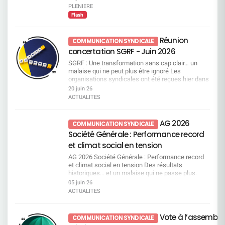
PLENIERE
Flash
Réunion
COMMUNICATION SYNDICALE
concertation SGRF - Juin 2026
SGRF : Une transformation sans cap clair… un
malaise qui ne peut plus être ignoré Les
organisations syndicales ont été reçues hier dans
le cadre d’une réunion de concertation sur SGRF.
20 juin 26
Si la direction met en avant une amélioration des
ACTUALITES
résultats elle reste très insuffisante et la réalité
interroge : malgré des années de plans de
transformation successifs, la banque reste en
AG 2026
COMMUNICATION SYNDICALE
retrait sur le marché. Surtout, elle est aujourd’hui
Société Générale : Performance record
incapable de démontrer concrètement l’efficacité
de ces transformations ni d’en expliquer les
et climat social en tension
résultats. Dans ce flou, ce sont les salariés qui en
AG 2026 Société Générale : Performance record
subissent directement les conséquences, c’est
et climat social en tension Des résultats
dans cet état d’esprit que la CFDT a engagé la
historiques… et un malaise qui ne passe plus.
réunion. Quand “accompagner” rime avec
Résultats record salués par la direction, qui
05 juin 26
sanctionner La direction s’est engagée à
n’oublie pas, au passage, de revaloriser
accompagner les salariés. Nous avions compris
ACTUALITES
généreusement ses propres rémunérations. Dans
un accompagnement vers le développement des
le même temps, le climat social se dégrade et le
compétences et la sécurisation des parcours
quotidien de travail se durcit. Le décalage devient
professionnels mais aussi en leur donnant les
Vote à l’assemblé
COMMUNICATION SYNDICALE
de plus en plus visible. Une nouvelle tête, mais
moyens d’accomplir leur travail et de respecter