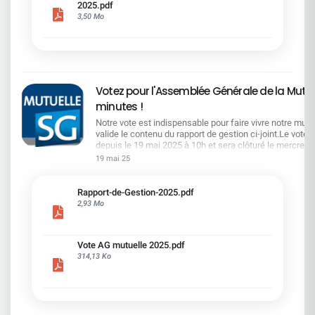
2025.pdf
la lettre de l'actionnaire ci-jointRetrouvez
3,50 Mo
l'ensemble des documents de l'AG sur le site SG
ou ci-dessous Quelques petites phrases : "Nous
allons dire ce que l'on fait et faire ce que l'on a dit"
- "Toujours dans l'intérêt des actionnaires, le
capital qui est le votre" - "nous avons franchi une
1ère marche d'un escalier qui en compte
Votez pour l'Assemblée Générale de la Mutue
plusieurs" - "la 1ère marche est la plus facile" -
"tout ce que nous faisons à l'objectif d'être
minutes !
durable" - "La restructuration et la transformation
Notre vote est indispensable pour faire vivre notre mutuel
s'accompagnent en même temps d'une période
valide le contenu du rapport de gestion ci-joint.Le vote 
d'investissement, la plus importante de notre
depuis le 19 mai 2025 à 10h et sera clôturé le mercredi 
histoire" - "voir notre Groupe rayonné" - "le produits
16hVous avez reçu vos codes sur votre adresse mail d
de nos cessions est réemployé à consolider notre
19 mai 25
connexion de votre espace personnel.La CFDT préconi
position en capital" - "Je souhaite gérer de A à Z la
voter POUR les 10 résolutions mise aux votes.Vous po
constitution de l'équipe de Direction (SK)" -
accédez au scrutin via votre espace personnel ou via le
".Alexis Kohler est un talent exceptionnel que
Rapport-de-Gestion-2025.pdf
lien https://vote.ag.mutuellesg.com/pages/identificati
nous ne pouvions pas laisser passer (SK)"
2,93 Mo
tout vote par internet, votre Mutuelle s’engage à particip
hauteur de 0,30 € par vote aux actions de l’association 
Fugain ».
Vote AG mutuelle 2025.pdf
314,13 Ko