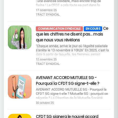
professionnels. Nos priorités Des mobilités
grande mobilité géographique est simplifiée et
: une avancée solidaire, mais encore trop de
vu vos priorités dans cette négociation Vos collègues 
semblant de négociation dont l'issue était connue
réellement choisies, accompagnées, et non
pourra être un levier pour les reconversions via le
freins ! La CFDT a pris toute sa part dans la
sont pas dupes de l'introduction de la Direction lors de 
d'avance.Vous l'avez prouvé pendant ces années
subies Des garanties sur les charges de travail
CMC. 4. Des mesures « seniors » moins
négociation du dispositif de don de jours, un sujet
17 novembre 25
1re réunion. Nous avons une feuille de route que nous
de télétravail, que le télétravail est gage de
Des garanties sur la prévention des RPS Un suivi
nombreuses Réduction des dispositifs CFC
qui touche directement à nos valeurs
entendons
TRACT SYNDICAL
performance économique et sociale !" Notre
précis des effets de la transformation dans
(congé de fin de carrière) et MTS (mi-temps
fondamentales : la solidarité, la justice sociale et
défendre : _________________________________________
engagement, défendre vos intérêts «sans jamais
chaque BU/SU La transparence sur les impacts
sénior) avec un quota limité à 250 bénéficiaires
l'équité entre salariés. Ce dispositif repose sur un
Rémunération et pouvoir d'achat Compenser
signer de chèque en blanc» à la direction Refuser
humains — pas uniquement financiers Nous
positionnés sur des métiers en attrition. Maintien
principe fort : permettre à chacun de soutenir un
l'augmentation du coût de la vie et récompenser
Ce
COMMUNICATION SYNDICALE
EN COURS
une régression sociale, c'est défendre vos
serons pleinement mobilisés pour porter vos voix,
de deux dispositifs accessibles à tous : Temps
collègue confronté à une situation familiale
l'investissement en revendiquant : Rémunérations et
intérêts. La CFDT a choisi la responsabilité : ne
que les chiffres ne disent pas… mais
défendre vos intérêts, et veiller à ce que cette
partiel de fin de carrière (80 % travaillé, 100 %
difficile. C'est une belle preuve d'entraide et
Primes Une augmentation collective de 3 % avec un
pas participer à une mascarade et continuer à
transformation ne se fasse pas une fois de plus
payé). ​Congé d'anticipation retraite (abondement
d'humanité dans le monde du travail, et la CFDT
que nous vous révélons
plancher de 1000 €. Une Prime Partage de la Valeur (PP
interpeller la direction dans toutes les instances.
au détriment des salariés.
porté à 25 %). 5. Mobilité externe (à partir de 2027)
SG y est profondément attachée. Ce que la CFDT
de 3 000 €, versée en décembre 2025. Transports et
Nous restons mobilisés pour un télétravail
"Chaque année, arrive le jour où l'égalité salariale
Pour les salariés qui n'auront pas trouvé de
a obtenu Grâce à une négociation déterminée et
restauration Revalorisation des indemnités kilométriqu
équilibré, respectueux de la qualité de vie, de
s'arrête le 13 novembre à 10h26" En 2025, c'est la
solutions satisfaisantes, l'accord prévoit des
constructive, la CFDT a obtenu plusieurs
Prise en charge patronale des abonnements transport 
l'inclusion et de l'environnement. Ce qu'a toujours
date à partir de laquelle, les femmes seront
dispositifs encadrés pour envisager une mobilité
avancées significatives qui améliorent
commun à 60 %, alignée sur 12 mois. Prime écomobilit
proposé la CFDT Une négociation équilibrée,
contraintes de travailler gratuitement au sein de
12 novembre 25
professionnelle en dehors de SG. Congé mobilité
concrètement les droits des salariés :
maintenue à 400 €, cumulable avec le remboursement 
conciliant les attentes des salariés et les
SOCIÉTÉ GÉNÉRALE. La CFDT a identifié pour
externe pour construire un projet hors SG.
Elargissement du dispositif aux petits-enfants,
TRACT SYNDICAL
abonnements. Augmentation de la part patronale au
objectifs de l'entreprise, pour améliorer à la fois
chaque métier-repère, le moment à partir duquel
Rémunération à hauteur de 75 % du brut pendant
avec la suppression de la notion de "particularité
restaurant d'entreprise (RIE).
qualité de vie et performance collective. Le
les femmes ne sont plus rémunérées. Ces dates
6 mois (8 mois pour les salariés RQTH).
grave". (1) Extension du cercle des bénéficiaires
______________________________________________ Equit
maintien d'au moins 2 jours par semaine, comme
symboliques sont calculées à partir de la
—————————————————————— D'autres
à de nouveaux proches (2) : le beau-père / la
AVENANT ACCORD MUTUELLE SG -
sociale pour les bas salaires, les séniors et les salariés
prévu dans l'accord précédent. Plus de flexibilité
rémunération médiane des hommes et des
avancées obtenues par la CFDT Observatoire des
belle-mère, le beau-frère / la belle-soeur, le beau-
privés d'augmentation individuelle depuis plus de 4 ans
Pourquoi la CFDT SG signe-t-elle ?
pour les situations particulières (handicap,
femmes, vous pouvez retrouver notre
métiers/GEPP L'Observatoire voit son rôle
fils / la belle-fille → Une reconnaissance
salaires : attention particulière aux salariés dont la
proches aidants). Un accord signé sans majorité !
méthodologie en suivant ce lien. Métiers du client
renforcé : il suit les métiers en tension ou en
bienvenue de la diversité des familles et des liens
AVENANT ACCORD MUTUELLE SG - Pourquoi la
rémunération est inférieure à 35 k€. Salariés +50 ans :
Le SNB (CFE-CGC) est le seul syndicat signataire
particulier : Payées toute l'année Métiers du
disparition et publie chaque année un bilan sur
d'attachement réels, au-delà des seules relations
CFDT SG signe-t-elle ? Mutuelle SG : pourquoi on
Cohérence sur les rémunérations des +50 ans.
de ce nouvel accord télétravail proposé par la
conseil en patrimoine / banque privée : 24
l'efficacité du Campus Mobilité Compétences. Au
de sang. Doublement du nombre de jours pour les
négocie ? La Direction de la Mutuelle Société
Augmentation individuelle : focus et correctif sur ceux
Direction, n'ayant pas la représentativité
décembre 9h40 Métiers du traitement bancaire
moins 3 observatoires sont inscrits au calendrier
victimes de violences conjugales et/ou
Générale a présenté lors des réunions du Conseil
30 octobre 25
n'ayant pas été augmentés depuis plus de 4 ans.
suffisante, l'accord ne bénéficie pas de la
: 21 novembre 14h55 Métiers du juridique /
social, avec possibilité d'ateliers paritaires et
intrafamiliales, passant de 10 à 20 jours ouvrés.
paritaire de Surveillance des 19 mai et 1er juillet
______________________________________________ Egali
légitimité d'une majorité syndicale et ne reflète
fiscalité : 4 décembre 10h27 Métiers des services
de relais vers les CSE locaux. Mobilité
→ Une avancée forte, porteuse de solidarité, de
2025, les éléments de contexte (transfert de
femmes/hommes : continuer à résorber les écarts
pas les attentes de la majorité des salariés.
généraux / immobilier : 12 décembre 11h17
fonctionnelle : Des garanties encadrent les
respect et de protection pour les salariés
charges de la Sécurité sociale et dérive des
CFDT SG signera le nouvel accord
persistants. Augmentation de l'enveloppe annuelle de 9
L'accord ne pourra donc pas être appliqué dans
Métiers de la comptabilité / finance : 15 décembre