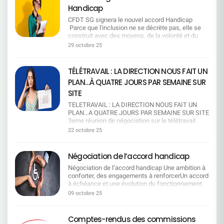
mobilités successives. Chaque candidature doit
confrontés à des drames humains. En cas
prestations), et des propositions pour permettre
10 M€. Exigence de transparence sur l'utilisation de
cette forme. La direction a désormais le choix sur
Handicap
15h30 Métiers de l'organisation / qualité / RSE /
recevoir une réponse sous 1 mois et les missions
d'urgence, possibilité de demande rétroactive de
(au moins jusqu'à la fin de l'exercice 2028) :Une
l'enveloppe dans tous les établissements. La CFDT
la méthode à suivre les prochains mois. Donc… à
achat : 6 novembre 10h36 Métiers des ressources
sont mieux cadrées. Le « bassin d'emploi » est
don de jours, quel que soit le motif. → Une
poche d'économie de 1 M€ à compter du 1er
CFDT SG signera le nouvel accord Handicap
revendique une augmentation pérenne pour tous les
ce stade, la direction a trois options R É O U V E R
humaines : 1 décembre 14h02 Métiers du contrôle
défini de façon plus favorable aux salariés que la
mesure de souplesse et d'humanité, essentielle
janvier 2026La préservation de l'équilibre des
Parce que l'inclusion ne se décrète pas, elle se
salariés afin de compenser le coût de la vie et de
T U R E D E S N E G O C I A T I O N SSoyons
/ conformité : 3 décembre 16h15 Métiers du
définition légale. Mobilité géographique : Les
dans les situations imprévisibles.
comptes (en l'absence de grands
construit avec des moyens, de la volonté et du
récompenser l'engagement collectif. Elle attend des
honnêtes : cette option, pour l'instant, relève plutôt
risque : 25 novembre 10h37 Métiers du client
aides peuvent se cumuler avec les indemnités
Communication renforcée sur le dispositif et
bouleversements)Le maintien d'un niveau de
dialogue.Nous continuerons à porter la voix des
engagements concrets et un accord valorisant le travail
29 octobre 25
du voeu pieux.Si notre DG avait réellement voulu
professionnel : 31 décembre 15h07 Métiers du
kilométriques. Les mobilités successives sont
obligation de transparence pour les CSEE locaux,
réserves suffisant (4 M€) Les pistes envisagées
salariés en situation de handicap et à exiger des
toutes et tous, dans une entreprise de 40 000 salariés q
négocier, jamais l'entreprise ne se serait
marketing / communication : 17 décembre 14h54
prises en compte et, pour les AMS, on retient
afin que chaque salarié soit mieux informé et que
pour atteindre les objectifs d'équilibre Piste 1
engagements clairs, équitables et durables. Mais
nécessite une vision globale et inclusive.
enfoncée à ce point dans une crise sociale. 2025
Métiers à l'appui des forces de vente : 15
le site le plus éloigné. Intégration des nouveaux
la solidarité puisse s'exercer pleinement. Ce que
: Baisser ou supprimer une ou plusieurs
aussi engagée pour l'emploi, la dignité et l'égalité
TÉLÉTRAVAIL : LA DIRECTION NOUS FAIT UN
est une année record : record de revenus pour la
décembre 9h17 Métiers de l'animation et de la
embauchés : Le rôle du référent est reconnu (et
la CFDT continue de dénoncer Malgré ces
prestationsPiste 2 : Modifier l'âge de gratuité des
réelle. Ce que la CFDT SG a obtenu Grâce à la
banque, mais aussi record de journées de
responsabilité d'unité commerciale : 5 décembre
PLAN…À QUATRE JOURS PAR SEMAINE SUR
pris en compte dans son évaluation annuelle).
progrès, certaines contraintes restent injustement
enfants, en les rendant payants à partir de 18 ans
ténacité de la CFDT SG, le nouvel accord
mobilisation. à chaque étape, la direction a ignoré
10h23 Métiers du client entreprise : 19 décembre
L'entreprise maintient l'alternance et renforce
lourdes. Pour bénéficier du don de jours, Il faut
(au lieu de 20 ans actuellement).*Rappel :
Handicap intègre des engagements concrets pour
SITE
les alertes des organisations syndicales et la
15h29 Métiers du projet / accompagnement du
l'accompagnement des jeunes. Mesures pour les
épuiser le CET et les autorisations d'absence
Aujourd'hui, les enfants sont couverts
les salariés en situation de handicap, dans un
parole des salariés qu'elles représentent.Alors ne
changement : 17 décembre 12h00 Métiers de
TELETRAVAIL : LA DIRECTION NOUS FAIT UN
séniors : Un entretien de 2 ᵉ partie de carrière est
rémunérées. La CFDT a fermement désapprouvé
gratuitement jusqu'à leur 20ème anniversaire.
contexte de changement législatif majeur lié à la
nous racontons pas d'histoires : aujourd'hui, «
l'informatique : 15 décembre 15h17 Métiers du
PLAN…A QUATRE JOURS PAR SEMAINE SUR SITE
prévu dès 45 ans. Le bilan de compétences est
cette condition excessive de la direction, qui
Ensuite, ils peuvent cotiser au régime facultatif
réforme de l'Agefiph. Un préambule clarifié et
rouvrir les négociations » n'est pas un scénario
conseil en opérations et produits financiers : 10
3eme réunion de négociation sur le télétravail.
pris en charge. L'abondement passe à 25 % pour
freine l'accès au dispositif pour celles et ceux qui
pour 45,90 €/mois. La CFDT refuse toute
valorisant Sur demande CFDT SG, le préambule
crédible, c'est un mirage. F A I R E U N R É F É R
décembre 9h32 Métiers de la donnée / data : 22
Spoiler : ce n’est toujours pas gagné. La direction
le congé d'anticipation, et la retraite
en ont le plus besoin. Pourquoi la CFDT est
baisse ou suppression de garantie Les garanties
22 octobre 25
mentionnera désormais la modification du cadre
E N D U MEn écrivant ces lignes, le parallèle avec
décembre 8h53 Cliquez ici pour en savoir plus sur
veut « harmoniser » le télétravail. Traduction :
progressive est reconnue. Campus Mobilité
signataire La CFDT a fait le choix de signer cet
proposées par notre mutuelle sont compétitives.
légal (les salariés doivent désormais solliciter
la vie politique nationale s'impose de lui-même.
la méthodologie de méthode de calcul L'égalité
limiter à un jour par semaine pour la majorité des
Compétences (CMC) : Le dispositif garantit
accord, qui consolide et fait progresser un
En effet, la cotation de la mutuelle du personnel
eux-mêmes les financements via la Sécurité
Mais sans tomber dans la caricature, soyons
salariale n'est pas encore une réalité. Si pour
salariés. Objectif affiché : « intelligence
la rémunération et la classification, et sécurise
dispositif humain et solidaire. Dans le contexte
du groupe Société Générale est de 4 sur 5. C'est
Négociation de l’accord handicap
Sociale, MDPH, Agefiph, etc.) tout en mettant en
clairs : l'objectif de la direction n'est pas de
certaines fonctions la tendance s'approche d'une
collective », « culture d'entreprise », «
l'accès aux postes cadres. Les salariés
actuel, où de nombreux acquis sont fragilisés, cet
un acquis que nous voulons préserver. La CFDT
avant ce que SG continue de financer directement
connaître l'avis des salariés, mais de faire valider
forme de parité, ce n'est pas le cas partout. La
Négociation de l’accord handicap Une ambition à
performance ». Objectif réel : ​tous au bureau,
accompagnés peuvent aussi accéder à
accord a le mérite de ne pas avoir été remis en
refuse que soit revues les prestations à la baisse
malgré cette évolution. Un texte plus engageant
après coup ce qu'elle a déjà décidé. M E T T R E
CFDT dénonce fermement que des écarts de
conforter, des engagements à renforcerUn accord
même si on bosse mieux chez soi. Ce qu'ils
la mobilité géographique, avec une protection en
cause ni vidé de son sens. Il permettra à de
qu'il s'agisse des lentilles, des médecines
La CFDT SG a obtenu que la direction revoie
E N P L A C E U N E C H A R T E U N I L A T E R
rémunération persistent, métier par métier, niveau
à échéance et une évolution du fonctionnement
appellent « flexibilité » : 1 jour tous les 2 mois pour
cas d'échec de mobilité. CFC et MTS : La
nombreux salariés de mieux concilier vie
douces, de la chambre particulière ou de
certaines tournures floues ou conditionnelles pour
A L EVoici l'option qui, de toute évidence, convient
par niveau y compris en considérant l'ancienneté
du financement du handicap L'accord arrivant à
les non-éligibles. Oui, tous les 60 jours, comme
rémunération pendant le CFC est portée à 75 %
professionnelle et difficultés familiales, tout en
l'orthodontie, par exemple. Rappelant son
09 octobre 25
rendre l'accord plus contraignant et opérationnel.
le mieux à la direction. Une charte écrite seule,
des salariés. Derrière les chiffres, une réalité
échéance et compte tenu de l'évolution des règles
une promo de grande surface ! Pas de report du
(hors variable). La condition de remplacement est
préservant une dynamique de solidarité entre
attachement à une mutuelle indépendante et
Le maintien dans l'emploi reste une priorité La
sans concertation et sans négociation, où l'on fixe
brutale : des journées entières de travail non
de fonctionnement de l'Agefiph (organisme de
jour non pris. Si t'as un RTT, t'as perdu ton
supprimée. Les salariés bénéficient des mesures
collègues. L'accord entrera en vigueur le 1er
viable, la CFDT a privilégié la 2ème piste, seule
CFDT SG a réaffirmé l'importance du maintien
les règles unilatéralement. En résumé, la direction
rémunérées pour les femmes en considérant un
financement du handicap en entreprise) entraîne
télétravail. Pas de bol, c'est la règle.
salariales collectives. Congé Mobilité :
janvier 2026. ​(1) maladie rendant indispensable
piste autosuffisante pour combler le décalage
Comptes-rendus des commissions
dans l'emploi avant toute autre solution, avec le
impose, les salariés obéissent. Mobilisation et
taux horaire égal à celui des hommes. Ce constat
une modification des modalités