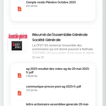
cadre du dialogue social.Bonne lecture !
Compte rendu Plénière Octobre 2025
251,39 Ko
Résumé de l'Assemblée Générale
Société Générale
La CFDT-SG remercie l'ensemble des
actionnaires qui ont donné pourvoir à Nathalie
COUCHELLOU pour parler d'une seule et même
voix.L'assemblée Générale s'est ouverte avec 4
22 mai 25
hommes à la tribune et 687 actionnaires dans la
salle.Le Directeur financier, Leopoldo ALVEAR, a
souligné la forte amélioration en 2024 de tous les
ag-2025-resultat-des-votes-ag-du-20-mai-2025-
facteurs financiers et le premier trimestre 2025
fr.pdf
encourageant.Le Directeur Général, Slawomir
139,26 Ko
KRUPA, a présenté les 4 priorité stratégiques pour
une création de valeur durable : Etre une banque
communique-presse-post-ag-2025-fr.pdf
solide. Etre une banque simple et intégrée. Etre
151,22 Ko
une banque efficace. Etre une banque rentable. Le
Directeur Général Délégué, Pierre PALMIERI, a
présenté la feuille de route en matière de
RSEVous pouvez retrouver les questions des
lettre-actionnaire-assemblee-generale-20-mai-
actionnaires dans la salle à partir de la page 7 de