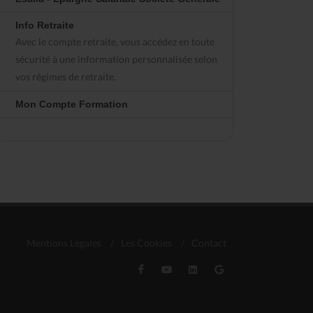
Info Retraite
Avec le compte retraite, vous accédez en toute
sécurité à une information personnalisée selon
vos régimes de retraite.
Mon Compte Formation
Mentions Légales
/
Les Cookies
/
Contact