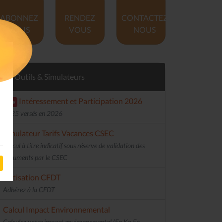
ABONNEZ
RENDEZ
CONTACTEZ
VOUS
VOUS
NOUS
Outils & Simulateurs
Intéressement et Participation 2026
new
2025 versés en 2026
Simulateur Tarifs Vacances CSEC
Calcul à titre indicatif sous réserve de validation des
documents par le CSEC
Cotisation CFDT
Adhérez à la CFDT
Calcul Impact Environnemental
Calculez votre impact environnemental (En Kg Eq.