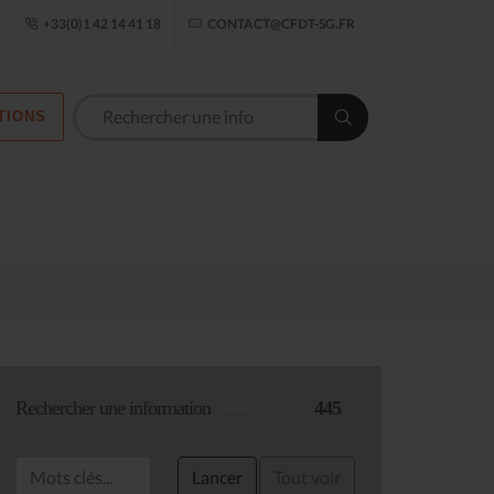
ogle Établissement
+33(0)1 42 14 41 18
CONTACT@CFDT-SG.FR
TIONS
Les commission
Rechercher une information
445
Lancer
Tout voir