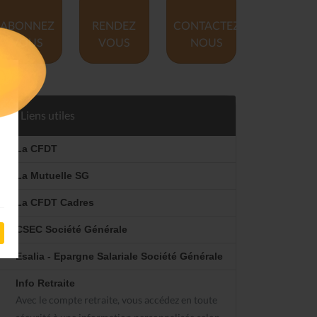
ABONNEZ
RENDEZ
CONTACTEZ
VOUS
VOUS
NOUS
Liens utiles
La CFDT
La Mutuelle SG
La CFDT Cadres
CSEC Société Générale
Esalia - Epargne Salariale Société Générale
Info Retraite
Avec le compte retraite, vous accédez en toute