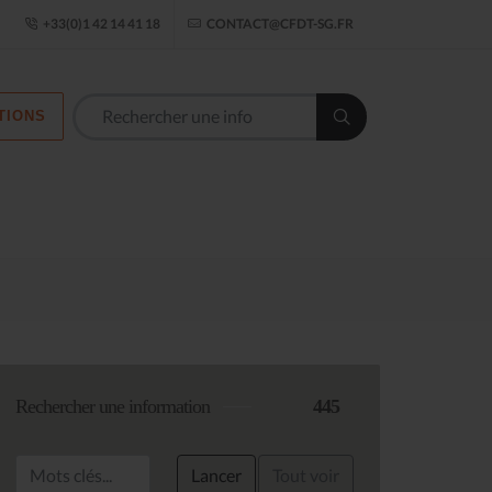
ogle Établissement
+33(0)1 42 14 41 18
CONTACT@CFDT-SG.FR
TIONS
Les commission
Rechercher une information
445
Lancer
Tout voir