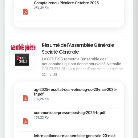
cadre du dialogue social.Bonne lecture !
Compte rendu Plénière Octobre 2025
251,39 Ko
Résumé de l'Assemblée Générale
Société Générale
La CFDT-SG remercie l'ensemble des
actionnaires qui ont donné pourvoir à Nathalie
COUCHELLOU pour parler d'une seule et même
voix.L'assemblée Générale s'est ouverte avec 4
22 mai 25
hommes à la tribune et 687 actionnaires dans la
salle.Le Directeur financier, Leopoldo ALVEAR, a
souligné la forte amélioration en 2024 de tous les
ag-2025-resultat-des-votes-ag-du-20-mai-2025-
facteurs financiers et le premier trimestre 2025
fr.pdf
encourageant.Le Directeur Général, Slawomir
139,26 Ko
KRUPA, a présenté les 4 priorité stratégiques pour
une création de valeur durable : Etre une banque
communique-presse-post-ag-2025-fr.pdf
solide. Etre une banque simple et intégrée. Etre
151,22 Ko
une banque efficace. Etre une banque rentable. Le
Directeur Général Délégué, Pierre PALMIERI, a
présenté la feuille de route en matière de
RSEVous pouvez retrouver les questions des
lettre-actionnaire-assemblee-generale-20-mai-
actionnaires dans la salle à partir de la page 7 de