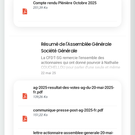
cadre du dialogue social.Bonne lecture !
Compte rendu Plénière Octobre 2025
251,39 Ko
Résumé de l'Assemblée Générale
Société Générale
La CFDT-SG remercie l'ensemble des
actionnaires qui ont donné pourvoir à Nathalie
COUCHELLOU pour parler d'une seule et même
voix.L'assemblée Générale s'est ouverte avec 4
22 mai 25
hommes à la tribune et 687 actionnaires dans la
salle.Le Directeur financier, Leopoldo ALVEAR, a
souligné la forte amélioration en 2024 de tous les
ag-2025-resultat-des-votes-ag-du-20-mai-2025-
facteurs financiers et le premier trimestre 2025
fr.pdf
encourageant.Le Directeur Général, Slawomir
139,26 Ko
KRUPA, a présenté les 4 priorité stratégiques pour
une création de valeur durable : Etre une banque
communique-presse-post-ag-2025-fr.pdf
solide. Etre une banque simple et intégrée. Etre
151,22 Ko
une banque efficace. Etre une banque rentable. Le
Directeur Général Délégué, Pierre PALMIERI, a
présenté la feuille de route en matière de
RSEVous pouvez retrouver les questions des
lettre-actionnaire-assemblee-generale-20-mai-
actionnaires dans la salle à partir de la page 7 de