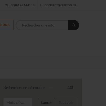
ogle Établissement
+33(0)1 42 14 41 18
CONTACT@CFDT-SG.FR
TIONS
Les commission
Rechercher une information
445
Lancer
Tout voir