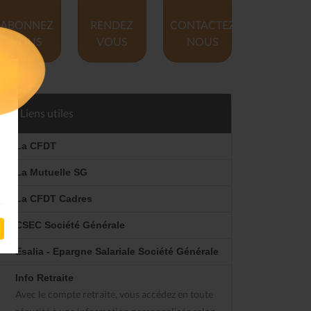
ABONNEZ
RENDEZ
CONTACTEZ
VOUS
VOUS
NOUS
Liens utiles
La CFDT
La Mutuelle SG
La CFDT Cadres
CSEC Société Générale
Esalia - Epargne Salariale Société Générale
Info Retraite
Avec le compte retraite, vous accédez en toute