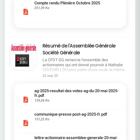
cadre du dialogue social.Bonne lecture !
Compte rendu Plénière Octobre 2025
251,39 Ko
Résumé de l'Assemblée Générale
Société Générale
La CFDT-SG remercie l'ensemble des
actionnaires qui ont donné pourvoir à Nathalie
COUCHELLOU pour parler d'une seule et même
voix.L'assemblée Générale s'est ouverte avec 4
22 mai 25
hommes à la tribune et 687 actionnaires dans la
salle.Le Directeur financier, Leopoldo ALVEAR, a
souligné la forte amélioration en 2024 de tous les
ag-2025-resultat-des-votes-ag-du-20-mai-2025-
facteurs financiers et le premier trimestre 2025
fr.pdf
encourageant.Le Directeur Général, Slawomir
139,26 Ko
KRUPA, a présenté les 4 priorité stratégiques pour
une création de valeur durable : Etre une banque
communique-presse-post-ag-2025-fr.pdf
solide. Etre une banque simple et intégrée. Etre
151,22 Ko
une banque efficace. Etre une banque rentable. Le
Directeur Général Délégué, Pierre PALMIERI, a
présenté la feuille de route en matière de
RSEVous pouvez retrouver les questions des
lettre-actionnaire-assemblee-generale-20-mai-
actionnaires dans la salle à partir de la page 7 de