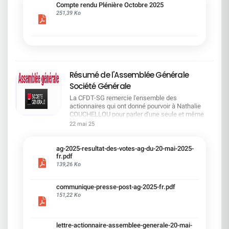
cadre du dialogue social.Bonne lecture !
Compte rendu Plénière Octobre 2025
251,39 Ko
Résumé de l'Assemblée Générale
Société Générale
La CFDT-SG remercie l'ensemble des
actionnaires qui ont donné pourvoir à Nathalie
COUCHELLOU pour parler d'une seule et même
voix.L'assemblée Générale s'est ouverte avec 4
22 mai 25
hommes à la tribune et 687 actionnaires dans la
salle.Le Directeur financier, Leopoldo ALVEAR, a
souligné la forte amélioration en 2024 de tous les
ag-2025-resultat-des-votes-ag-du-20-mai-2025-
facteurs financiers et le premier trimestre 2025
fr.pdf
encourageant.Le Directeur Général, Slawomir
139,26 Ko
KRUPA, a présenté les 4 priorité stratégiques pour
une création de valeur durable : Etre une banque
communique-presse-post-ag-2025-fr.pdf
solide. Etre une banque simple et intégrée. Etre
151,22 Ko
une banque efficace. Etre une banque rentable. Le
Directeur Général Délégué, Pierre PALMIERI, a
présenté la feuille de route en matière de
RSEVous pouvez retrouver les questions des
lettre-actionnaire-assemblee-generale-20-mai-
actionnaires dans la salle à partir de la page 7 de