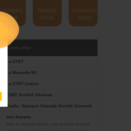
ABONNEZ
RENDEZ
CONTACTEZ
VOUS
VOUS
NOUS
Liens utiles
La CFDT
La Mutuelle SG
La CFDT Cadres
CSEC Société Générale
Esalia - Epargne Salariale Société Générale
Info Retraite
Avec le compte retraite, vous accédez en toute