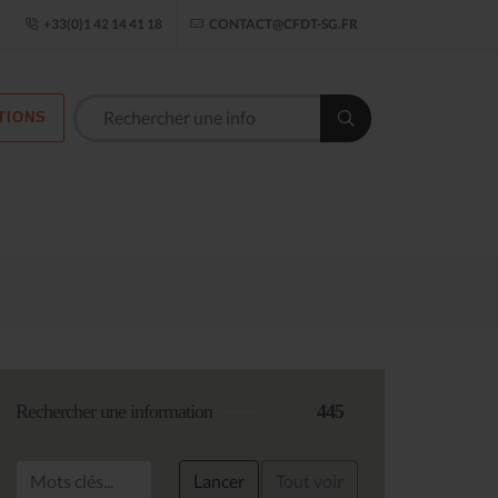
ogle Établissement
+33(0)1 42 14 41 18
CONTACT@CFDT-SG.FR
TIONS
Les commission
Rechercher une information
445
Lancer
Tout voir