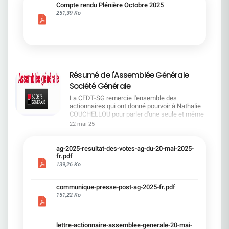
cadre du dialogue social.Bonne lecture !
Compte rendu Plénière Octobre 2025
251,39 Ko
Résumé de l'Assemblée Générale
Société Générale
La CFDT-SG remercie l'ensemble des
actionnaires qui ont donné pourvoir à Nathalie
COUCHELLOU pour parler d'une seule et même
voix.L'assemblée Générale s'est ouverte avec 4
22 mai 25
hommes à la tribune et 687 actionnaires dans la
salle.Le Directeur financier, Leopoldo ALVEAR, a
souligné la forte amélioration en 2024 de tous les
ag-2025-resultat-des-votes-ag-du-20-mai-2025-
facteurs financiers et le premier trimestre 2025
fr.pdf
encourageant.Le Directeur Général, Slawomir
139,26 Ko
KRUPA, a présenté les 4 priorité stratégiques pour
une création de valeur durable : Etre une banque
communique-presse-post-ag-2025-fr.pdf
solide. Etre une banque simple et intégrée. Etre
151,22 Ko
une banque efficace. Etre une banque rentable. Le
Directeur Général Délégué, Pierre PALMIERI, a
présenté la feuille de route en matière de
RSEVous pouvez retrouver les questions des
lettre-actionnaire-assemblee-generale-20-mai-
actionnaires dans la salle à partir de la page 7 de