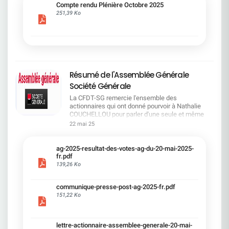
cadre du dialogue social.Bonne lecture !
Compte rendu Plénière Octobre 2025
251,39 Ko
Résumé de l'Assemblée Générale
Société Générale
La CFDT-SG remercie l'ensemble des
actionnaires qui ont donné pourvoir à Nathalie
COUCHELLOU pour parler d'une seule et même
voix.L'assemblée Générale s'est ouverte avec 4
22 mai 25
hommes à la tribune et 687 actionnaires dans la
salle.Le Directeur financier, Leopoldo ALVEAR, a
souligné la forte amélioration en 2024 de tous les
ag-2025-resultat-des-votes-ag-du-20-mai-2025-
facteurs financiers et le premier trimestre 2025
fr.pdf
encourageant.Le Directeur Général, Slawomir
139,26 Ko
KRUPA, a présenté les 4 priorité stratégiques pour
une création de valeur durable : Etre une banque
communique-presse-post-ag-2025-fr.pdf
solide. Etre une banque simple et intégrée. Etre
151,22 Ko
une banque efficace. Etre une banque rentable. Le
Directeur Général Délégué, Pierre PALMIERI, a
présenté la feuille de route en matière de
RSEVous pouvez retrouver les questions des
lettre-actionnaire-assemblee-generale-20-mai-
actionnaires dans la salle à partir de la page 7 de