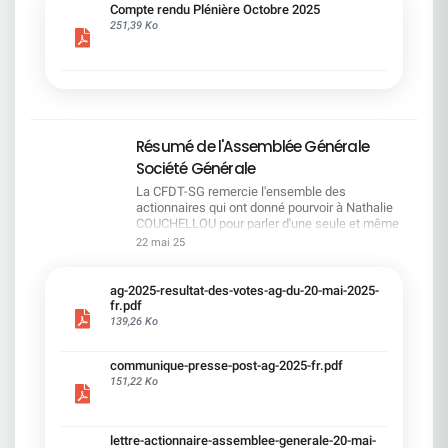
cadre du dialogue social.Bonne lecture !
Compte rendu Plénière Octobre 2025
251,39 Ko
Résumé de l'Assemblée Générale
Société Générale
La CFDT-SG remercie l'ensemble des
actionnaires qui ont donné pourvoir à Nathalie
COUCHELLOU pour parler d'une seule et même
voix.L'assemblée Générale s'est ouverte avec 4
22 mai 25
hommes à la tribune et 687 actionnaires dans la
salle.Le Directeur financier, Leopoldo ALVEAR, a
souligné la forte amélioration en 2024 de tous les
ag-2025-resultat-des-votes-ag-du-20-mai-2025-
facteurs financiers et le premier trimestre 2025
fr.pdf
encourageant.Le Directeur Général, Slawomir
139,26 Ko
KRUPA, a présenté les 4 priorité stratégiques pour
une création de valeur durable : Etre une banque
communique-presse-post-ag-2025-fr.pdf
solide. Etre une banque simple et intégrée. Etre
151,22 Ko
une banque efficace. Etre une banque rentable. Le
Directeur Général Délégué, Pierre PALMIERI, a
présenté la feuille de route en matière de
RSEVous pouvez retrouver les questions des
lettre-actionnaire-assemblee-generale-20-mai-
actionnaires dans la salle à partir de la page 7 de