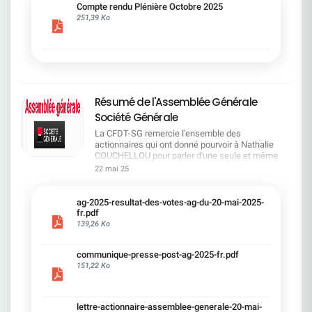
cadre du dialogue social.Bonne lecture !
Compte rendu Plénière Octobre 2025
251,39 Ko
Résumé de l'Assemblée Générale
Société Générale
La CFDT-SG remercie l'ensemble des
actionnaires qui ont donné pourvoir à Nathalie
COUCHELLOU pour parler d'une seule et même
voix.L'assemblée Générale s'est ouverte avec 4
22 mai 25
hommes à la tribune et 687 actionnaires dans la
salle.Le Directeur financier, Leopoldo ALVEAR, a
souligné la forte amélioration en 2024 de tous les
ag-2025-resultat-des-votes-ag-du-20-mai-2025-
facteurs financiers et le premier trimestre 2025
fr.pdf
encourageant.Le Directeur Général, Slawomir
139,26 Ko
KRUPA, a présenté les 4 priorité stratégiques pour
une création de valeur durable : Etre une banque
communique-presse-post-ag-2025-fr.pdf
solide. Etre une banque simple et intégrée. Etre
151,22 Ko
une banque efficace. Etre une banque rentable. Le
Directeur Général Délégué, Pierre PALMIERI, a
présenté la feuille de route en matière de
RSEVous pouvez retrouver les questions des
lettre-actionnaire-assemblee-generale-20-mai-
actionnaires dans la salle à partir de la page 7 de