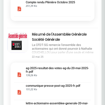
cadre du dialogue social.Bonne lecture !
Compte rendu Plénière Octobre 2025
251,39 Ko
Résumé de l'Assemblée Générale
Société Générale
La CFDT-SG remercie l'ensemble des
actionnaires qui ont donné pourvoir à Nathalie
COUCHELLOU pour parler d'une seule et même
voix.L'assemblée Générale s'est ouverte avec 4
22 mai 25
hommes à la tribune et 687 actionnaires dans la
salle.Le Directeur financier, Leopoldo ALVEAR, a
souligné la forte amélioration en 2024 de tous les
ag-2025-resultat-des-votes-ag-du-20-mai-2025-
facteurs financiers et le premier trimestre 2025
fr.pdf
encourageant.Le Directeur Général, Slawomir
139,26 Ko
KRUPA, a présenté les 4 priorité stratégiques pour
une création de valeur durable : Etre une banque
communique-presse-post-ag-2025-fr.pdf
solide. Etre une banque simple et intégrée. Etre
151,22 Ko
une banque efficace. Etre une banque rentable. Le
Directeur Général Délégué, Pierre PALMIERI, a
présenté la feuille de route en matière de
RSEVous pouvez retrouver les questions des
lettre-actionnaire-assemblee-generale-20-mai-
actionnaires dans la salle à partir de la page 7 de