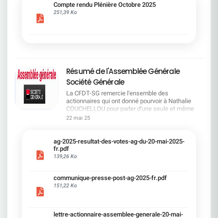
cadre du dialogue social.Bonne lecture !
Compte rendu Plénière Octobre 2025
251,39 Ko
Résumé de l'Assemblée Générale
Société Générale
La CFDT-SG remercie l'ensemble des
actionnaires qui ont donné pourvoir à Nathalie
COUCHELLOU pour parler d'une seule et même
voix.L'assemblée Générale s'est ouverte avec 4
22 mai 25
hommes à la tribune et 687 actionnaires dans la
salle.Le Directeur financier, Leopoldo ALVEAR, a
souligné la forte amélioration en 2024 de tous les
ag-2025-resultat-des-votes-ag-du-20-mai-2025-
facteurs financiers et le premier trimestre 2025
fr.pdf
encourageant.Le Directeur Général, Slawomir
139,26 Ko
KRUPA, a présenté les 4 priorité stratégiques pour
une création de valeur durable : Etre une banque
communique-presse-post-ag-2025-fr.pdf
solide. Etre une banque simple et intégrée. Etre
151,22 Ko
une banque efficace. Etre une banque rentable. Le
Directeur Général Délégué, Pierre PALMIERI, a
présenté la feuille de route en matière de
RSEVous pouvez retrouver les questions des
lettre-actionnaire-assemblee-generale-20-mai-
actionnaires dans la salle à partir de la page 7 de