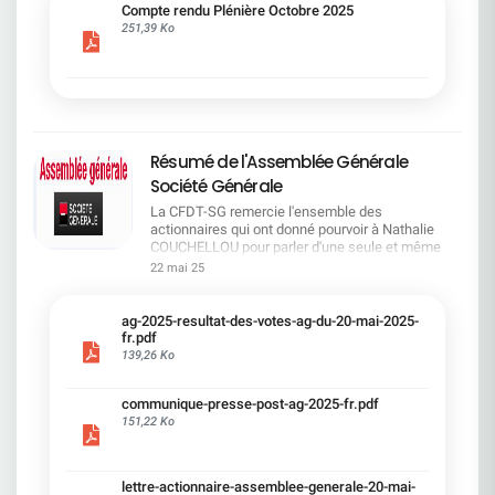
cadre du dialogue social.Bonne lecture !
Compte rendu Plénière Octobre 2025
251,39 Ko
Résumé de l'Assemblée Générale
Société Générale
La CFDT-SG remercie l'ensemble des
actionnaires qui ont donné pourvoir à Nathalie
COUCHELLOU pour parler d'une seule et même
voix.L'assemblée Générale s'est ouverte avec 4
22 mai 25
hommes à la tribune et 687 actionnaires dans la
salle.Le Directeur financier, Leopoldo ALVEAR, a
souligné la forte amélioration en 2024 de tous les
ag-2025-resultat-des-votes-ag-du-20-mai-2025-
facteurs financiers et le premier trimestre 2025
fr.pdf
encourageant.Le Directeur Général, Slawomir
139,26 Ko
KRUPA, a présenté les 4 priorité stratégiques pour
une création de valeur durable : Etre une banque
communique-presse-post-ag-2025-fr.pdf
solide. Etre une banque simple et intégrée. Etre
151,22 Ko
une banque efficace. Etre une banque rentable. Le
Directeur Général Délégué, Pierre PALMIERI, a
présenté la feuille de route en matière de
RSEVous pouvez retrouver les questions des
lettre-actionnaire-assemblee-generale-20-mai-
actionnaires dans la salle à partir de la page 7 de