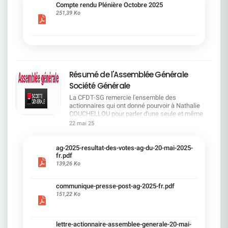
cadre du dialogue social.Bonne lecture !
Compte rendu Plénière Octobre 2025
251,39 Ko
Résumé de l'Assemblée Générale
Société Générale
La CFDT-SG remercie l'ensemble des
actionnaires qui ont donné pourvoir à Nathalie
COUCHELLOU pour parler d'une seule et même
voix.L'assemblée Générale s'est ouverte avec 4
22 mai 25
hommes à la tribune et 687 actionnaires dans la
salle.Le Directeur financier, Leopoldo ALVEAR, a
souligné la forte amélioration en 2024 de tous les
ag-2025-resultat-des-votes-ag-du-20-mai-2025-
facteurs financiers et le premier trimestre 2025
fr.pdf
encourageant.Le Directeur Général, Slawomir
139,26 Ko
KRUPA, a présenté les 4 priorité stratégiques pour
une création de valeur durable : Etre une banque
communique-presse-post-ag-2025-fr.pdf
solide. Etre une banque simple et intégrée. Etre
151,22 Ko
une banque efficace. Etre une banque rentable. Le
Directeur Général Délégué, Pierre PALMIERI, a
présenté la feuille de route en matière de
RSEVous pouvez retrouver les questions des
lettre-actionnaire-assemblee-generale-20-mai-
actionnaires dans la salle à partir de la page 7 de