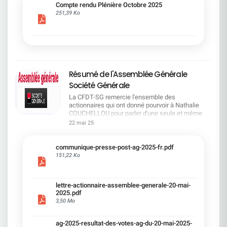
cadre du dialogue social.Bonne lecture !
Compte rendu Plénière Octobre 2025
251,39 Ko
Résumé de l'Assemblée Générale
Société Générale
La CFDT-SG remercie l'ensemble des
actionnaires qui ont donné pourvoir à Nathalie
COUCHELLOU pour parler d'une seule et même
voix.L'assemblée Générale s'est ouverte avec 4
22 mai 25
hommes à la tribune et 687 actionnaires dans la
salle.Le Directeur financier, Leopoldo ALVEAR, a
souligné la forte amélioration en 2024 de tous les
communique-presse-post-ag-2025-fr.pdf
facteurs financiers et le premier trimestre 2025
151,22 Ko
encourageant.Le Directeur Général, Slawomir
KRUPA, a présenté les 4 priorité stratégiques pour
une création de valeur durable : Etre une banque
lettre-actionnaire-assemblee-generale-20-mai-
solide. Etre une banque simple et intégrée. Etre
2025.pdf
une banque efficace. Etre une banque rentable. Le
3,50 Mo
Directeur Général Délégué, Pierre PALMIERI, a
présenté la feuille de route en matière de
RSEVous pouvez retrouver les questions des
ag-2025-resultat-des-votes-ag-du-20-mai-2025-
actionnaires dans la salle à partir de la page 7 de