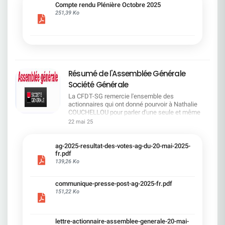
cadre du dialogue social.Bonne lecture !
Compte rendu Plénière Octobre 2025
251,39 Ko
Résumé de l'Assemblée Générale
Société Générale
La CFDT-SG remercie l'ensemble des
actionnaires qui ont donné pourvoir à Nathalie
COUCHELLOU pour parler d'une seule et même
voix.L'assemblée Générale s'est ouverte avec 4
22 mai 25
hommes à la tribune et 687 actionnaires dans la
salle.Le Directeur financier, Leopoldo ALVEAR, a
souligné la forte amélioration en 2024 de tous les
ag-2025-resultat-des-votes-ag-du-20-mai-2025-
facteurs financiers et le premier trimestre 2025
fr.pdf
encourageant.Le Directeur Général, Slawomir
139,26 Ko
KRUPA, a présenté les 4 priorité stratégiques pour
une création de valeur durable : Etre une banque
communique-presse-post-ag-2025-fr.pdf
solide. Etre une banque simple et intégrée. Etre
151,22 Ko
une banque efficace. Etre une banque rentable. Le
Directeur Général Délégué, Pierre PALMIERI, a
présenté la feuille de route en matière de
RSEVous pouvez retrouver les questions des
lettre-actionnaire-assemblee-generale-20-mai-
actionnaires dans la salle à partir de la page 7 de