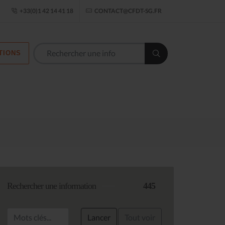
ogle Établissement
+33(0)1 42 14 41 18
CONTACT@CFDT-SG.FR
TIONS
Les commission
Rechercher une information
445
Lancer
Tout voir