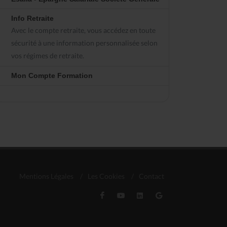
Info Retraite
Avec le compte retraite, vous accédez en toute
sécurité à une information personnalisée selon
vos régimes de retraite.
Mon Compte Formation
Mentions Légales
/
Les Cookies
/
Contact