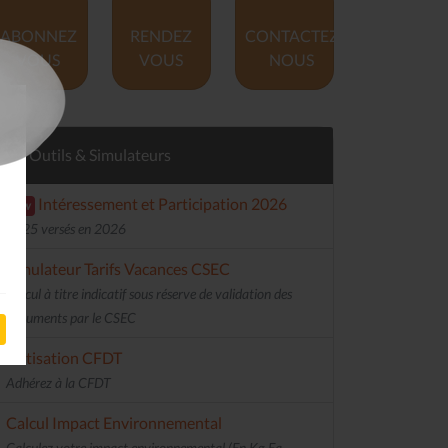
ABONNEZ
RENDEZ
CONTACTEZ
VOUS
VOUS
NOUS
Outils & Simulateurs
Intéressement et Participation 2026
new
2025 versés en 2026
Simulateur Tarifs Vacances CSEC
Calcul à titre indicatif sous réserve de validation des
documents par le CSEC
Cotisation CFDT
Adhérez à la CFDT
Calcul Impact Environnemental
Calculez votre impact environnemental (En Kg Eq.