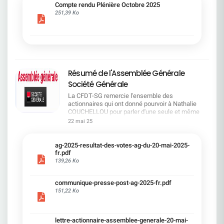
cadre du dialogue social.Bonne lecture !
Compte rendu Plénière Octobre 2025
251,39 Ko
Résumé de l'Assemblée Générale
Société Générale
La CFDT-SG remercie l'ensemble des
actionnaires qui ont donné pourvoir à Nathalie
COUCHELLOU pour parler d'une seule et même
voix.L'assemblée Générale s'est ouverte avec 4
22 mai 25
hommes à la tribune et 687 actionnaires dans la
salle.Le Directeur financier, Leopoldo ALVEAR, a
souligné la forte amélioration en 2024 de tous les
ag-2025-resultat-des-votes-ag-du-20-mai-2025-
facteurs financiers et le premier trimestre 2025
fr.pdf
encourageant.Le Directeur Général, Slawomir
139,26 Ko
KRUPA, a présenté les 4 priorité stratégiques pour
une création de valeur durable : Etre une banque
communique-presse-post-ag-2025-fr.pdf
solide. Etre une banque simple et intégrée. Etre
151,22 Ko
une banque efficace. Etre une banque rentable. Le
Directeur Général Délégué, Pierre PALMIERI, a
présenté la feuille de route en matière de
RSEVous pouvez retrouver les questions des
lettre-actionnaire-assemblee-generale-20-mai-
actionnaires dans la salle à partir de la page 7 de