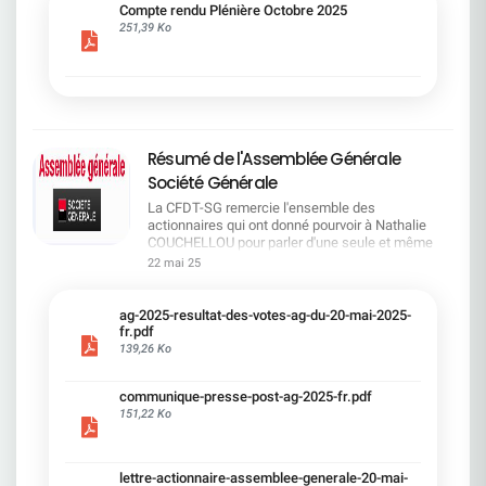
cadre du dialogue social.Bonne lecture !
Compte rendu Plénière Octobre 2025
251,39 Ko
Résumé de l'Assemblée Générale
Société Générale
La CFDT-SG remercie l'ensemble des
actionnaires qui ont donné pourvoir à Nathalie
COUCHELLOU pour parler d'une seule et même
voix.L'assemblée Générale s'est ouverte avec 4
22 mai 25
hommes à la tribune et 687 actionnaires dans la
salle.Le Directeur financier, Leopoldo ALVEAR, a
souligné la forte amélioration en 2024 de tous les
ag-2025-resultat-des-votes-ag-du-20-mai-2025-
facteurs financiers et le premier trimestre 2025
fr.pdf
encourageant.Le Directeur Général, Slawomir
139,26 Ko
KRUPA, a présenté les 4 priorité stratégiques pour
une création de valeur durable : Etre une banque
communique-presse-post-ag-2025-fr.pdf
solide. Etre une banque simple et intégrée. Etre
151,22 Ko
une banque efficace. Etre une banque rentable. Le
Directeur Général Délégué, Pierre PALMIERI, a
présenté la feuille de route en matière de
RSEVous pouvez retrouver les questions des
lettre-actionnaire-assemblee-generale-20-mai-
actionnaires dans la salle à partir de la page 7 de