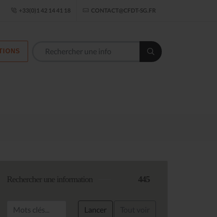
ogle Établissement
+33(0)1 42 14 41 18
CONTACT@CFDT-SG.FR
TIONS
Les commission
Rechercher une information
445
Lancer
Tout voir