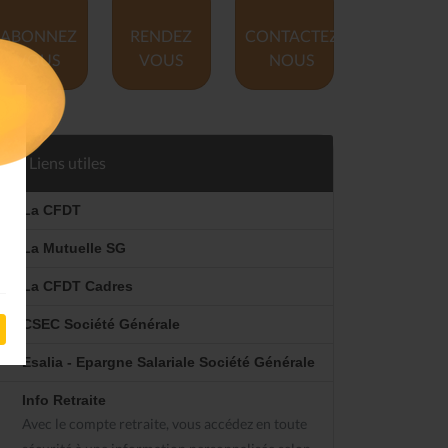
ABONNEZ
RENDEZ
CONTACTEZ
VOUS
VOUS
NOUS
Liens utiles
La CFDT
La Mutuelle SG
La CFDT Cadres
CSEC Société Générale
Esalia - Epargne Salariale Société Générale
Info Retraite
Avec le compte retraite, vous accédez en toute