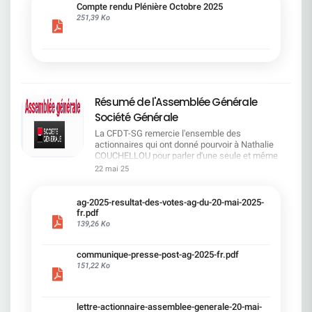
cadre du dialogue social.Bonne lecture !
Compte rendu Plénière Octobre 2025
251,39 Ko
Résumé de l'Assemblée Générale
Société Générale
La CFDT-SG remercie l'ensemble des
actionnaires qui ont donné pourvoir à Nathalie
COUCHELLOU pour parler d'une seule et même
voix.L'assemblée Générale s'est ouverte avec 4
22 mai 25
hommes à la tribune et 687 actionnaires dans la
salle.Le Directeur financier, Leopoldo ALVEAR, a
souligné la forte amélioration en 2024 de tous les
ag-2025-resultat-des-votes-ag-du-20-mai-2025-
facteurs financiers et le premier trimestre 2025
fr.pdf
encourageant.Le Directeur Général, Slawomir
139,26 Ko
KRUPA, a présenté les 4 priorité stratégiques pour
une création de valeur durable : Etre une banque
communique-presse-post-ag-2025-fr.pdf
solide. Etre une banque simple et intégrée. Etre
151,22 Ko
une banque efficace. Etre une banque rentable. Le
Directeur Général Délégué, Pierre PALMIERI, a
présenté la feuille de route en matière de
RSEVous pouvez retrouver les questions des
lettre-actionnaire-assemblee-generale-20-mai-
actionnaires dans la salle à partir de la page 7 de