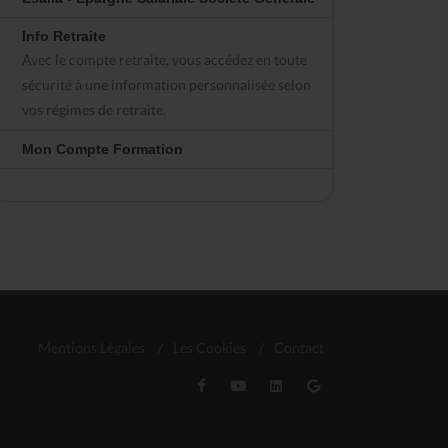
Info Retraite
Avec le compte retraite, vous accédez en toute
sécurité à une information personnalisée selon
vos régimes de retraite.
Mon Compte Formation
Mentions Légales
/
Les Cookies
/
Contact