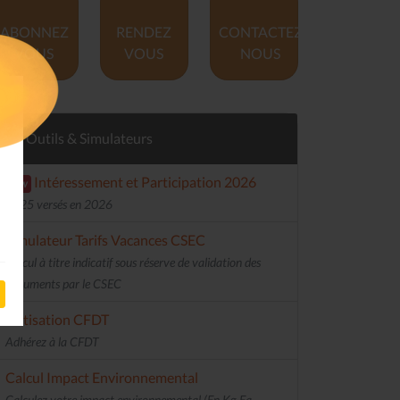
ABONNEZ
RENDEZ
CONTACTEZ
VOUS
VOUS
NOUS
Outils & Simulateurs
Intéressement et Participation 2026
new
2025 versés en 2026
Simulateur Tarifs Vacances CSEC
Calcul à titre indicatif sous réserve de validation des
documents par le CSEC
Cotisation CFDT
Adhérez à la CFDT
Calcul Impact Environnemental
Calculez votre impact environnemental (En Kg Eq.