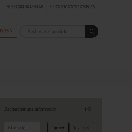
ogle Établissement
+33(0)1 42 14 41 18
CONTACT@CFDT-SG.FR
TIONS
Les commission
Rechercher une information
445
Lancer
Tout voir