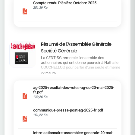
cadre du dialogue social.Bonne lecture !
Compte rendu Plénière Octobre 2025
251,39 Ko
Résumé de l'Assemblée Générale
Société Générale
La CFDT-SG remercie l'ensemble des
actionnaires qui ont donné pourvoir à Nathalie
COUCHELLOU pour parler d'une seule et même
voix.L'assemblée Générale s'est ouverte avec 4
22 mai 25
hommes à la tribune et 687 actionnaires dans la
salle.Le Directeur financier, Leopoldo ALVEAR, a
souligné la forte amélioration en 2024 de tous les
ag-2025-resultat-des-votes-ag-du-20-mai-2025-
facteurs financiers et le premier trimestre 2025
fr.pdf
encourageant.Le Directeur Général, Slawomir
139,26 Ko
KRUPA, a présenté les 4 priorité stratégiques pour
une création de valeur durable : Etre une banque
communique-presse-post-ag-2025-fr.pdf
solide. Etre une banque simple et intégrée. Etre
151,22 Ko
une banque efficace. Etre une banque rentable. Le
Directeur Général Délégué, Pierre PALMIERI, a
présenté la feuille de route en matière de
RSEVous pouvez retrouver les questions des
lettre-actionnaire-assemblee-generale-20-mai-
actionnaires dans la salle à partir de la page 7 de