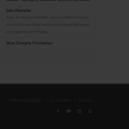
Info Retraite
Avec le compte retraite, vous accédez en toute
sécurité à une information personnalisée selon
vos régimes de retraite.
Mon Compte Formation
Mentions Légales
/
Les Cookies
/
Contact