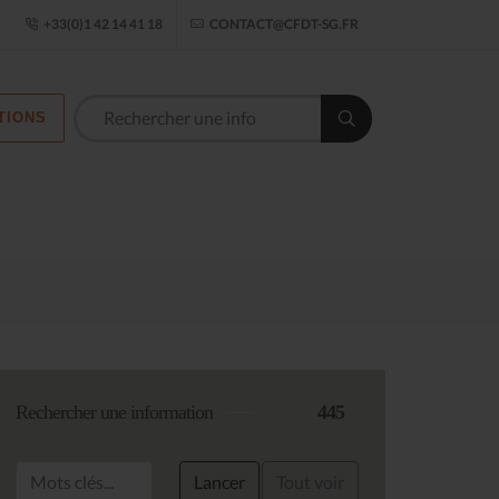
ogle Établissement
+33(0)1 42 14 41 18
CONTACT@CFDT-SG.FR
TIONS
Les commission
Rechercher une information
445
Lancer
Tout voir