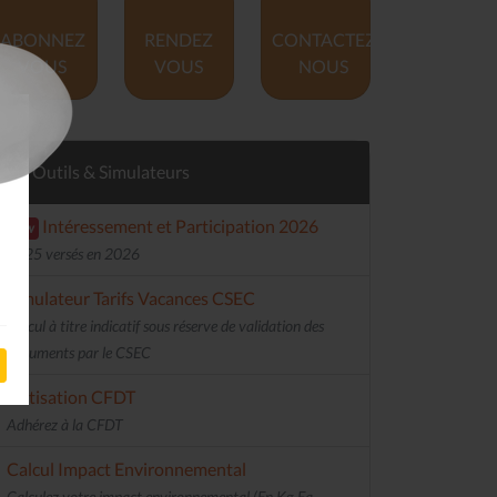
ABONNEZ
RENDEZ
CONTACTEZ
VOUS
VOUS
NOUS
Outils & Simulateurs
Intéressement et Participation 2026
new
2025 versés en 2026
Simulateur Tarifs Vacances CSEC
Calcul à titre indicatif sous réserve de validation des
documents par le CSEC
Cotisation CFDT
Adhérez à la CFDT
Calcul Impact Environnemental
Calculez votre impact environnemental (En Kg Eq.