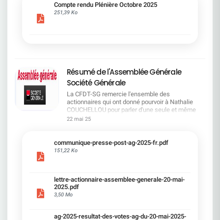
cadre du dialogue social.Bonne lecture !
Compte rendu Plénière Octobre 2025
251,39 Ko
Résumé de l'Assemblée Générale
Société Générale
La CFDT-SG remercie l'ensemble des
actionnaires qui ont donné pourvoir à Nathalie
COUCHELLOU pour parler d'une seule et même
voix.L'assemblée Générale s'est ouverte avec 4
22 mai 25
hommes à la tribune et 687 actionnaires dans la
salle.Le Directeur financier, Leopoldo ALVEAR, a
souligné la forte amélioration en 2024 de tous les
communique-presse-post-ag-2025-fr.pdf
facteurs financiers et le premier trimestre 2025
151,22 Ko
encourageant.Le Directeur Général, Slawomir
KRUPA, a présenté les 4 priorité stratégiques pour
une création de valeur durable : Etre une banque
lettre-actionnaire-assemblee-generale-20-mai-
solide. Etre une banque simple et intégrée. Etre
2025.pdf
une banque efficace. Etre une banque rentable. Le
3,50 Mo
Directeur Général Délégué, Pierre PALMIERI, a
présenté la feuille de route en matière de
RSEVous pouvez retrouver les questions des
ag-2025-resultat-des-votes-ag-du-20-mai-2025-
actionnaires dans la salle à partir de la page 7 de