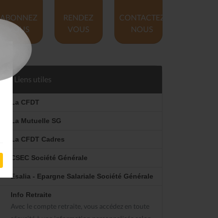
ABONNEZ
RENDEZ
CONTACTEZ
VOUS
VOUS
NOUS
Liens utiles
La CFDT
La Mutuelle SG
La CFDT Cadres
CSEC Société Générale
Esalia - Epargne Salariale Société Générale
Info Retraite
Avec le compte retraite, vous accédez en toute