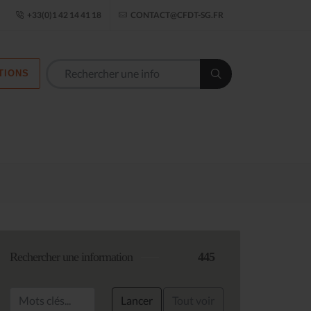
ogle Établissement
+33(0)1 42 14 41 18
CONTACT@CFDT-SG.FR
TIONS
Les commission
Rechercher une information
445
Lancer
Tout voir