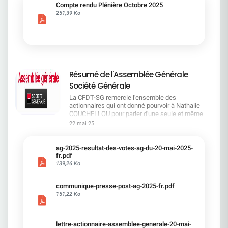
cadre du dialogue social.Bonne lecture !
Compte rendu Plénière Octobre 2025
251,39 Ko
Résumé de l'Assemblée Générale
Société Générale
La CFDT-SG remercie l'ensemble des
actionnaires qui ont donné pourvoir à Nathalie
COUCHELLOU pour parler d'une seule et même
voix.L'assemblée Générale s'est ouverte avec 4
22 mai 25
hommes à la tribune et 687 actionnaires dans la
salle.Le Directeur financier, Leopoldo ALVEAR, a
souligné la forte amélioration en 2024 de tous les
ag-2025-resultat-des-votes-ag-du-20-mai-2025-
facteurs financiers et le premier trimestre 2025
fr.pdf
encourageant.Le Directeur Général, Slawomir
139,26 Ko
KRUPA, a présenté les 4 priorité stratégiques pour
une création de valeur durable : Etre une banque
communique-presse-post-ag-2025-fr.pdf
solide. Etre une banque simple et intégrée. Etre
151,22 Ko
une banque efficace. Etre une banque rentable. Le
Directeur Général Délégué, Pierre PALMIERI, a
présenté la feuille de route en matière de
RSEVous pouvez retrouver les questions des
lettre-actionnaire-assemblee-generale-20-mai-
actionnaires dans la salle à partir de la page 7 de