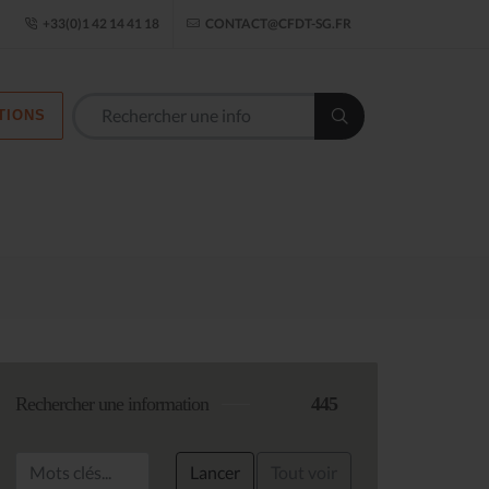
ogle Établissement
+33(0)1 42 14 41 18
CONTACT@CFDT-SG.FR
TIONS
Les commission
Rechercher une information
445
Lancer
Tout voir