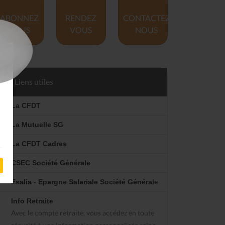
ABONNEZ
RENDEZ
CONTACTEZ
VOUS
VOUS
NOUS
Liens utiles
La CFDT
La Mutuelle SG
La CFDT Cadres
CSEC Société Générale
Esalia - Epargne Salariale Société Générale
Info Retraite
Avec le compte retraite, vous accédez en toute