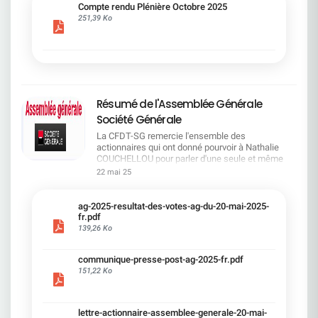
cadre du dialogue social.Bonne lecture !
Compte rendu Plénière Octobre 2025
251,39 Ko
Résumé de l'Assemblée Générale
Société Générale
La CFDT-SG remercie l'ensemble des
actionnaires qui ont donné pourvoir à Nathalie
COUCHELLOU pour parler d'une seule et même
voix.L'assemblée Générale s'est ouverte avec 4
22 mai 25
hommes à la tribune et 687 actionnaires dans la
salle.Le Directeur financier, Leopoldo ALVEAR, a
souligné la forte amélioration en 2024 de tous les
ag-2025-resultat-des-votes-ag-du-20-mai-2025-
facteurs financiers et le premier trimestre 2025
fr.pdf
encourageant.Le Directeur Général, Slawomir
139,26 Ko
KRUPA, a présenté les 4 priorité stratégiques pour
une création de valeur durable : Etre une banque
communique-presse-post-ag-2025-fr.pdf
solide. Etre une banque simple et intégrée. Etre
151,22 Ko
une banque efficace. Etre une banque rentable. Le
Directeur Général Délégué, Pierre PALMIERI, a
présenté la feuille de route en matière de
RSEVous pouvez retrouver les questions des
lettre-actionnaire-assemblee-generale-20-mai-
actionnaires dans la salle à partir de la page 7 de